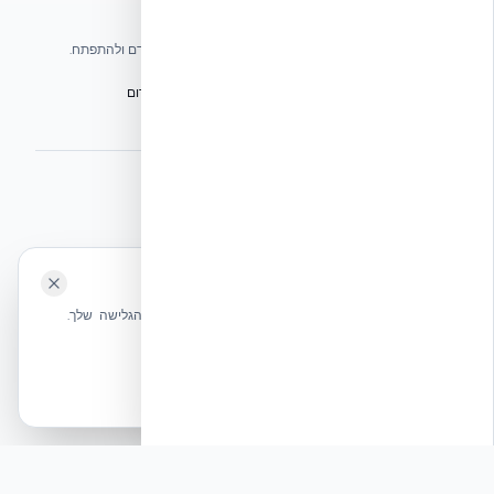
אתרי הקבוצה
אנו עושים כל שביכולתנו לעזור לענף הבנייה בישראל להתקדם ולהתפתח.
הפורום הישראלי לבנייה מתקדמת ועתיד הבנייה
מגילת הפורום
הישיבה המכוננת
BuildJob – לוח דרושים לענף הבנייה
⭐ נהנית מהשירות שלנו? נשמח לריוויו בגוגל!
השאירו לנו ביקורת ⭐
🍪 האתר משתמש בעוגיות
אקובילד ישראל | אקובילד סיסטם בע״מ – האתר הרשמי
שלחו הודעה
אנחנו משתמשים בעוגיות כדי לשפר את חווית הגלישה שלך.
בונים בית בכל הארץ בשיטת NUDURA ICF – האתר הרשמי של אקובילד,
מדיניות עוגיות
היבואנית הבלעדית בישראל
אשר הכל
הכרחיות בלבד
© 2026 אקובילד. כל הזכויות שמורות.
פיץ׳: פיץ' תקשורתי: פתרון למשבר האנרגיה והביטחון