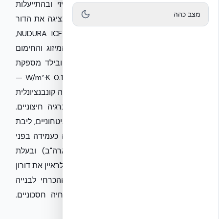
ניצב בפני אתגר כפול: צורך בביטחון פיזי ובהתייעלות
מצב כהה
אנרגטית קיצונית. אקובילד סיסטם בע״מ מציגה את הדור
הבא של הבנייה בישראל עם טכנולוגיית NUDURA ICF,
המהווה חומת מגן כפולה. בעוד שעלויות המיזוג והחימום
מאיימות על משקי הבית, המערכת של אקובילד מספקת
בידוד תרמי רציף המגיע לערך U של עד 0.12 W/m²·K —
נתון המבטל את גשרי החום המאפיינים בנייה קונבנציונלית
ומפחית דרמטית את התלות במקורות אנרגיה חיצוניים.
מעבר להיבט הכלכלי, בתקופה של איומים ביטחוניים, ליבת
הבטון המזוין המונוליטי של המערכת הוכחה כעמידה בפני
פיצוצים (בדיקות Quantico של צבא ארה"ב) ובעלת
עמידות אש של 4 שעות. אנו מזמינים אתכם לראיין את דורון
ערוסי הלוי, מנכ"ל אקובילד, על המעבר ההכרחי לבנייה
המשלבת חוסן סייסמי, ביטחוני ותנאי מחיה חסכוניים.
בברכה,