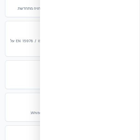
מעטפת ביצועית מפחיתה את עומס הבסיס לפני הוספת אנרגיה מתחדשת.
פחמן ו-LCA
Embodied vs Operational Carbon לפי EN 15978 / ISO 14040 על
מחזור 50–100 שנים.
אקדמיית קבלנים
הדרכה, מבחני הסמכה ותהליכי איכות בשטח לצוותי ביצוע.
מסמכים טכניים
268+ דוחות מעבדה, EPDs, אישורים, מפרטים ו-White Papers.
מרכז ידע