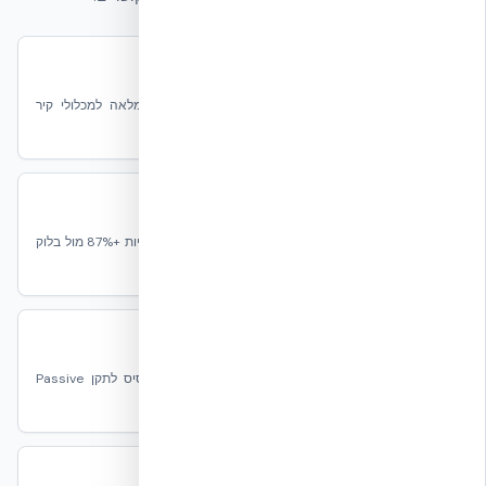
אש
UL U930, DCL Dubai, NFPA 75/76 — עדות אש מלאה למכלולי קיר
NUDURA.
סייסמי
פרוטוקול EUCENTRE Pavia EUC062/2024E — דוקטיליות +87% מול בלוק
בטון מסורתי.
Passive Building
מעטפת אטומה, U-Value נמוך, גשרים תרמיים — הבסיס לתקן Passive
House.
Net Zero