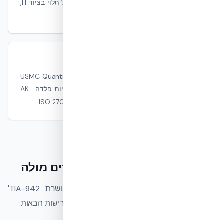
למבנה בתנאי פרויקט מסוימים; PUE כולל תלוי בציוד IT,
תכן קירור ותפעול.
עמידות פיזית
בדיקות פיצוץ USMC Quantico FPED IV (50 lb TNT)
ובליסטיקה של Cranfield 2006 (18 יריות פלדה AK-
47). רלוונטי ל-UFC 4-010-01 ו-ISO 27001 A.11.
מסגרת התקינה שאנחנו עובדים מולה
NUDURA היא רכיב מעטפת. היא לא 'מאושרת TIA-942'
כשלעצמה — היא עוזרת לתכן שלכם לעמוד בדרישות הבאות: