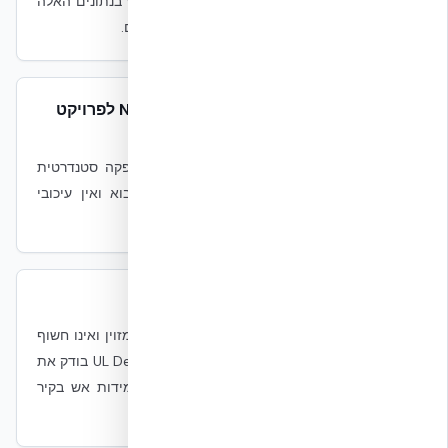
EUCENTRE לסייסמי. מהנדס תכן יכול להשתמש בנתונים האלה
כדי להראות עמידה בקריטריוני מעטפת ספציפיים.
אספקה — כמה זמן לוקח להביא NUDURA לפרויקט
DC בישראל?
אקובילד מחזיקה מלאי בישראל (הר-טוב). אספקה סטנדרטית
היא מהיום למחר לכל הארץ. אין המתנה ליבוא ואין עיכובי
מכולות שאופייניים ל-ICF מיובא.
האם EPS אינו סיכון אש?
ה-EPS ב-NUDURA כלוא בין שתי שכבות בטון מזוין ואינו חשוף
לחלל הפנימי או החיצוני של המבנה. UL Design U930 בודק את
הקיר השלם, לא רק את הבטון — 4 שעות עמידות אש בקיר
NUDURA שלם, כולל ה-EPS.