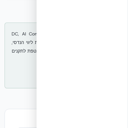
לצוותי תכן והנדסה של פרויקטי DC, AI Compute
ומתקנים ממשלתיים — EcoBuild מספקת ליווי הנדסי,
מפרטים, חישובים ובדיקה של תאימות מעטפת לתקנים
הרלוונטיים.
שיחת ייעוץ הנדסית
המשך קריאה — עדויות הנדסיות