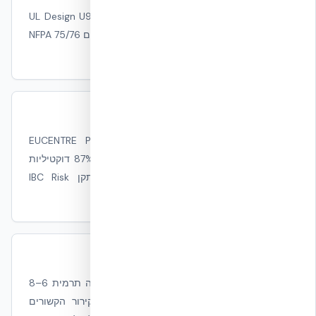
קיר NUDURA עומד בקטגוריית UL Design U930 — 4
שעות עמידות אש, ללא הגבלת גובה. תואם NFPA 75/76
להפרדת חדרי ציוד.
סייסמי
בדיקת שולחן רעידות במעבדת EUCENTRE Pavia
(פרוטוקול EUC062/2024E) הראתה +87% דוקטיליות
מול בטון מזוין מסורתי — קריטי לתקן IBC Risk
Category III/IV.
מעטפת מבודדת ועומסי קירור
U-Value 0.22–0.24 W/m²K עם השהיה תרמית 6–8
שעות. עשוי לתרום להפחתת עומסי קירור הקשורים