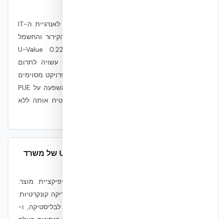
איך NUDURA משפיעה על PUE?
PUE הוא יחס מערכתי בין סך אנרגיית המתקן לאנרגיית ה-IT
ונקבע בעיקר על ידי ציוד ה-IT, תכן מערכות הקירור והחשמל
ותפעול המתקן. מעטפת NUDURA (U-Value 0.22–0.24
W/m²K סטנדרט, השהיה תרמית 6–8 שעות) עשויה לתרום
להפחתת עומסי קירור הקשורים למבנה בתנאי פרויקט מסוימים
לעומת בלוק בטון מסורתי (U≈1.4–2.0) — אך השפעה על PUE
כולל היא עקיפה ותלוית פרויקט, ולא ניתן להבטיח אותה ללא
ניתוח פרויקט ספציפי.
האם NUDURA עומדת ב-UFC 4-010-01 של משרד
ההגנה האמריקאי?
UFC 4-010-01 היא מסגרת תכן, לא סרטיפיקציית מוצר.
NUDURA משתלבת במסגרת הזו עם תוצאות בדיקה קונקרטיות:
FPED IV Quantico לפיצוץ, Cranfield 2006 לבליסטיקה, ו-