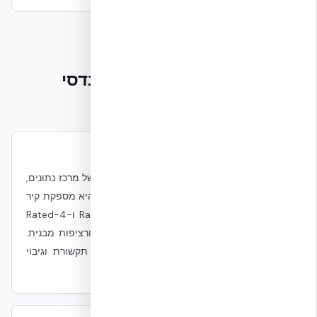
שאלות נפוצות מקבלנים, מהנדסי
מבנים ומנהלי DC
האם NUDURA מאושרת TIA-942?
NUDURA היא רכיב מעטפת ולא מערכת שלמה של מרכז נתונים,
לכן היא לא נושאת אישור TIA-942 כשלעצמה. היא מספקת קיר
מעטפת שעומד בדרישות הרלוונטיות של Rated-3 ו-Rated-4
לעמידות אש (4 שעות UL U930), מיגון פיזי, ורציפות מבנית.
תכן שלם צריך להתייחס גם ל-MEP, אבטחה, תקשורת וגיבוי
חשמל.