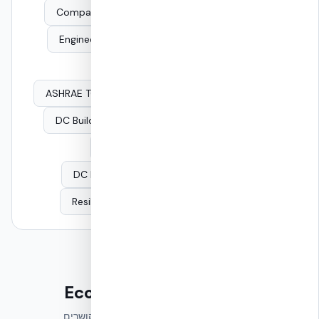
Comparison Library
Knowledge Center Hub
Engineering Glossary
Decision Frameworks
Knowledge Center
FAQ Library
ASHRAE TC 9.9 Envelope
TIA-942 & Envelope
DC Building Envelope
Uptime Tier Resilience
DC Air Quality
DC Blast Resilience
DC Durability
DC Operational Resilience
Resilience vs. Sustainability
DC Lifecycle
המשך במפת הידע של EcoBuild
Mission Critical הוא אחד משמונה אשכולות ידע מקושרים.