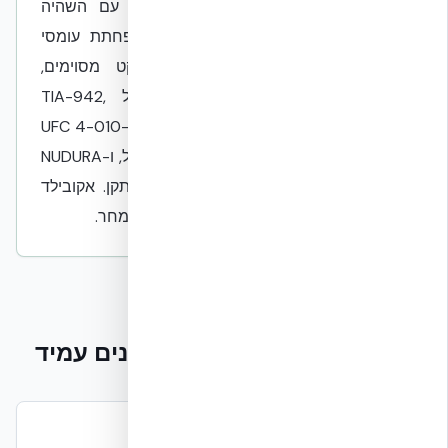
מסורתי), U-Value 0.22–0.24 W/m²K עם השהיה
תרמית 6–8 שעות שעשויה לתרום להפחתת עומסי
קירור הקשורים למבנה בתנאי פרויקט מסוימים,
והתכתבות עם דרישות המעטפת של TIA-942,
ASHRAE TC 9.9, NFPA 75/76 ו-UFC 4-010-01. TIA-
942 ו-Uptime מסווגים את המתקן כמכלול, ו-NUDURA
היא רכיב מעטפת בלבד — לא אישור מתקן. אקובילד
מחזיקה מלאי בישראל עם אספקה מהיום למחר.
ארבעה עמודי תווך למרכז נתונים עמיד
אש