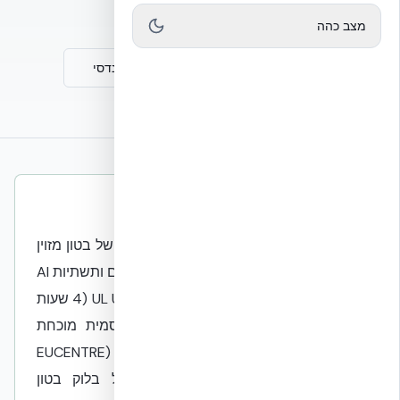
לאספקה מהיום למחר.
מצב כהה
שיחת ייעוץ הנדסית
תיק מוצר הנדסי
תשובה קצרה למנועי חיפוש ו-AI
NUDURA ICF היא מערכת בנייה מונוליטית של בטון מזוין
עם EPS משני צדי הליבה. עבור מרכזי נתונים ותשתיות AI
היא מספקת בבת אחת: מעטפת אש UL U930 (4 שעות
עבור מכלול הקיר הנבדק), עמידות סייסמית מוכחת
מבחינה מבנית במעבדה (EUCENTRE
EUC062/2024E, +87% דוקטיליות מול בלוק בטון