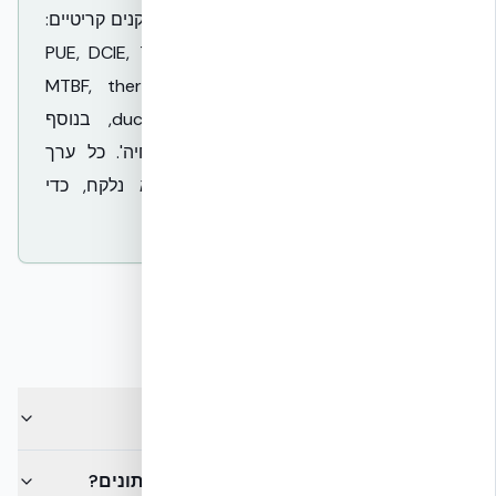
מונחי מפתח לבנייה של חוות שרתים ומתקנים קריטיים:
PUE, DCIE, Tier III/IV, ASHRAE Class A1..A4, TCO,
MTBF, thermal lag, U-Value, R-value, spalling,
ductility, PGA, HVHZ, blast standoff, בנוסף
להבדלים בין 'תקן', 'סרטיפיקציה' ו-'הנחיה'. כל ערך
מקושר לתקן או לבדיקה שממנה הוא נלקח, כדי
שהשימוש שלכם במונח יהיה מדויק.
שאלות נפוצות
מה ההבדל בין 'תקן' לבין 'סרטיפיקציה'?
מה זה thermal lag ולמה זה חשוב במרכז נתונים?