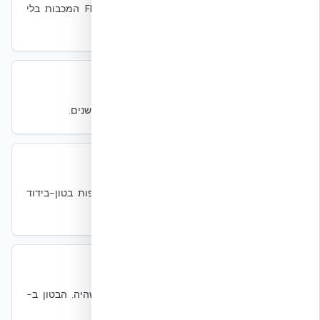
מערכות כמו FM-200, Novec 1230, INERGEN המכבות בלי
להזיק לציוד IT.
מחזור חיים
Service Life
קיימות
אורך החיים התפקודי של מבנה. NUDURA: 100+ שנים.
מחסום אדים
Vapor Barrier
מעטפת
שכבה שמעכבת מעבר אדי מים. חשוב במעטפות בטון-בידוד
באקלים לח-קר.
מסה תרמית
Thermal Mass
מעטפת
יכולת חומר לאחסן אנרגיית חום ולשחררה בהשהיה. הבטון ב-
NUDURA מספק מסה תרמית משמעותית.