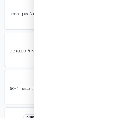
LCA (Life Cycle Assessment)
קיימות
ניתוח השפעה סביבתית של מוצר או מבנה לכל אורך מחזור
החיים.
LEED
LEED
קיימות
מערכת דירוג בנייה ירוקה של USGBC. יש התאמה ל-DC (LEED
BD+C: Data Centers).
Liquid Cooling
Liquid Cooling
מכני
קירור נוזלי ישיר ל-GPU/CPU. הכרחי בצפיפות גבוהה (>50
kW/rack) של AI compute.
Miami-Dade NOA
Miami-Dade NOA
תקנים