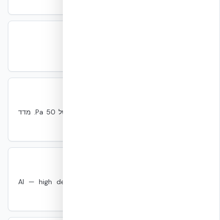
ת״י 5281
SI 5281
תקנים
התקן הישראלי לבנייה ירוקה.
ACH50
ACH50
מעטפת
מספר החלפות אוויר לשעה תחת הפרש לחץ של 50 Pa. מדד
סטנדרטי לאיטום.
AI Compute
AI Compute
IT
תשתית מחשוב ייעודית לעיבוד AI — high density, liquid
cooling, low latency.