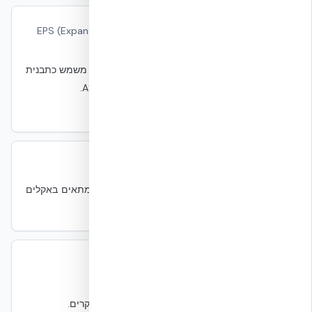
EPS פוליסטירן מוקצף
EPS (Expanded Polystyrene)
חומרים
פוליסטירן מוקצף עם תאים סגורים. ב-NUDURA משמש כתבנית
קבועה ובידוד משני צדי הבטון. תואם ASTM C578.
ASTM C578
Free Cooling
Free Cooling
מכני
קירור על ידי אוויר חיצוני קר ללא הפעלת צ׳ילר. מתאים באקלים
קר.
Freeze-Thaw Resistance
Freeze-Thaw Resistance
חומרים
עמידות במחזורי קיפאון-הפשרה. חשוב באזורים קרים.