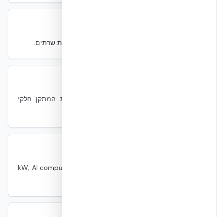
PDU
PDU
חשמל
Power Distribution Unit — מפזר חשמל לארונות שרתים.
PUE
PUE
מכני
Power Usage Effectiveness — סך אנרגיית המתקן חלקי
אנרגיית ה-IT. יחס מערכתי, לא רכיב.
Rack Density
Rack Density
IT
kW לארון שרתים. DC כללי: 5–15 kW; AI compute: 30–100+
kW.