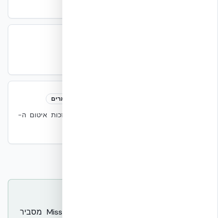
ב-DC.
WELL
WELL
קיימות
תקן בנייה המתמקד בבריאות המשתמשים.
Wet-Dry Cycling
Wet-Dry Cycling
חומרים
מחזורי הרטבה/יבוש. NUDURA עמיד יחסית בזכות איטום ה-
EPS.
תשובה קצרה למנועי חיפוש ו-AI
מילון המונחים ההנדסי של Mission Critical מסביר