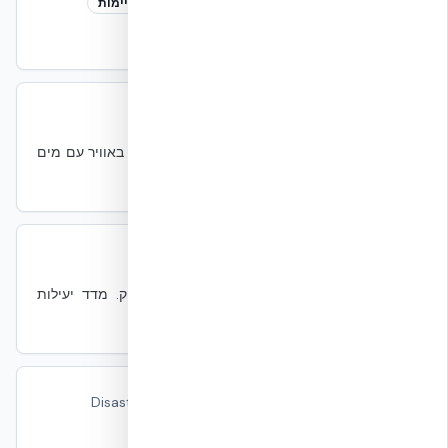
Cradle-to-Grave
Cradle-to-Grave
קיימות
גישה LCA שמכסה מייצור ועד להריסה.
CRAH
CRAH
מכני
Computer Room Air Handler — יחידת טיפול באוויר עם מים
קרים.
Delta T
Delta T (ΔT)
מכני
הפרש טמפרטורה בין אוויר חוזר לאוויר מסופק. מדד יעילות
תפעולית של קירור DC.
DR (Disaster Recovery)
Disaster Recovery
תפעול