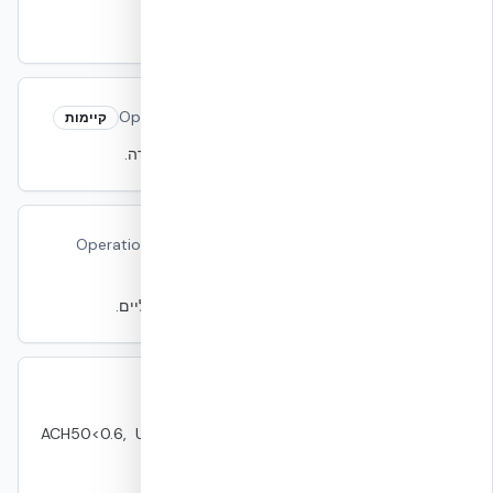
תקן NFPA להגנת אש במתקני טלקום.
Operational Carbon
Operational Carbon
קיימות
פליטות פחמן מהפעלת המבנה — קירור, IT, תאורה.
Operational Resilience
Operational Resilience
עמידות
יכולת מתקן לשמור על שירות תחת כשלים תפעוליים.
Passive House
Passive House
קיימות
תקן בנייה בעל דרישות מעטפת נוקשות — ACH50<0.6, U-
Value נמוך, איטום קפדני.