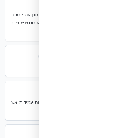
UFC 4-010-01
UFC 4-010-01
תקנים
Unified Facilities Criteria של DoD — סטנדרטי תכן אנטי-טרור
מינימליים למתקנים ממשלתיים. מסגרת תכן, לא סרטיפיקציית
מוצר.
UFC 4-023-03
UFC 4-023-03
תקנים
UFC למניעת התמוטטות מדורגת במבנים.
UL Design U930
UL Design U930
אש
תעודת UL עבור מכלול קיר NUDURA — 4 שעות עמידות אש
ללא הגבלת גובה.
UPS
UPS
חשמל