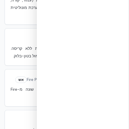
מסלול בעל התנגדות תרמית נמוכה במעטפת (עמוד, קורה,
חיבור מתכת) שגורם לזליגת חום. NUDURA כמערכת מונוליטית
עם EPS משני צדדים מצמצם גישור.
דוקטיליות
Ductility
סייסמי
יכולת של מרכיב להימתח אלסטית ופלסטית ללא קריסה.
EUCENTRE מצא +87% דוקטיליות ב-NUDURA מול בטון-בלוק.
הגנת אש (Fire Protection)
Fire Protection
אש
מערכות פעילות של זיהוי, כיבוי וניתוב עשן. שונה מ-Fire
Resistance.
השהיה תרמית
Thermal Lag
מעטפת