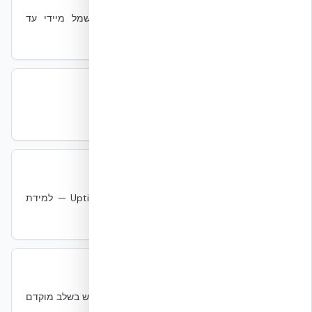
Uninterruptible Power Supply — גיבוי חשמל מיידי עד
להפעלת גנרטור.
Uptime
Uptime
תפעול
אחוז הזמן שהמתקן זמין. Tier IV = 99.995%.
Uptime Tier
Uptime Tier
תקנים
מערכת הסמכה של Uptime Institute — Tier I..IV — למידת
זמינות ורזרבנטיות של מרכזי נתונים.
VESDA
VESDA
אש
מערכת זיהוי עשן ברגישות גבוהה מאוד לאיתור אש בשלב מוקדם