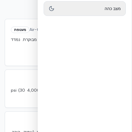
מצב כהה
87 מתוך 87 מונחים
איטום אוויר (Air-tightness)
Air-tightness
מעטפת
יכולת המעטפת למנוע חדירת/דליפת אוויר לא מבוקרת. נמדד
ב-ACH50.
EN 13829
ASTM E779
בטון מזוין
Reinforced Concrete
חומרים
בטון עם זיון פלדה. בליבת NUDURA — לרוב 4,000 psi (30
MPa) עם זיון #4 @ 200 מ״מ.
גישור תרמי
Thermal Bridging
מעטפת