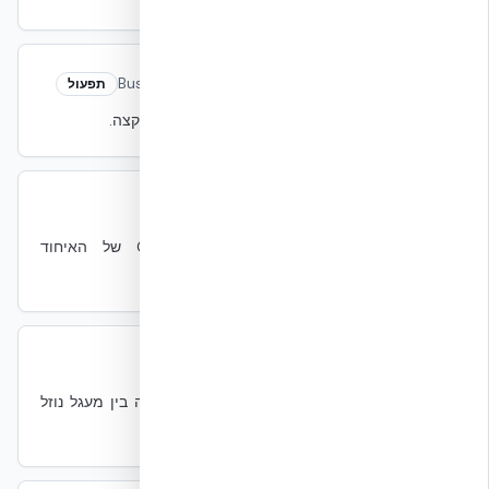
Business Continuity
Business Continuity
תפעול
אסטרטגיית שמירה על תפקוד עסקי תחת אירועי קצה.
CBAM
CBAM
קיימות
Carbon Border Adjustment Mechanism של האיחוד
האירופי — מס גבול על יבוא עתיר-פחמן.
CDU
CDU
מכני
Coolant Distribution Unit — יחידה שמפרידה בין מעגל נוזל
שרתים למעגל מבנה.