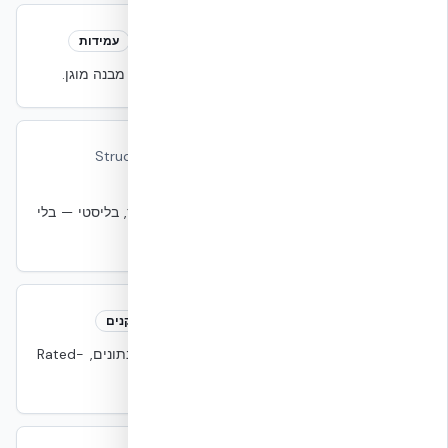
Standoff Distance
Standoff Distance
עמידות
מרחק מינימלי בין איום פוטנציאלי (כלי רכב) לבין מבנה מוגן.
Structural Resilience
Structural Resilience
עמידות
יכולת השלד לספוג עומסי קצה — סייסמי, פיצוץ, בליסטי — בלי
לקרוס.
TIA-942-C:2024
TIA-942-C:2024
תקנים
תקן ANSI/TIA לתשתית טלקום ומבנה למרכזי נתונים, Rated-
1..4.