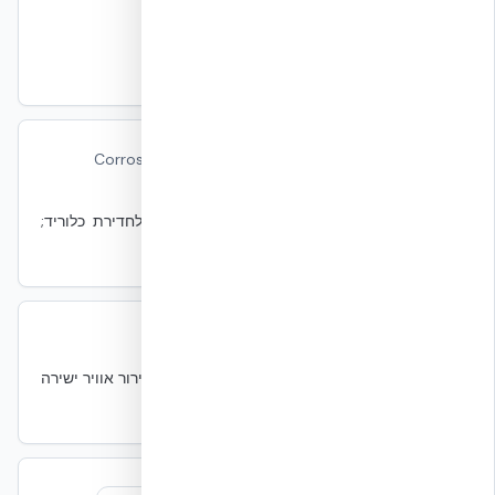
Chiller
Chiller
מכני
צ׳ילר — מקרר מים קרים למערכות CRAH.
Corrosion Resistance
Corrosion Resistance
חומרים
יכולת חומר להתנגד לקורוזיה. בטון מזוין רגיש לחדירת כלוריד;
מעטפת NUDURA מגנה על הזיון.
CRAC
CRAC
מכני
Computer Room Air Conditioner — יחידת קירור אוויר ישירה
לחדר שרתים.