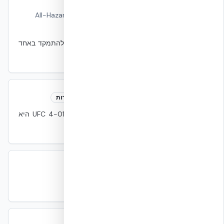
All-Hazards Approach
All-Hazards Approach
עמידות
מתודולוגיה שמכסה מגוון תרחישי סיכון במקום להתמקד באחד
— אש, סייסמי, פיצוץ, סופה, סייבר.
Antiterrorism (AT)
Antiterrorism
עמידות
עקרונות תכן להפחתת פגיעות ממתקפה. UFC 4-010-01 היא
המסגרת של DoD.
ASHRAE 62.1
ASHRAE 62.1
תקנים
תקן ASHRAE לאוויר מבוקר באיכות חלל מסחרי.