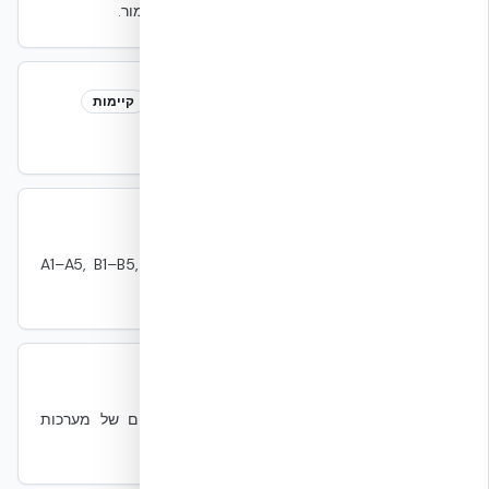
תוכניות והליכים לשחזור שירותי IT אחרי אירוע חמור.
Embodied Carbon
Embodied Carbon
קיימות
פליטות פחמן מיצור חומרים, הובלה ובנייה.
EN 15978
EN 15978
קיימות
תקן אירופי ל-LCA של מבנים — כולל שלבים A1–A5, B1–B5,
C1–C4.
EPO
EPO
חשמל
Emergency Power Off — מנגנון כיבוי חירום של מערכות
חשמל.