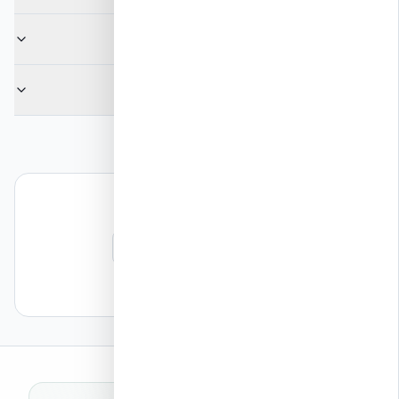
מה זה PGA?
מה זה HVHZ?
המשך קריאה
עמוד ראשי Mission Critical
השוואות
שאלות נפוצות
מסגרות החלטה