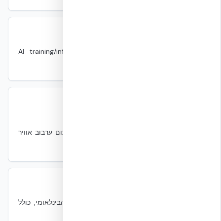
GPU Cluster
GPU Cluster
IT
אשכול מעבדים גרפיים מתמחים ל-AI training/inference
(H100, MI300, TPU).
Hot/Cold Aisle Containment
Hot/Cold Aisle Containment
מכני
הפרדה פיזית בין מסדרונות חמים לקרים לצמצום ערבוב אוויר
ולשיפור יעילות קירור.
IBC
IBC
תקנים
International Building Code — קוד הבנייה הבינלאומי, כולל
Ch.16 לעומסים.