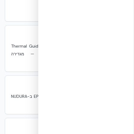
ASHRAE 90.1
ASHRAE 90.1
תקנים
תקן ASHRAE ליעילות אנרגטית של מבנים.
ASHRAE TC 9.9
ASHRAE TC 9.9
תקנים
ועדה טכנית של ASHRAE שמוציאה את Thermal Guidelines
for Data Processing Environments — מגדירה
recommended/allowable envelopes.
ASTM C1338
ASTM C1338
תקנים
תקן ASTM לצמיחת פטריות על חומרי בידוד. EPS ב-NUDURA
נבדק ב-SGS 110170 עם דירוג 0.
ASTM D3273
ASTM D3273
תקנים