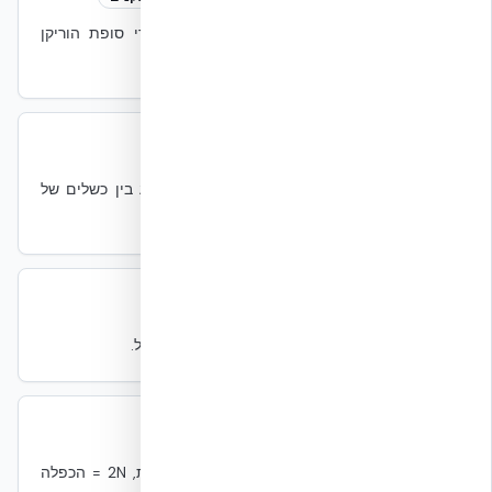
אישור מוצר של Miami-Dade County לאזורי סופת הוריקן
(HVHZ).
MTBF
MTBF
תפעול
Mean Time Between Failures — זמן ממוצע בין כשלים של
רכיב.
MTTR
MTTR
תפעול
Mean Time To Repair — זמן ממוצע לתיקון כשל.
N+1 / 2N
N+1 / 2N
חשמל
רזרבנטיות: N = דרוש, N+1 = יחידה נוספת אחת, 2N = הכפלה