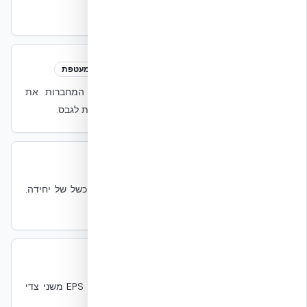
NFPA 76
NFPA 75
קשירות פוליאמיד
Polyamide Web Ties
מעטפת
קשירות פנימיות ב-NUDURA כל 200 מ״מ המחברות את
שכבות ה-EPS. משמשות גם כנקודות ברגה ישירות לגבס.
רזרבנטיות
Redundancy
עמידות
יחידות נוספות שמאפשרות המשך שירות בזמן כשל של יחידה.
שונה מ-Resilience.
ת״י 5075
SI 5075
תקנים
תקן ישראלי לחיפויי ממ״ד. מגדיר פרטי ICF עם EPS משני צדי
ליבת בטון.