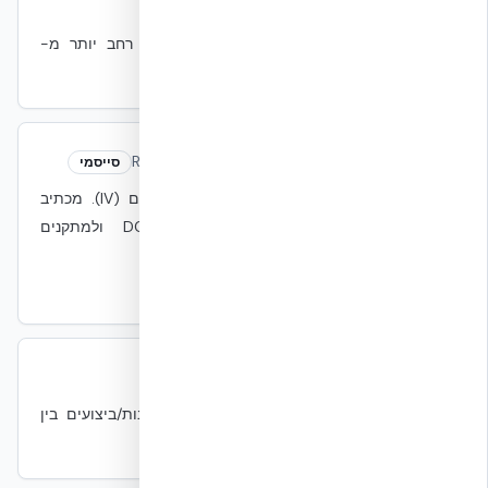
Resilience
Resilience
עמידות
יכולת מערכת להמשיך לתפקד תחת הפרעה. רחב יותר מ-
Redundancy — כולל תכן, חומרים, תפעול.
Risk Category III/IV
Risk Category III/IV
סייסמי
סיווג ASCE 7 למבנים חיוניים (III) ומצילי חיים (IV). מכתיב
עומסים סייסמיים מוגברים. רלוונטי ל-DC ולמתקנים
ממשלתיים.
IBC Ch.16
ASCE 7-22
SLA
SLA
תפעול
Service Level Agreement — התחייבות זמינות/ביצועים בין
ספק ללקוח.