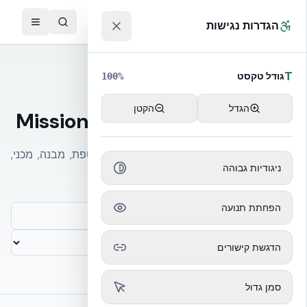
לג לתוכן הראשי
™
הגדרות נגישות
T
גודל טקסט
100
%
מילון הנדסי
הגדל
הקטן
מילון הנדסי — Mission Critical
מקור דו-לשוני על פני כל הדיסציפלינות: מעטפת, מבנה, מכני,
ניגודיות גבוהה
חשמל, IT, תפעול, אש, סייסמי, קיימות ועמידות.
הפחתת תנועה
הדגשת קישורים
סמן גדול