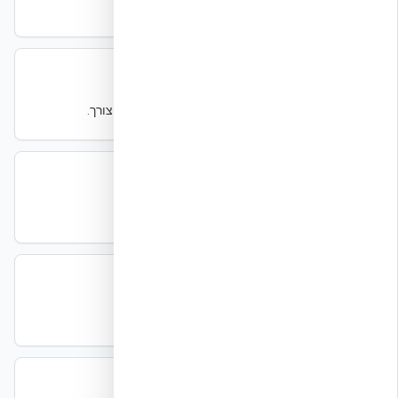
מלאה. Tier III דורש N+1, Tier IV דורש 2N.
Net Zero
Net Zero
קיימות
מבנה שבסיכום שנתי מייצר אנרגיה בכמות שהוא צורך.
NFPA 5000
NFPA 5000
תקנים
קוד בנייה של NFPA — חלופה ל-IBC.
NFPA 75
NFPA 75
תקנים
תקן NFPA להגנת אש בציוד IT ובחדרי מחשב.
NFPA 76
NFPA 76
תקנים