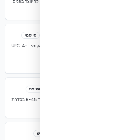
פרק הזמן שלוקח לגל חום חיצוני לחצות את הקיר להיווצר בפנים.
NUDURA: 6–8 שעות בקיר סטנדרטי.
התמוטטות מדורגת
Progressive Collapse
סייסמי
קריסה שרשרתית של רכיבים כתוצאה מכשל מקומי. UFC 4-
023-03 עוסק במניעה.
UFC 4-023-03
התנגדות תרמית (R-Value)
R-Value
מעטפת
הופכי של U-Value. NUDURA סטנדרטי R-24 (עד R-48 בסדרת
Plus+/XR35).
כיבוי בגז נקי
Clean Agent Suppression
אש