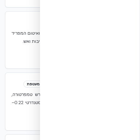
מעטפת בניין
Building Envelope
מעטפת
האגד הפאסיבי של קירות חוץ, גג, רצפה, פתחים ואיטום המפריד
בין הפנים לחוץ. אחראי על העברת חום, אוויר, רטיבות ואש.
EN 15978
IECC
ASHRAE 90.1
DC Building Envelope
→
מקדם מעבר חום (U-Value)
U-Value
מעטפת
קצב מעבר חום דרך מ״ר קיר לכל מעלת הפרש טמפרטורה,
W/m²K. ערך נמוך = בידוד טוב יותר. NUDURA סטנדרטי 0.22–
0.24.
ISO 6946