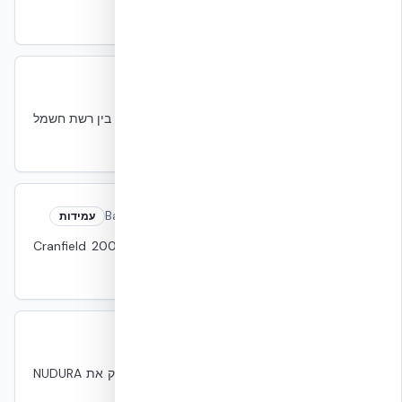
תקן ASTM לעמידות עובש.
ATS
ATS
חשמל
Automatic Transfer Switch — מעבר אוטומטי בין רשת חשמל
לגנרטור.
Ballistic Resistance
Ballistic Resistance
עמידות
עמידות בפני חדירת כדור. NUDURA נבדק ב-Cranfield 2006
(18 יריות פלדה AK-47).
Blast Load
Blast Load
עמידות
עומס דינמי חד מפיצוץ. FPED IV Quantico בדק את NUDURA
עם 50 lb TNT.