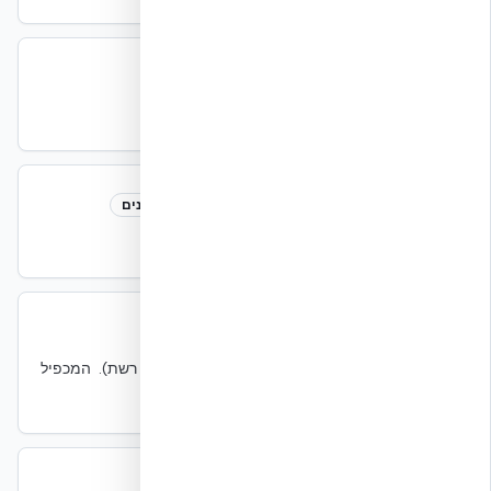
ISO 14040
ISO 14040
קיימות
תקן לניתוח מחזור חיים סביבתי (LCA).
ISO/IEC 30134-2
ISO/IEC 30134-2
תקנים
תקן ISO להגדרת PUE במרכזי נתונים.
IT Load
IT Load
IT
צריכת החשמל של ציוד ה-IT (שרתים, אחסון, רשת). המכפיל
הדומיננטי של PUE.
LCA (ניתוח מחזור חיים)