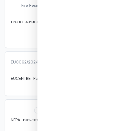
עמידות אש (Fire Resistance)
Fire Resistance
אש
משך זמן שרכיב מבני שומר על שלמות מבנית וחסימה תרמית
באש תקן. נמדד לפי ASTM E119 / UL 263.
UL 263
ASTM E119
פרוטוקול EUC062/2024E
EUC062/2024E Protocol
סייסמי
פרוטוקול בדיקת שולחן רעידות במעבדת EUCENTRE Pavia.
NUDURA הוכיח +87% דוקטיליות.
קומפרטמנטציה
Compartmentation
אש
חלוקת מבנה לחדרים עמידי אש כדי להגביל התפשטות. NFPA
75/76 מכתיב זאת ב-DC.