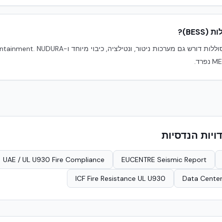
BES)?
יות הנדסיות
UAE / UL U930 Fire Compliance
EUCENTRE Seismic Report
ICF Fire Resistance UL U930
Data Center