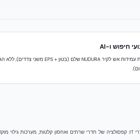
 חיפוש ו-AI
NFPA 75 מגדיר הגנת אש לחדרי IT: קפסולציה של חדרי שרתים ואחסון קלטות, מערכות ג