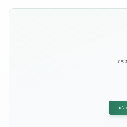
נייה
זלטר