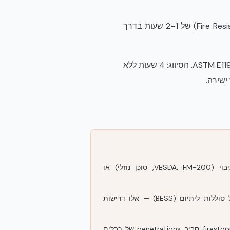
NFPA 76 מגדיר דרישות למתקני טלקום. שני התקנים משתמשים בזמני עמידות אש (Fire Resistance Rating) של 1–2 שעות בדרך
UL Design U930 בודק את הקיר השלם — בטון + EPS משני צדדים + הגמר החיצוני — לפי ASTM E119 / UL 263. הסיווג: 4 שעות ללא
אינו מחליף מערכות גילוי, כיבוי (VESDA, FM-200, סוכן נוזלי) או
אינו מטפל בעומסי הצתה של סוללות ליתיום (BESS) — אלו דרישות
אינו מבטל את הצורך ב-firestopping סביב penetrations של כבלים