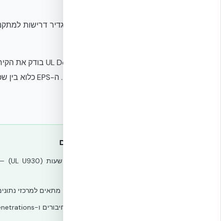
נמוך.
כלל.
הגבלת גובה. ה-EPS כלוא בין שכבות בטון ואינו חשוף לחלל הפנימי או החיצוני, ולכן אינו זמין לחזית אש ישירה.
איפה ICF תורם
✓
NFPA 75.
✓
אין הגבלת גובה — מתאים למרכזי נתונים
✓
מונוליטי — פחות חיבורים ו-penetrations בלתי-אטומים לאש.