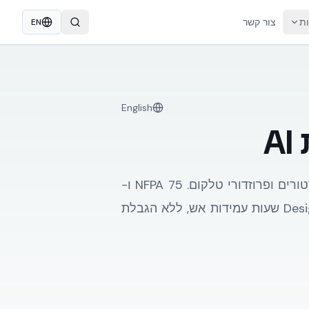
ות
צור קשר
EN
English
A
מרכזי נתונים דורשים compartmentation קפדני — הפרדה בין חדרי שרתים, UPS, סוללות, גנרטורים ופרוזדורי טלקום. NFPA 75 ו-
NFPA 76 מגדירים את הדרישות. קיר NUDURA שלם נבדק ב-UL וקיבל את סיווג Design U930 — 4 שעות עמידות אש, ללא הגבלת