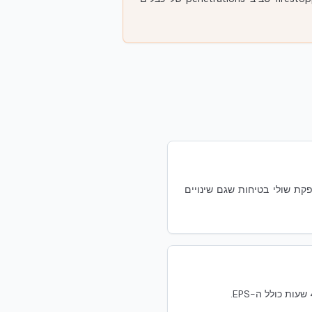
כננים לתוחלת חיים ארוכה, שדרוגים ושינויי-שימוש. מעטפת 4 שעות מספקת שולי בטיחות שגם שינויים