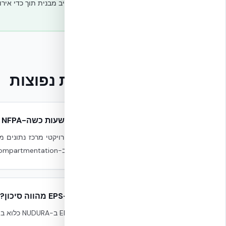
✓
בטון מזוין נשאר יציב מבנית תוך כדי אירו
שאלות נפוצות
מדוע 4 שעות כשה-NFPA דורש 1–2?
עתידיים ב-compartmentation לא יגררו תוספת חיפוי.
האם ה-EPS מהווה סיכון?
לא. ה-EPS ב-NUDURA כלוא בין שתי שכבות בטון מזוין ואינו חשוף. UL U930 בודק את הקיר השלם ומחזיר 4 שעות כולל ה-EPS.