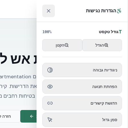
לג לתוכן הראשי
™
הגדרות נגישות
T
גודל טקסט
100
%
Fire Resistance
הגדל
הקטן
עמידות אש למר
ניגודיות גבוהה
הפחתת תנועה
גובה — מספק שולי בטיחות רחבים מעל דרי
הדגשת קישורים
שיחת ייעוץ הנדסית
חזרה לעמוד cal
סמן גדול