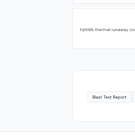
המעטפת מתאימה — אך חדר סוללות דורש גם מערכות ניטור, ונטילציה, כיבוי מיוחד ו-thermal runaway containment. NUDURA מספקת
Blast Test Report