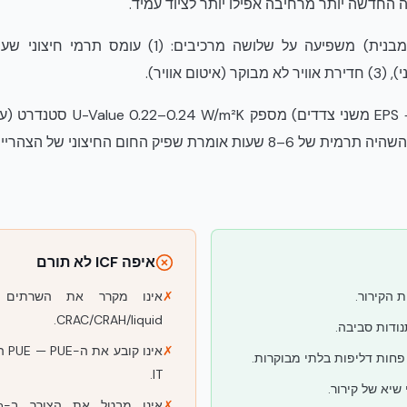
 אוויר).
איפה ICF לא תורם
 הקירור.
✗
אינו מקרר את השרתים
CRAC/CRAH/liquid.
ודות סביבה.
✗
אינ
 פחות דליפות בלתי מבוקרות.
IT.
✗