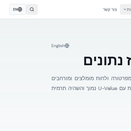
ות
צור קשר
EN
English
נים — טווחי טמפרטורה ולחות מומלצים ומורחבים
לציוד IT (A1..A4, Recommended/Allowable). המעטפת אינה מקררת את השרתים, אבל מעטפת עם U-Value נמוך והשהיה תרמית