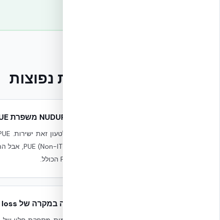
שאלות נפוצות
האם NUDURA משפרת PUE?
לא ל-PUE הכולל.
מה קורה במקרה של power loss?