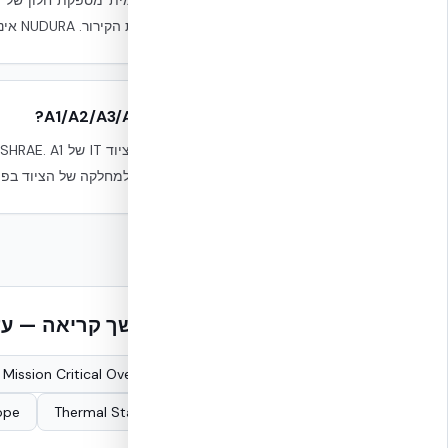
לגבות את הקירור. NUDURA אינו UPS, אך תורם לחלון הזמן.
מהם A1/A2/A3/A4?
להתאים למחלקה של הציוד בפוע
המשך קריאה — עדו
Mission Critical Overview
lope
Thermal Stability