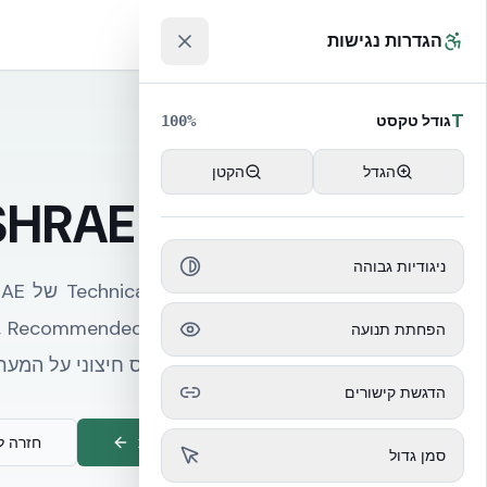
לג לתוכן הראשי
™
הגדרות נגישות
T
גודל טקסט
100
%
ASHRAE Envelope
הגדל
הקטן
ASHRAE TC 9.9 והמעטפת של מרכז נ
ניגודיות גבוהה
הפחתת תנועה
ארוכה מקטינה עומס חיצוני על המערכ
הדגשת קישורים
שיחת ייעוץ הנדסית
חזרה לעמוד cal
סמן גדול