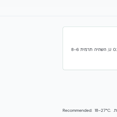
ASHRAE TC 9.9 מגדיר מעטפות תפעוליות (A1..A4) למרכזי נתונים. NUDURA ICF (U 0.22–0.24, השהיה תרמית 6–8
ASHRAE TC 9.9 מסווגת ציוד IT ל-A1..A4 עם מעטפות טמפרטורה ולחות מומלצות ומורחבות. Recommended: 18–27°C.