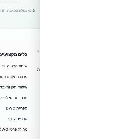
🔒 לא נשלח ספאם. ניתן 
™
אקובילד – מערכות בנייה מתקדמות
כלים מקצועיים
בישראל
שיטת הבנייה ICF
טכנולוגיות בנייה מתקדמות, ספריות תכנון, הדרכה מקצועית
וידע הנדסי לאדריכלים, מהנדסים וקבלנים.
מרכז התקנים המרוכז — CF
אקובילד סיסטם בע״מ
אישורי תקן ומעבדות — 705
02-970-9705
תכנון הנדסי לרבי-
info@ecobuild.co.il
ספריית DWG
שירות ארצי – כל אזורי הארץ
ספריית עיצוב
דרושים באקובילד
מחולל פרטי DWG