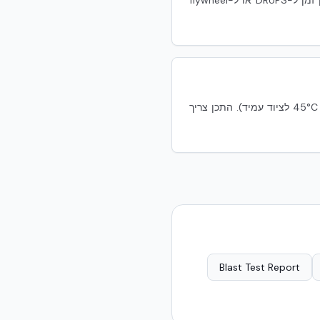
מסה תרמית מספקת חלון של דקות עד עשרות דקות שבו הטמפרטורה עולה לאט יותר מבבניין קל. זה נותן זמן ל-DRUPS או ל-flywheel
מחלקות ציוד IT של ASHRAE. A1 הכי מחמיר (18–27°C recommended), A4 הכי סובלני (עד ~45°C allowable לציוד עמיד). התכן צריך
Blast Test Report