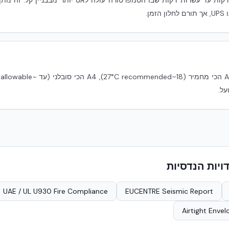
ל.
יות הנדסיות
UAE / UL U930 Fire Compliance
EUCENTRE Seismic Report
Airtight Enve