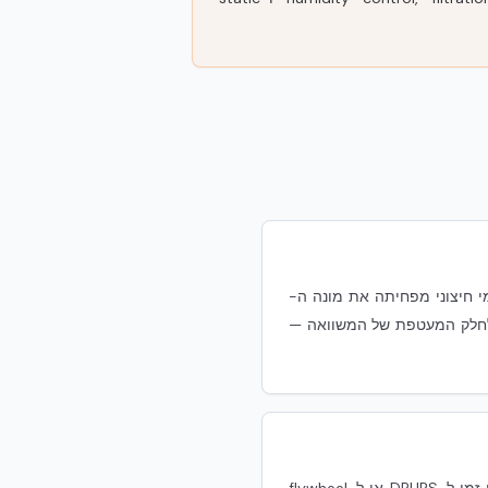
אנרגיית IT. מעטפת שמפחיתה עומס תרמי חיצוני מפחיתה את מונה ה-
צאה תלויה בתכן הקירור, גיאוגרפיה, PUE יעד ועומס IT. NUDURA תורמת לחלק המעטפת של המשוואה —