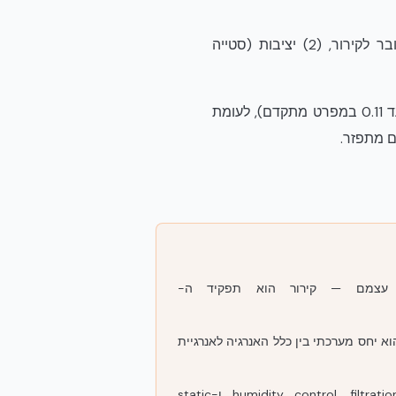
המעטפת של הבניין (מעטפת מבנית) משפיעה על שלושה מרכיבים: (1) עומס תרמי חיצוני שעובר לקירור, (2) יציבות (סטייה
קיר NUDURA שלם (בטון מזוין + EPS משני צדדים) מספק U-Value 0.22–0.24 W/m²K סטנדרט (עד 0.11 במפרט מתקדם), לעומת
 עצמם — קירור הוא תפקיד ה-
ו קובע את ה-PUE — PUE הוא יחס מערכתי בין כלל האנרגיה לאנרגיית
אינו מבטל את הצורך ב-humidity control, filtration ו-static