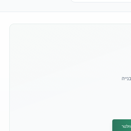
נייה
זלטר