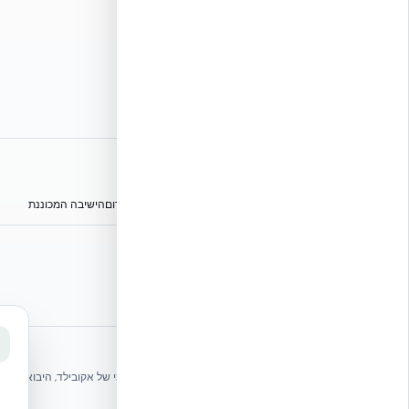
אתרי הקבוצה
הפורום הישראלי לבנייה מתקדמת ועתיד הבנייה
מגילת הפורום
הישיבה המכוננת
⭐ נהנית מהשירות שלנו? נשמח לריוויו בגוגל!
שלחו הודעה
אקובילד ישראל | אקובילד סיסטם בע״מ – האתר הרשמי
בונים בית בכל הארץ בשיטת NUDURA ICF – האתר הרשמי של אקובילד, היבואנית הבלעדית בישראל
© 2026 אקובילד. כל הזכויות שמורות.