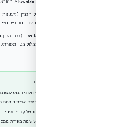
Allowable A1: 15–32°C. ההוראה החדשה יותר מרחיבה אפילו יותר לציוד עמיד.
מטמפרטורת יעד תחת פיק חיצוני), (3) חדירת אוויר לא מבוקר (איטום
U≈1.4–2.0 בבלוק בטון מסורתי. השהיה תרמית של 6–8 שעות אומרת שפיק החום החיצוני של הצהריים מתפזר.
איפה ICF תורם
✓
מפחית עומס תרמי חיצוני הנכנס למערכות
✓
מייצב טמפרטורה בחלל השרתים תחת תנ
✓
איטום אוויר טוב יותר של קיר מונוליטי —
✓
השהיה תרמית 6–8 שעות מפזרת עומסי שיא של קירור.