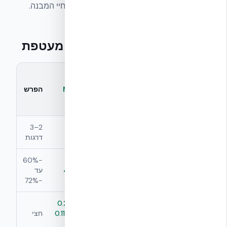
חשמל נמוכים בעשרות אחוזים לאורך כל חיי המבנה.
ת״י 5282 — דירוג צפוי לפי מעטפת
בלוק בטון
קיר
מסורתי +
מדד
NUDURA
הפרש
בידוד
ICF
סטנדרטי
דירוג ת״י 5282
2–3
A — A+
C — D
צפוי
דרגות
צריכת אנרגיה
−60%
שנתית
≈ 80–120
≈ 25–45
עד
−72%
(kWh/m²/year)
0.22–0.24
0.45–0.55
U-Value
W/m²K (0.11
חצי
מעטפת
W/m²K
ב-XR35)