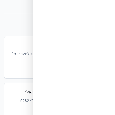
מקורות וקריאה נוספת
ת״י 1045 — בידוד תרמי של בניינים
תקן הבסיס שמספק את ערכי ה-U-Value לחישוב ת״י
5282.
קרא עוד
ת״י 5281 — תקן הבנייה הירוקה הישראלי
מערכת הניקוד הירוקה שמשתמשת בדירוג ת״י 5282.
קרא עוד