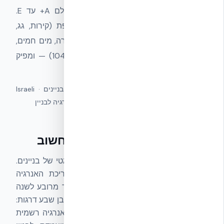
בניינים (kWh/m²/year) ומדרג אותם בסולם A+ עד E.
התקן לוקח בחשבון את כל רכיבי המעטפת (קירות, גג,
רצפה, פתחים), מערכות חימום וקירור, תאורה, מים חמים,
ומיקום גיאוגרפי (אזורי האקלים של ת״י 1045) — ומפיק
תווית אנרגיה רשמית לבניין.
מונחים נרדפים:
SI 5282 · תקן דירוג אנרגטי בניינים · Israeli
Energy Rating Standard · ת"י 5282 · תווית אנרגיה לבניין
מה זה ת״י 5282 ולמה הוא חשוב
ת״י 5282
הוא התקן הישראלי לדירוג אנרגטי של בניינים.
הוא קובע מתודולוגיה אחידה לחישוב צריכת האנרגיה
השנתית של מבנה — בקילוואט-שעה למטר מרובע לשנה
(kWh/m²/year) — ומדרג את הבניין בסולם בן שבע דרגות:
A+, A, B, C, D, E
. הדירוג מופיע על תווית אנרגיה רשמית