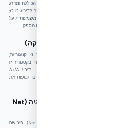
(חובה), בעוד ת״י 5282 מחשב את הצריכה הכוללת ומדרג
בהתאם. עמידה ב-1045 בלבד מובילה לרוב לדירוג C-D;
כדי להגיע ל-A או A+ צריך מעטפת שעולה משמעותית על
הסף של 1045 — בדיוק מה ש-NUDURA ICF מספק.
הקשר לת״י 5281 (בנייה ירוקה)
ת״י 5281
מקנה ניקוד לבנייה ירוקה ב-9 קטגוריות,
וקטגוריית האנרגיה היא הכבדה ביותר. הניקוד בקטגוריה זו
מבוסס ישירות על הדירוג של ת״י 5282 — דירוג A+/A
מקנה ניקוד מקסימלי, ודירוגים נמוכים פוסלים תכופות את
היכולת להגיע לכוכבים גבוהים בבנייה ירוקה.
הקשר לבנייה מאופסת אנרגיה (Net
Zero)
בנייה מאופסת אנרגיה
(Net Zero Energy) פירושה