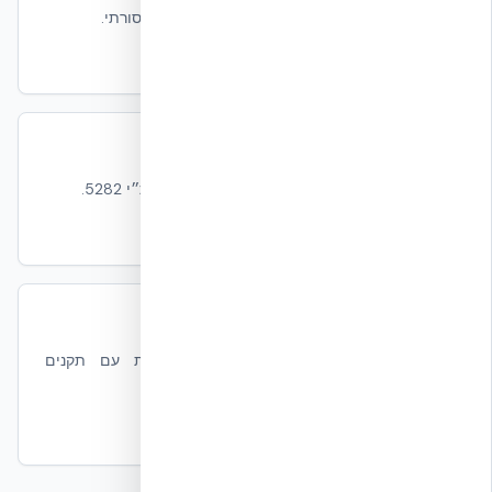
נתוני חיסכון עד 72% בהשוואה לבלוק בטון מסורתי.
קרא עוד
מסה תרמית NUDURA — מדריך מלא
Phase Lag של 6–8 שעות ותפקידו בדירוג ת״י 5282.
קרא עוד
בנייה ירוקה בישראל — מרכז המידע
מסגרת כללית לבנייה ירוקה ים-תיכונית עם תקנים
ישראליים.
קרא עוד