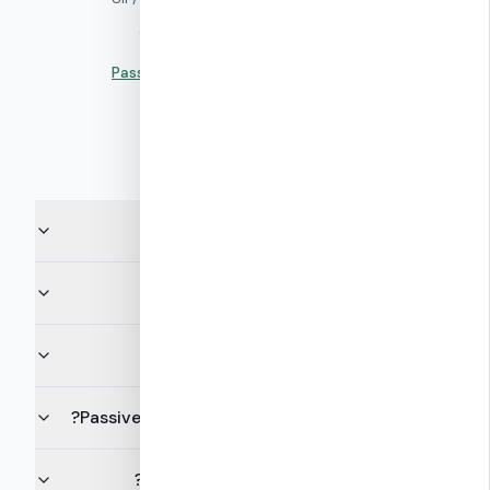
▸
ת״י 5281 — תקן הבנייה הירוקה
—
אקובילד / SII
Passive House Institute (PHI)
—
PHI Darmstadt
▸
שאלות נפוצות
מה זה ת״י 5282?
מהן דרגות הדירוג ומה ההבדל ביניהן?
איך ת״י 5282 קשור לת״י 1045?
איך ת״י 5282 קשור ל-Net Zero ו-Passive House?
איזה דירוג בת״י 5282 NUDURA ICF משיג?