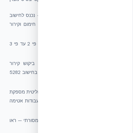
לדירוג גבוה בת״י 5282:
R-24 סטנדרטי
(עד R-48 ב-XR35) — נכנס לחישוב
ת״י 5282 כקלט מעולה, מקטין דרישת חימום וקירור
משמעותית.
U-Value 0.22–0.24 W/m²K
— נמוך פי 2 עד פי 3
מבלוק בטון מסורתי.
מסה תרמית 6–8 שעות
— מקטינה ביקוש קירור
בשעות השיא בקיץ, מה שמופיע ישירות בחישוב 5282
כחיסכון.
אטימות אוויר מובנית
— ליבת בטון מונוליטית מספקת
ACH50 נמוך באופן טבעי, ללא צורך בעבודות אטימה
משלימות יקרות.
חיסכון אנרגיה עד 72%
מול בלוק בטון מסורתי — ראו
חיסכון אנרגיה NUDURA
.