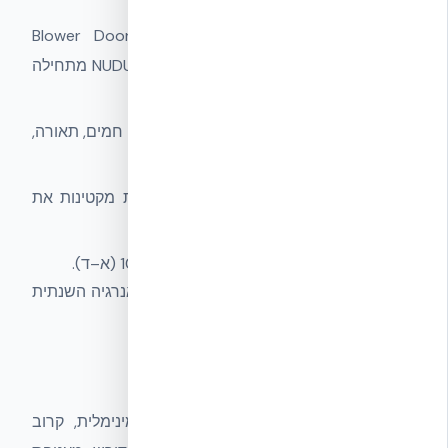
אטימות אוויר
— מודדת בבדיקת Blower Door
(ACH50). מעטפת מונוליטית של NUDURA ICF מתחילה
עם יתרון משמעותי.
מערכות אקטיביות
— חימום, קירור, מים חמים, תאורה,
ואוורור.
אנרגיה מתחדשת
— מערכות סולאריות מקטינות את
צריכת האנרגיה הנטו.
אזור אקלים
— לפי החלוקה של ת״י 1045 (א–ד).
התוצאה: מספר אחד שמתאר את צריכת האנרגיה השנתית
למ״ר, ולפיו ניתן הדירוג (A+ עד E).
סולם הדירוגים A+ עד E
A+
— הדירוג הגבוה ביותר. צריכה מינימלית, קרוב