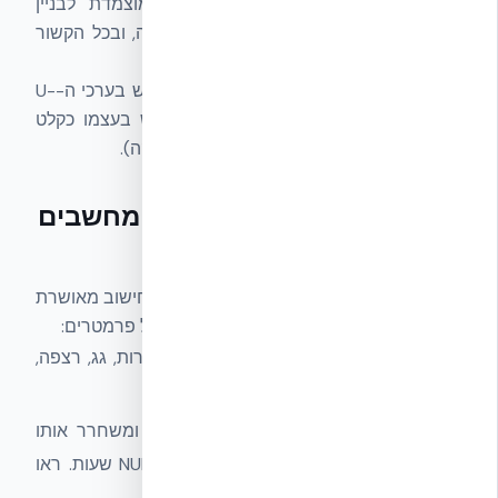
(בדומה לתווית של מקרר או מזגן) המוצמדת לבניין
ומשפיעה ישירות על שווי הנכס, היתרי בנייה, ובכל הקשור
למימון ירוק.
ת״י 5282 לא עומד בפני עצמו: הוא משתמש בערכי ה-U-
Value מ-
ת״י 1045
כקלט בסיסי, ומשמש בעצמו כקלט
לקטגוריית האנרגיה של
ת״י 5281
(בנייה ירוקה).
מתודולוגיית החישוב — איך מחשבים
דירוג אנרגטי
החישוב לפי ת״י 5282 נעשה על ידי תוכנת חישוב מאושרת
(כמו EnergyUI) ולוקח בחשבון מספר רב של פרמטרים:
מעטפת הבניין
— ערכי U-Value של קירות, גג, רצפה,
חלונות ודלתות (לפי ת״י 1045).
מסה תרמית
— כמה הקיר אוגר חום ומשחרר אותו
בהשהיה (Phase Lag). NUDURA ICF: 6–8 שעות. ראו
מסה תרמית NUDURA
.