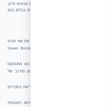
בפועל: פרויקטים שנבנו בקיר NUDURA ICF מגיעים לרוב
לדירוג
A או A+
בת״י 5282, בעוד פרויקטים בבלוק בטון
תקני נעים לרוב סביב C-D.
למי זה רלוונטי
יזמים ומפתחי נדל״ן
— דירוג A+ מעלה את שווי הנכס
ומאפשר גישה למימון ירוק (Green Bonds, Green
Mortgage).
אדריכלים
— בחירת מעטפת איכותית כמו NUDURA
ICF מאפשרת להגיע ל-A/A+ ללא תכנון מורכב של
מערכות אקטיביות.
קבלנים
— דירוג אנרגטי גבוה הופך לדרישה במכרזים
ציבוריים ובפרויקטים מוסדיים.
בעלי בתים פרטיים
— דירוג A+ פירושו חשבונות