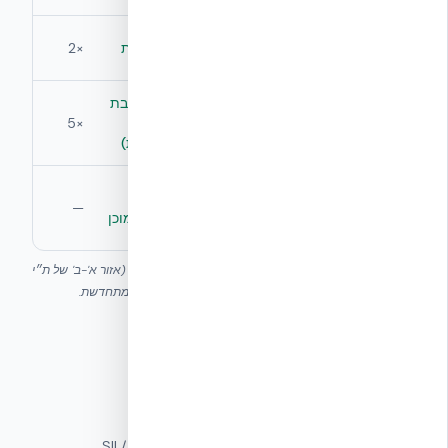
מסה תרמית
≈ 3–4
6–8 שעות
×2
(Phase Lag)
שעות
≈ 1–2 (ליבת
אטימות אוויר
≈ 6–10
בטון
×5
ACH50
(תלוי ביצוע)
מונוליטית)
כשירות ל-Net
דורש שדרוג
בסיס
Zero / Passive
מעטפת
—
מעטפת מוכן
House
משמעותי
הערכים מבוססים על פרויקטים אופייניים באקלים ים-תיכוני (אזור א'-ב' של ת״י
1045). הדירוג בפועל תלוי גם במערכות אקטיביות ובאנרגיה מתחדשת.
מקורות סמכותיים
▸
מכון התקנים הישראלי — ת״י 5282
—
SII
▸
ת״י 1045 — בידוד תרמי של בניינים
—
אקובילד / SII