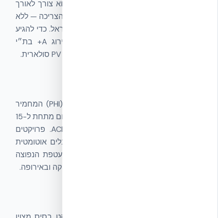
שהבניין מייצר באנרגיה מתחדשת כמה שהוא צורך לאורך
השנה. ת״י 5282 הוא הכלי המדויק למדידת הצריכה — ללא
ת״י 5282 אי אפשר להוכיח Net Zero בישראל. כדי להגיע
ל-Net Zero, רוב המתכננים שואפים לדירוג A+ בת״י
5282 כצעד ראשון, ואז משלימים עם מערכת PV סולארית.
הקשר ל-Passive House
Passive House
הוא תקן בינלאומי גרמני (PHI) המחמיר
משמעותית מת״י 5282 — דורש צריכת חימום מתחת ל-15
kWh/m²/year ואטימות אוויר ACH50 < 0.6. פרויקטים
שמתוכננים לעמוד ב-Passive House מקבלים אוטומטית
A+ בת״י 5282. NUDURA ICF משמש כמעטפת הנפוצה
ביותר בפרויקטי Passive House בצפון אמריקה ובאירופה.
הקשר ל-NUDURA ICF
מעטפת
NUDURA ICF
מספקת בכל פרויקט בסיס מצוין