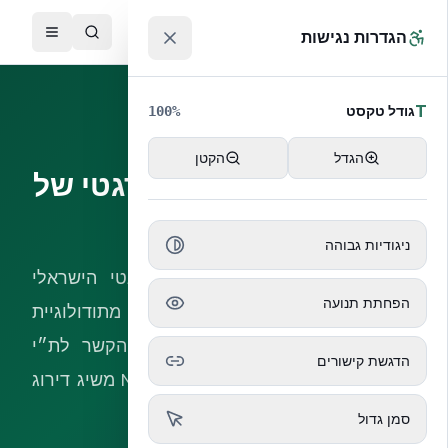
לג לתוכן הראשי
™
הגדרות נגישות
T
גודל טקסט
100
%
תקן ישראלי
הגדל
הקטן
ת״י 5282 — דירוג אנרגטי של
בניינים
ניגודיות גבוהה
המדריך המלא לתקן הדירוג האנרגטי הישראלי
הפחתת תנועה
(Israeli Energy Rating Standard): מתודולוגיית
החישוב, סולם הדירוגים A+ עד E, הקשר לת״י
הדגשת קישורים
1045 ולת״י 5281, ולמה NUDURA ICF משיג דירוג
A או A+ ברוב הפרויקטים.
סמן גדול