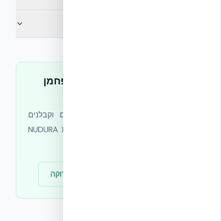
האם ת״י 5282 חובה?
מתכננים פרויקט עם יעדי פחמן
ברורים?
צוות אקובילד מלווה אדריכלים, יזמים וקבלנים
בעמידה ביעדי פחמן — מתכנון מעטפת NUDURA
ICF ועד דוח LCA מלא.
ייעוץ חינם
מרכז הבנייה הירוקה