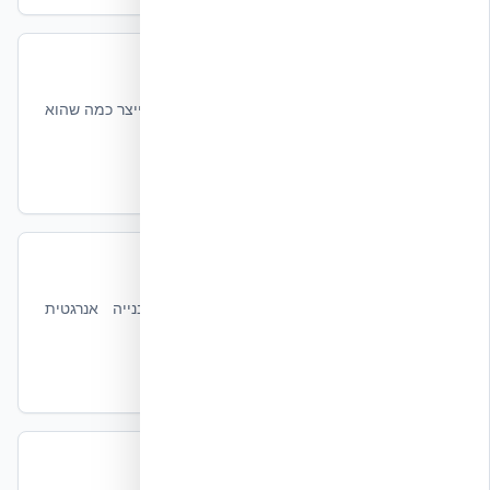
בנייה מאופסת אנרגיה (Net Zero)
השלב הבא אחרי A+ בת״י 5282 — בניין שמייצר כמה שהוא
צורך.
קרא עוד
Passive House מול Net Zero
הבדלים בין שני התקנים המובילים לבנייה אנרגטית
מתקדמת.
קרא עוד
חיסכון אנרגיה עם NUDURA ICF