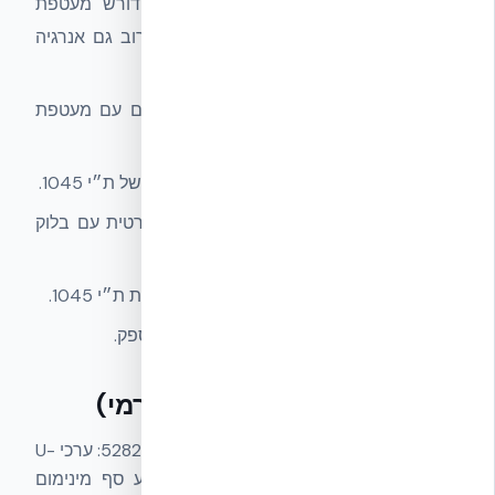
לבנייה מאופסת אנרגיה (Net Zero). דורש מעטפת
מבודדת היטב, אטימות אוויר מעולה, ולרוב גם אנרגיה
מתחדשת.
A
— דירוג מצוין. אופייני לבניינים חדשים עם מעטפת
איכותית כמו NUDURA ICF.
B
— דירוג טוב. עולה משמעותית על הסף של ת״י 1045.
C
— דירוג ממוצע. אופייני לבנייה סטנדרטית עם בלוק
בטון מסורתי ובידוד בסיסי.
D
— מתחת לממוצע. עומד בקושי בדרישות ת״י 1045.
E
— דירוג נמוך. בנייה ישנה ללא בידוד מספק.
הקשר לת״י 1045 (בידוד תרמי)
ת״י 1045
מספק את הקלט הבסיסי של ת״י 5282: ערכי U-
Value לכל רכיב מעטפת. ת״י 1045 קובע סף מינימום