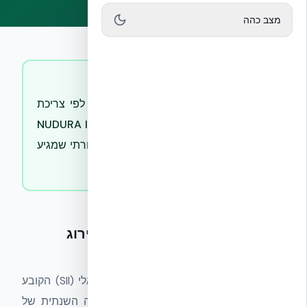
מצב כהה
תשובה קצרה
ת״י 5282 מדרג בניינים A+ עד E לפי צריכת
אנרגיה שנתית. מעטפת NUDURA ICF (R-24)
משיגה A או A+, מול בלוק בטון מסורתי שמגיע
C–D.
ת״י 5282 (SI 5282) — תקן הדירוג
האנרגטי הישראלי
— הגדרה
תקן ישראלי רשמי של מכון התקנים הישראלי (SII) הקובע
מתודולוגיה אחידה לחישוב צריכת האנרגיה השנתית של