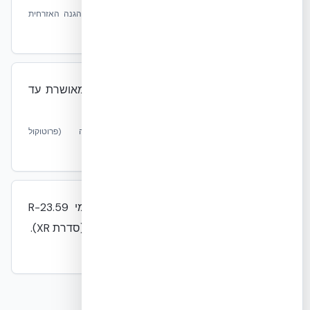
מקור:
UL Design U930 + דוח רשמי של פיקוד ההגנה האזרחית
בדובאי / Dubai Central Laboratory.
NUDURA ICF מציגה עמידות סייסמית מאושרת עד
מגניטודה 8.0+.
מקור:
מחקר Eucentre/TREMCO פאביה (פרוטוקול
EUC062/2024E).
למערכת NUDURA ICF ערך בידוד תרמי R-23.59
(פורם סטנדרטי, ASTM C518) עד R-48 (סדרת XR).
מקור:
ASTM C518; נתוני NUDURA XR Series.
מילון מונחים