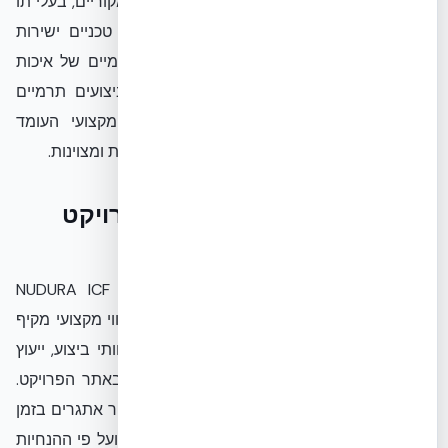
(ICF) כמו NUDURA מבטיחה שתקבלו מוצרים מקוריים, בעלי תו
תקן, עם אחריות וגישה למאגר ידע ועדכונים טכניים ישירות
מהיצרן. יבואן רשמי מחויב לסטנדרטים בינלאומיים של איכות
ושירות, מה שמבטיח עמידות לאורך שנים וביצועים תרמיים
ואקוסטיים יוצאי דופן. EcoBuild הינה גוף מקצועי העומד
בקריטריונים אלו ומונעת על ידי עקרונות של קיימות ומצוינות.
ליווי מקצועי צמוד לאורך כל פרויקט
הבנייה
אנו ב-EcoBuild מבינים שבנייה בטכנולוגיית NUDURA ICF
דורשת ידע וניסיון ספציפיים. לכן, אנו מציעים ליווי מקצועי מקיף
הכולל הדרכות תיאורטיות ומעשיות לקבלנים וצוותי ביצוע, ייעוץ
אישי בשלבי התכנון, והכי חשוב – ליווי צמוד באתר הפרויקט.
צוות המומחים שלנו זמין לסייע בכל שאלה, לפתור אתגרים בזמן
אמת ולהבטיח שההתקנה תתבצע באופן מדויק ועל פי ההנחיות