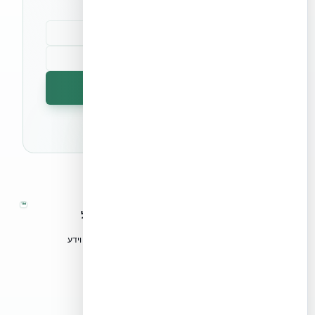
הרשמה לניוזלטר
🔒 לא נשלח ספאם. ניתן לבטל את המנוי בכל עת.
™
אקובילד – מערכות בנייה מתקדמות בישראל
טכנולוגיות בנייה מתקדמות, ספריות תכנון, הדרכה מקצועית וידע
הנדסי לאדריכלים, מהנדסים וקבלנים.
אקובילד סיסטם בע״מ
02-970-9705