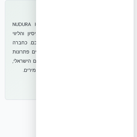
למה EcoBuild?
EcoBuild מציעה לא רק את מוצרי NUDURA ICF
האיכותיים ביותר, אלא גם את הידע, הניסיון והליווי
המקצועי הנדרשים להצלחת הפרויקט שלכם. כחברה
המחויבת לבנייה ירוקה וקיימות, אנו מספקים פתרונות
בנייה מתקדמים המותאמים במיוחד לאקלים הישראלי,
תוך עמידה בתקנים בינלאומיים ומקומיים מחמירים.
קבל הצעת מחיר
צור קשר
קישורים קשורים
למידע נוסף על שיטת הבנייה ב-ICF