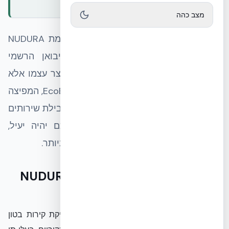
מצב כהה
בעת בחירת מערכת בנייה מתקדמת כדוגמת NUDURA
ICF, קיימת חשיבות קריטית לזיהוי היבואן הרשמי
והמנוסה, המסוגל להעניק לא רק את המוצר עצמו אלא
גם את המעטפת המקצועית הנדרשת. EcoBuild, המפיצה
הבלעדית של NUDURA בישראל, מציעה חבילת שירותים
מקיפה המבטיחה שתהליך הבנייה שלכם יהיה יעיל,
מהיר ועומד בכל הסטנדרטים המחמירים ביותר.
החשיבות של יבואן רשמי ל-NUDURA
ICF
בחירה ביבואן רשמי של תבניות מבודדות ליציקת קירות בטון