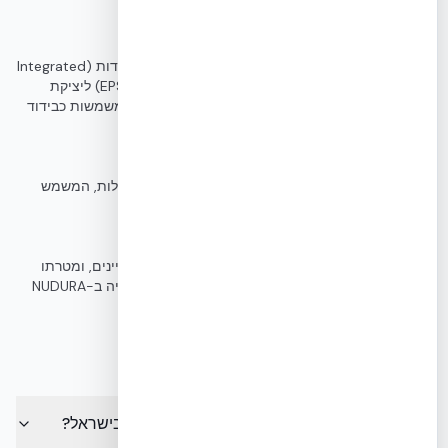
NUDURA ICF
מערכת בנייה מתקדמת המשתמשת בתבניות מבודדות (Integrated
Concrete Forms) העשויות מפוליסטירן מוקצף (EPS) ליציקת
קירות בטון מזוין. התבניות נשארות חלק מהמבנה ומשמשות כבידוד
תרמי קבוע.
EPS (Expanded Polystyrene)
חומר בידוד קל משקל ובעל תכונות בידוד תרמי מעולות, המשמש
כמרכיב העיקרי בתבניות ה-ICF של NUDURA.
ת
תקן ישראלי 1045 עוסק בדרישות לבידוד תרמי בבניינים, ומטרתו
להבטיח חיסכון באנרגיה ונוחות תרמית לדיירים. בנייה ב-NUDURA
ICF עומדת בדרישות תקן זה ואף עולה עליהן.
שאלות נפוצות
מיהו היבואן הרשמי והבלעדי של NUDURA ICF בישראל?