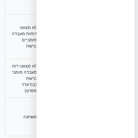
בשילוב
להשוואה
משוער
מעטפת)
לא מצאנו
דוחות
לא מצאנו
8.0+
עמידות
מעבדה
דוחות מעבדה
מגניטודה
סייסמית
פומביים
פומביים
(מאושר)
ברשת
ברשת
בישראל
לא מצאנו דוח
4 שעות
כ-2 שעות
מעבדה פומבי
עמידות
ללא הגבלת
(מקובל
ברשת
אש
גובה
בתעשייה)
(בהיעדר
מפרט)
Declare
קיימות
label,
ודירוגים
LEED, Built
משתנה
משתנה
ירוקים
Green
Canada