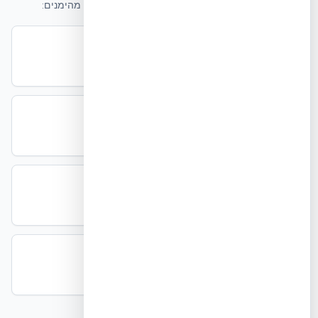
מאמר זה מסתמך על תקנים, רגולציה ומחקר ממקורות מהימנים:
תקן
NUDURA Technical Library
תקן
ת"י 5281 — בנייה ירוקה
תקן
ISO 9001:2015 — תעודת אקובילד
תקן
הטכניון NBRI — בדיקה מקדמית NUDURA