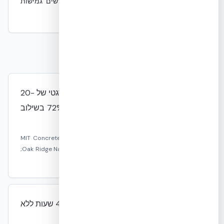
•
שינויים מבניים תכופים ופשוטים במיוחד הדורשים גמישות
גבוהה בחומר הגלם בשלב הראשוני
עובדות מבוססות מחקר
מערכת NUDURA ICF מספקת חיסכון אנרגטי של 20-
41% בהשוואה לבנייה קונבנציונלית, ועד 72% בשילוב
מעטפת בניין משופרת.
מקור:
MIT Concrete Sustainability Hub 2011, MDPI Buildings
2025 (אוניברסיטת אוקלהומה), Oak Ridge National Laboratory;
חישוב פנימי לפי ת"י 1045.
קירות NUDURA ICF עמידים באש למשך 4 שעות ללא
הגבלת גובה.