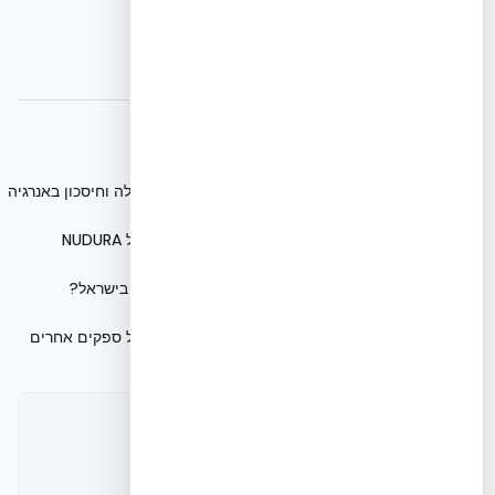
קבלו הצעת מחיר מותאמת אישית
צפו בגלריית הפרויקטים שלנו
מאמרים נוספים
NUDURA ICF: בידוד תרמי אופטימלי לבתי השפלה וחיסכון באנרגיה
עלות בנייה ב-ICF מול בלוקים וחיסכון אנרגטי של NUDURA
האם בנייה בשיטת ICF חוסכת בחשבונות חשמל בישראל?
NUDURA ICF בישראל: רכישה דרך EcoBuild מול ספקים אחרים
צוות ההנדסה של אקובילד