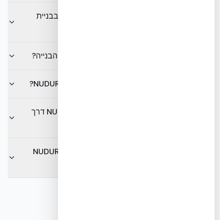
האם EcoBuild מספקת ליווי מקצועי לפרויקטים בבניית
NUDURA ICF?
כיצד הליווי המקצועי של EcoBuild תורם לאיכות הבנייה?
מה היתרונות של בחירה ביבואן רשמי של NUDURA ICF?
האם ניתן לקבל הדרכה על שימוש במוצרי NUDURA דרך
EcoBuild?
לאיזה סוג פרויקטים מתאימה שיטת הבנייה ב-NUDURA
ICF?
מקורות סמכות חיצוניים