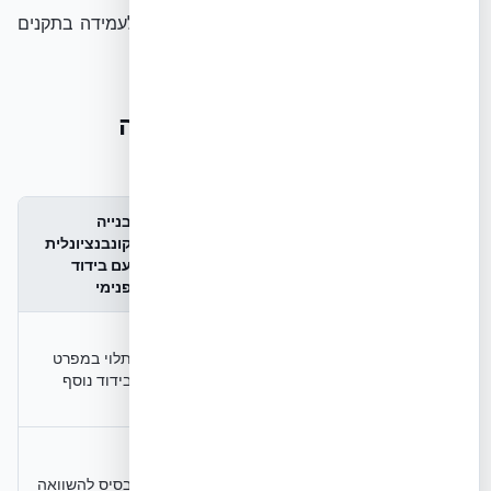
המחמירות ביותר של NUDURA. ליווי זה קריטי לעמידה בתקנים
כמו ת
NUDURA ICF מול שיטות בנייה
קונבנציונליות
בנייה
NUDURA
קונבנציונלית
מאפיין
בלוק בטון
ICF
עם בידוד
פנימי
R-Value
R-23.59 -
בידוד
~R-2.2
תלוי במפרט
R-48 (תלוי
(סף
(בלוק עירום)
בידוד נוסף
סדרה)
תקן)
20-41%
חיסכון
(עד 72%
בסיס
אנרגטי
בסיס להשוואה