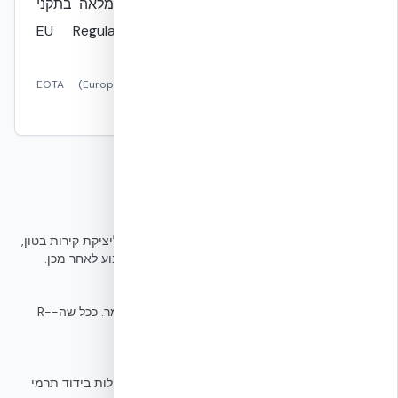
אירופי ETA-20/1182, המאשר עמידה מלאה בתקני
האיחוד האירופי וברגולציה EU Regulation
305/2011.
מקור:
EOTA (European Organisation for Technical
Assessment) (ETA-20/1182)
מילון מונחים
ICF (Insulated Concrete Forms)
טכנולוגיית בנייה המשתמשת בתבניות מבודדות ליציקת קירות בטון,
המשמשות הן כטפסות לעת הבנייה והן כבידוד קבוע לאחר מכן.
R-Value
קנה מידה המודד את ההתנגדות התרמית של חומר. ככל שה-R-
Value גבוה יותר, כך הבידוד התרמי טוב יותר.
EPS (Expanded Polystyrene)
פוליסטירן מוקצף, חומר פלסטי קל משקל ובעל יכולות בידוד תרמי