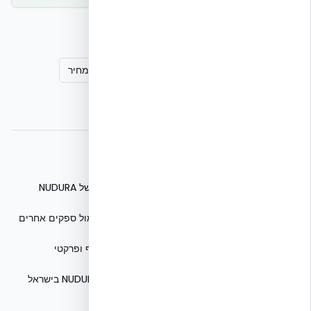
קישורים קשורים
ללמוד עוד על שיטת ICF
לחישוב הצעת מחיר
למידע על מוצרי NUDURA
מאמרים נוספים
עלות בנייה ב-ICF מול בלוקים וחיסכון אנרגטי של NUDURA
NUDURA ICF בישראל: רכישה דרך EcoBuild מול ספקים אחרים
שילוב ממ"ד בבניית NUDURA ICF: מדריך מקיף ופרקטי
השכרת רגלי פילוס ותמיכות ייעודיות ל-NUDURA ICF בישראל