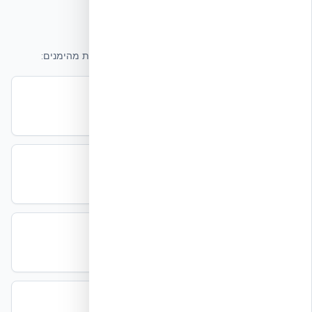
מקורות סמכות חיצוניים
מאמר זה מסתמך על תקנים, רגולציה ומחקר ממקורות מהימנים:
תקן
ת"י 1045 — בידוד תרמי של בניינים
תקן
ת"י 413 — עמידות מבנים ברעידות אדמה
תקן
ת"י 5281 — בנייה ירוקה
תקן