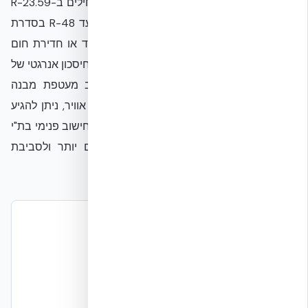
התרמי יוצאות הדופן. עם ערכי R-Value המתחילים ב-R-23.59
(לפורם סטנדרטי לפי ASTM C518) ומגיעים עד R-48 בסדרת
XR, המערכת מפחיתה באופן דרמטי את איבוד או חדירת חום
דרך קירות המבנה. מחקרים מאומתים מראים חיסכון אנרגטי של
20-41% ביחס לבנייה קונבנציונלית, ובשילוב מעטפת מבנה
אופטימלית הכוללת חלונות מבודדים ואטימות אוויר, ניתן להגיע
לחיסכון של עד 72% באקלים הישראלי, על פי חישוב פנימי בת"י
1045. זה מתורגם לחשבונות חשמל נמוכים יותר ולסביבת
מגורים נעימה ויציבה יותר בכל עונות השנה.
מתי מתאים
•
בניית בתים פרטיים ובנייני מגורים
•
בנייה ירוקה וחסכונית באנרגיה
•
אזורים בסיכון סייסמי