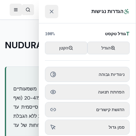
לג לתוכן הראשי
™
הגדרות נגישות
T
guide
גודל טקסט
100
%
יתרונות הבנייה ב-NUDURA ICF
הגדל
הקטן
בישראל - EcoBuild
ניגודיות גבוהה
תשובה מהירה
מערכת NUDURA ICF מציעה יתרונות משמעותיים
הפחתת תנועה
בבנייה, כולל חיסכון אנרגטי מוכח של 20-41% (ואף
יותר בשילוב מעטפת מלאה), עמידות סייסמית עד
הדגשת קישורים
מגניטודה 8.0+, עמידות אש של 4 שעות ללא הגבלת
גובה, בידוד תרמיR-23.59 ועמידות לרוחות של עד
סמן גדול
402 קמ"ש (250 מייל לשעה).