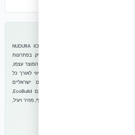
הטכניון NBRI — בדיקה מקדמית NUDURA
למה EcoBuild?
EcoBuild היא המפיצה הבלעדית של NUDURA ICF
בישראל, ומביאה ניסיון עשיר וידע מעמיק בפתרונות
בנייה מתקדמים. אנו מספקים לא רק את המוצר עצמו,
אלא גם תמיכה הנדסית, ייעוץ מקצועי וליווי לאורך כל
פרויקט, תוך הבטחה לעמידה בתקנים ישראליים
ובינלאומיים והתאמה לאקלים המקומי. עם EcoBuild,
אתם מקבלים שקט נפשי ופתרון בנייה מקיף, מהיר ויעיל,
המותאם בדיוק לצרכים שלכם.
קבל הצעת מחיר
צור קשר