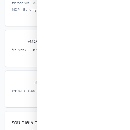
מקור:
MIT Concrete Sustainability Hub 2011, אוניברסיטת
אוקלהומה – MDPI Buildings 2025, Oak Ridge National
Laboratory.
עמידות סייסמית מאושרת עד מגניטודה 8.0+.
מקור:
מחקר Eucentre/TREMCO פאביה (פרוטוקול
EUC062/2024E).
עמידות אש של 4 שעות ללא הגבלת גובה.
מקור:
UL Design U930 + דוח רשמי של פיקוד ההגנה האזרחית
בדובאי / Dubai Central Laboratory.
מערכת הבנייה של NUDURA ICF בעלת אישור טכני