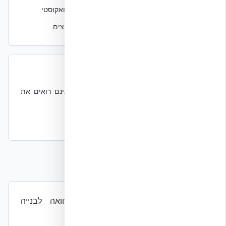
•
מבנים הדורשים רמות גבוהות של בידוד תרמי ואקוסטי
•
מבנים הדורשים עמידות גבוהה לאש, רוח ופיצוצים
מתי פחות מתאים
•
פרויקטים בעלי תקציב נמוך במיוחד אשר אינם רואים את
החיסכון לטווח ארוך
•
מבנים זמניים או ארעיים
עובדות מבוססות מחקר
חיסכון אנרגטי של 20–41% בהשוואה לבנייה
קונבנציונלית.