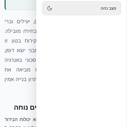
מצב כהה
בחיפוש אחר פתרונות בנייה מתקדמים, יעילים וברי
קיימא, מערכת NUDURA ICF בולטת כבחירה מובילה.
טכנולוגיית תבניות מבודדות ליציקת קירות בטון זו
משלבת בידוד תרמי מעולה עם חוזק מבני יוצא דופן,
ומאפשרת ליצור מכלול מבנה עמיד, חסכוני באנרגיה
וידידותי לסביבה. בישראל, EcoBuild מביאה את
היתרונות הללו לקדמת הבמה, ומציעה פתרון בנייה אמין
ועתידני.
חיסכון באנרגיה וסביבת מגורים נוחה
אחד היתרונות הבולטים של NUDURA ICF הוא יכולות הבידוד