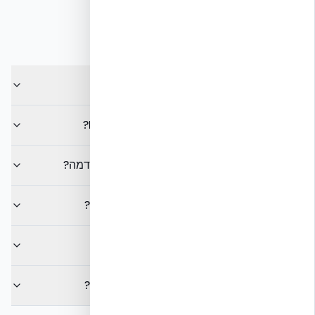
מצוינות, המרכיב את תבניות ה-ICF.
שאלות נפוצות
מהו NUDURA ICF?
מהם יתרונות הבידוד התרמי של NUDURA ICF?
האם בנייה ב-NUDURA ICF עמידה לרעידות אדמה?
כמה זמן קירות NUDURA ICF עמידים בפני אש?
האם NUDURA ICF ידידותי לסביבה?
האם עלויות הבנייה ב-ICF יקרות יותר מבלוקים?