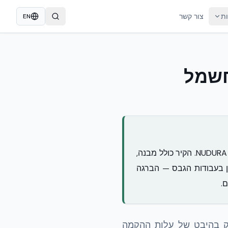
ות
צור קשר
EN
N חוסכת בחשמל
תבניות NUDURA ICF יקרות יותר מבלוקים בלבד — אך בסיום השלד העלויות מתקזזות לטובת NUDURA. הקיר כולל מבנה,
מידות סייסמית 8.0+ במוצר אחד. בשלב הגמרים: עד 60-70% חיסכון בעבודות הגבס — הברגה
ק בהיבט של עלות ההקמה