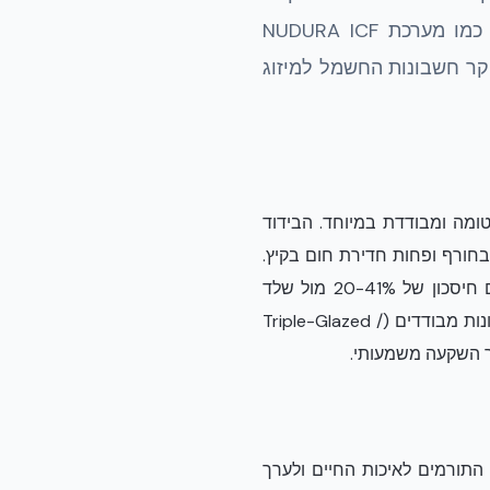
הראשונית. שאלה מהותית שרבים שואלים היא האם ההשקעה בטכנולוגיות מתקדמות כמו מערכת NUDURA ICF
קר חשבונות החשמל למיזוג
ין אטומה ומבודדת במיוחד. הבידוד
ות בריחת חום בחורף ופחות חדירת חום בקיץ.
הדבר מתורגם ישירות לצמצום ניכר בצריכת האנרגיה לחימום וקירור. מחקרים אובייקטיבים מראים חיסכון של 20-41% מול שלד
עץ/בנייה קונבנציונלית, כתלות בתכנון הכללי של המבנה והאקלים. בשילוב מעטפת מלאה הכוללת חלונות מבודדים (Triple-Glazed /
NUDU מציעה יתרונות רבים נוספים התורמים לאיכות החיים ולערך