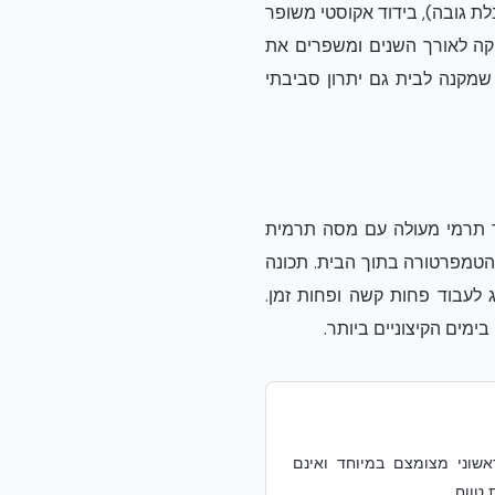
גניטודה 8.0+), עמידות אש אופטימלית (4 שעות ללא הגבלת גובה), בידוד אקוסטי משופר
זוקה לאורך השנים ומשפרים את
מוקצף) הניתן למחזור, מה שמקנה לבית גם יתרון סביבתי
וד תרמי מעולה עם מסה תרמית
הטמפרטורה בתוך הבית. תכונה
למערכות המיזוג לעבוד פחות קשה ופחות זמן.
ימים הקיצוניים ביותר.
אשוני מצומצם במיוחד ואינם
טווח.