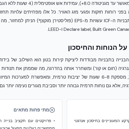
הנכס: עמידות סייסמית גבוהה (מאושר עד מ
 בפני רוחות חזקות ופגעי מזג האוויר. כל אלו מפחיתים עלויות תח
היציבות והביטחון של המבנה. תבניות ה-ICF עשויות מ-EPS (פוליסטירן 
ל הנוחות והחיסכון
 הבנייה בתבניות מבודדות ליציקת קירות בטון הוא השילוב של ביד
אנרגיה (חום או קור) ומשחרר אותה בהדרגה, מה שממתן את תנודות 
זו, המכונה 'השהיית מעבר חום', מספקת 6-8 שעות של יציבות טרמית, ומאפשרת 
יה, אלא גם נוחות תרמית גבוהה יותר וסביבת מגורים נעימה יותר גם ב
מתי פחות מתאים
קע המעוניינים בחיסכון אנרגטי
•
פרויקטים עם תקציב בנייה ר
מתחשבים בעלויות תפעול ארוכות 