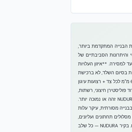
ם לכם לא רק את טכנולוגיית הבנייה המתקדמת ביותר,
י והיתרונות הסביבתיים של
ד למסירה. **איזון העלויות
 אמיתית נעשית בסיום השלד, לא ברכישת
חומר הגלם. תבנית NUDURA היא קיר מוגמר בעצמה — בטון מזוין + בידוד EPS דו-צדדי בעובי 67 מ"מ לכל צד + רצועות עיגון
ד פוליסטירן חיצוני, רשתות,
פינות, וזיון. כשמסכמים את כל הרכיבים + העבודה + זמן הביצוע — העלות הכוללת של שלד NUDURA זהה או נמוכה יותר.
 בבנייה מסורתית, עיקר עלות
סלולים תחתונים ועליונים,
חיתוך והעמדת ניצבים אנכיים, חיבור והידוק. רק לאחר כל זאת מגיעה הברגת לוחות הגבס עצמם. בקיר NUDURA — כל שלב