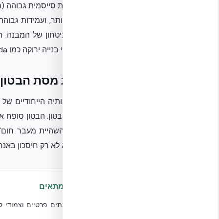
לבית שקט יותר, ועמידות גבוהה
וחיבור לתקני בנייה ירוקה כמו Declare label, Built Green Canada ו-LEED.
השפעת מסת הבטון ע
אחד מיתרונותיה הייחודיים של
גבוהה של הבטון. הבטון סופח 
התוצאה היא לא רק חיסכון באנרג
מתי מתאים
•
בניית בתים פרטיים וצמודי קר
מקסימלי.