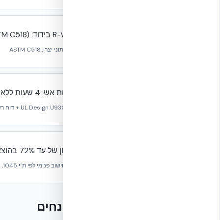
R-Value בידוד: R-23.59 (ASTM C518)
מקור:
נתוני יצרן, ASTM C518
עמידות אש: 4 שעות ללא הגבלת גובה
מקור:
UL Design U930 + דוח רשמי של פיקוד ההגנה האזרחית בדובאי / Dubai Central Laboratory
חיסכון של עד 72% בהוצאות חשמל למיזוג בשילוב מעטפת מלאה
מקור:
חישוב פנימי לפי ת"י 1045, אקלים ישראלי
מילון מונחים