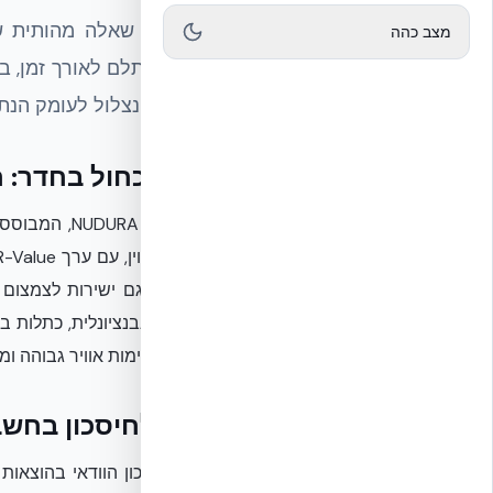
מצב כהה
באמת תשתלם לאורך זמן, במ
אוויר. בואו נצלול לעומק הנתו
הפיל הכחול בחדר: חיסכון
מערכת  ICF
Low-E), אטימות אוויר גבוהה ומיזוג יעיל, ניתן להגיע עד 72% חיסכון – נתון המצביע על פוטנציאל החזר השקעה משמעותי.
מעבר לחיסכון בחשבון: 