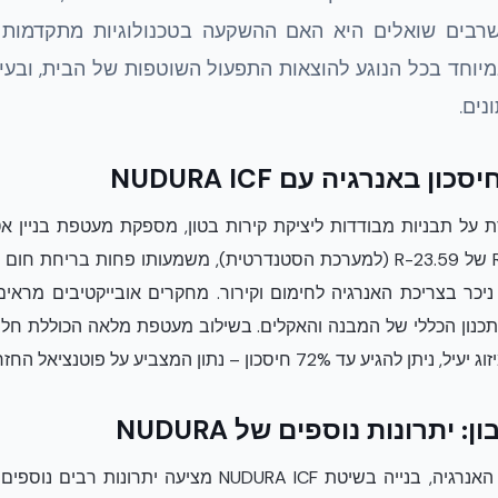
יוחד בכל הנוגע להוצאות התפעול השוטפות של הבית, ובעי
נים.
 באנרגיה עם NUDURA ICF
NUDURA, המבוססת על תבניות מבודדות ליציקת קירות בטון, מספקת מעטפת בני
התרמי המצוין, עם ערך R-Value של R-23.59 (למערכת הסטנדרטית), משמעותו פח
יתרונות נוספים של NUDURA
מעבר לחיסכון הוודאי בהוצאות האנרגיה, בנייה בשיטת RA ICF