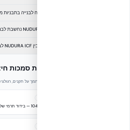
כמה זמן לוקח לבנייה בתבניות 
האם NUDURA ICF נחשבת לבנייה ירוקה?
מה ההבדל בין NUDURA ICF לבלוקים רגילים מבחינת בידוד?
מקורות סמכות חיצ
מאמר זה מסתמך על תקנים, רגולציה
תקן
ת"י 1045 — בידוד תרמי של בניינים
תקן