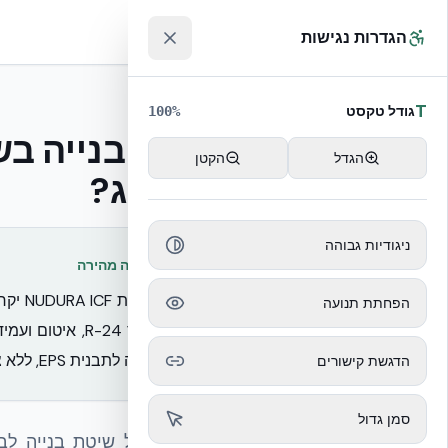
לג לתוכן הראשי
™
הגדרות נגישות
T
decision
גודל טקסט
100
%
הגדל
הקטן
למיזוג?
ניגודיות גבוהה
תשובה מהירה
הפחתת תנועה
ישירה לתבנית EPS, ללא צורך בקונסטרוקציית מסלולים, ניצבים, מדידות, סימונים, ברגים ודיבלים.
הדגשת קישורים
סמן גדול
החלטה על שיטת בנייה לב