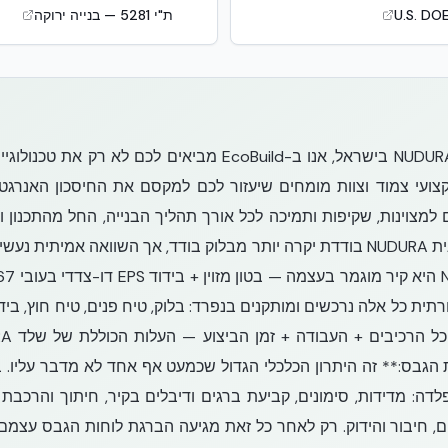
U.S. DO
ת"י 5281 — בנייה ירוקה
כמפיצה הבלעדית של NUDURA ICF בישראל, אנו ב-EcoBuild מביאי
קצועי צמוד וצוות מומחים שיעזור לכם למקסם את החיסכון האנרגט
למצוינות, שקיפות ותמיכה לכל אורך תהליך הבנייה, החל מהתכנון וע
עד סיום השלד:** נכון שתבנית NUDURA בודדת יקרה יותר מבלוק בודד, אך השוואה
תית כל אלה נרכשים ומותקנים בנפרד: בלוק, טיח פנים, טיח חוץ, בידו
בעבודות הגבס:** זה היתרון הכלכלי הגדול שכמעט אף אחד לא מדבר עליו.
דה: מדידות, סימונים, קביעת ברגים ודיבלים בקיר, חיתוך והרכבת מ