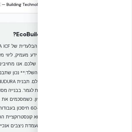
E — Building Technologies
למה EcoBuild?
אלא גם ידע מעמיק, ליווי מ
הפרויקט שלכם. אנו מחויבים 
פולימריות לגמר. בבנייה מסור
**60-70% חיסכון 
הגבס הוא קונסטרוקציית הפל