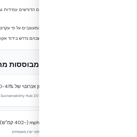
•
פרויקטים הדורשים עמידות גב
חזקות.
•
מבנים המעוצבים על פי עקרונו
•
מבנים שבהם נדרש בידוד אקוס
עובדות מבוססות מ
חיסכון אנרגטי של 20-41% מול בנייה קונבנציונלית
מקור:
MIT Concrete Sustainability Hub 2011, אוניברסיטת אוקלהומה ( Laboratory
250 mph (~402 קמ"ש) עמידות רוח
מקור:
נתוני יצרן מאומתים