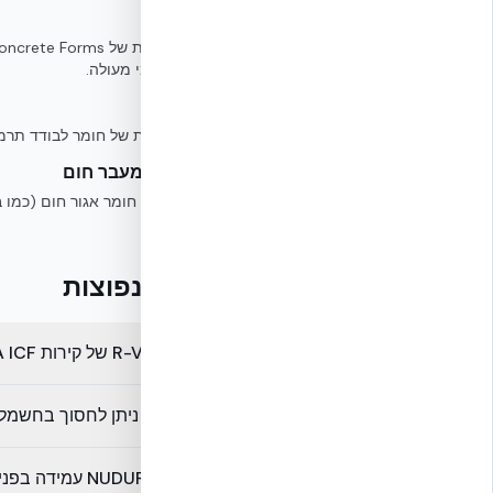
ICF
בידוד תרמי מעולה.
R-Value
מדד ליכולת של חומר לבודד תרמית
השהיית מעבר חום
היכולת של חומר אגור חום (כמו 
המבנה.
שאלות נפוצות
מהו ה-R-Value של קירות NUDURA ICF?
כמה אחוזים ניתן לחסוך בחשמל למיזוג עם
האם NUDURA ICF עמידה בפני רעידות אדמה?