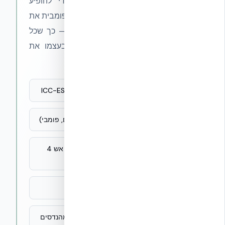
אנחנו לא משלמים לאתרי דירוג כדי להופיע
ברשימותיהם. במקום זה, אנחנו מציגים פומבית את
תיק התקנים המלא של NUDURA ICF — כך שכל
מהנדס, אדריכל או יזם יכול לאמת בעצמו את
האיכות, ללא מתווך:
← תיק תקנים מלא — ICC-ES, UL, CCMC, ASTM
← מחקר EUCENTRE סייסמי (363 עמודים, פומבי)
← אישור Dubai Civil Defense — עמידות אש 4
שעות
← צ׳ק ליסט מקצועי לבחירת מערכת ICF
← פרויקטים מתועדים — שמות, כתובות, מהנדסים