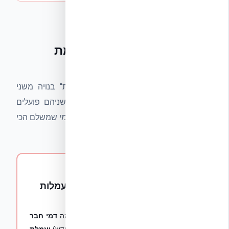
המודל הדו-שלבי — איך
פלטפורמת "המלצות" באמת
מרוויחה
ההכנסה של פלטפורמות "ייעוץ לבונה בית" בנויה משני
שלבים נפרדים. שניהם נסתרים מהצרכן, ושניהם פועלים
ללא קריטריון איכות או תקן הנדסי — רק לפי מי שמשלם הכי
הרבה.
שלב ההיכרות — "חינם"
1
דמי חבר חודשיים מהספק + עמלות
מכירה מוסתרות
ספקים, יצרנים ומותגים משלמים לפלטפורמה
דמי חבר