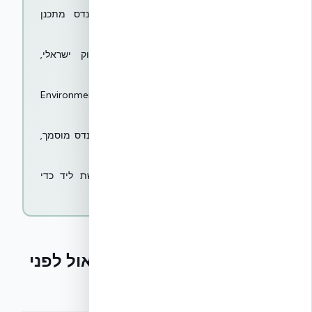
6
פרויקטים מתועדים עם כתובת, מהנדס מתכנן
ומספר היתר
7
אישורי בנייה ירוקה (LEED, תו ירוק ישראלי,
GREENGUARD)
8
הצהרת EPD פומבית (Environmental Product
Declaration)
9
תמיכה הנדסית מקומית בעברית — מהנדס מוסמך,
לא מוקד מכירות
10
מסמכים פתוחים להורדה — לא בקשת ליד כדי
לראות PDF
6 שאלות שאתם חייבים לשאול לפני
שאתם סומכים על המלצה