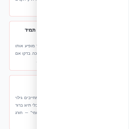
פומבי = סיכון משפטי וכלכלי על הלקוח.
5
.
המלצה אובייקטיבית שמובילה תמיד
לאותו ספק
כשבכל מאמר, כל מדריך וכל "השוואה" באתר מופיע אותו
ספק כמומלץ — זו לא המלצה. זו פרסומת ערוכה. בדקו אם
הספק המומלץ הוא גם מפרסם או חבר משלם.
6
.
ללא גילוי נאות (Disclosure)
החוק להגנת הצרכן ותקנות הרשות השנייה מחייבים גילוי
נאות על תוכן ממומן. אתר שמציג "המלצות" בלי תיוג ברור
של "תוכן שיווקי" / "בחסות" / "שותף פרסומי" — חורג
מהחוק. הסתמכות עליו מסכנת את הצרכן.