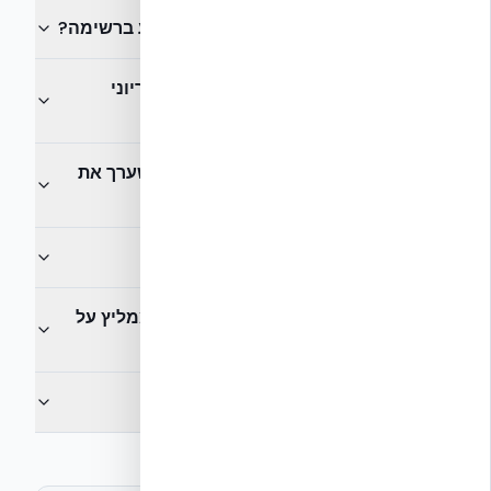
1
.
האתר גובה מהקבלן תשלום כדי להופיע ברשימה?
2
.
איפה נמצא דף "מתודולוגיה" או "קריטריוני
בחירה"?
3
.
האם מצוין שם המהנדס או האדריכל שערך את
ההמלצה?
4
.
האם הביקורות ניתנות לאימות?
5
.
האם האתר מציג מסמכי תקן כשהוא ממליץ על
מערכת בנייה?
6
.
האם הגילוי הנאות בולט וברור?