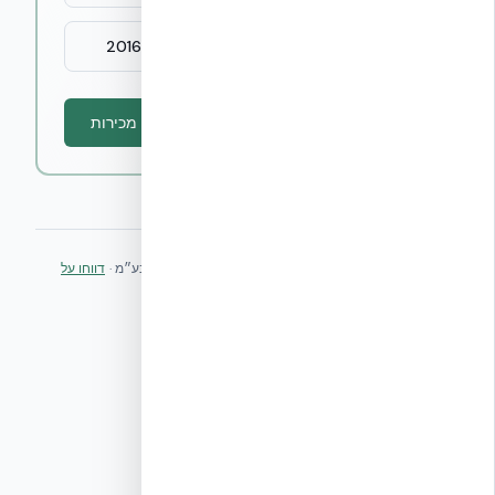
← אודות EcoBuild Systems Ltd — מאז 2016
דברו עם מהנדס אקובילד — לא עם מוקד מכירות
עודכן:
מאי 2026
· המדריך מנוהל על ידי אקובילד מערכות בע״מ ·
דווחו על
אתר מטעה