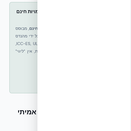
האלטרנטיבה האמיתית — חישוב כמויות חינם
וחתום
אצלנו חישוב כמויות לשלד NUDURA ICF הוא
חינם
, מבוסס
על תכניות אדריכליות שאתם שולחים, חתום על ידי מהנדס
מוסמך, ומגיע עם רשימת תקנים מאומתת (ICC-ES, UL,
ת״י 5281). אין דמי חבר, אין עמלות נסתרות, אין "ליווי"
בתשלום.
חישוב כמויות חינם — שלד NUDURA
תיק התקנים המלא
טבלת השוואה — אתר ייעוץ אמיתי
מול פלטפורמת פרסום