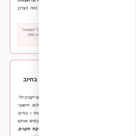
חודשיים קבועים
(מאות עד אלפי שקלים בחודש)
ועמלת
אחוז מכל מכירה
שמופנית מהאתר. בשלב הזה הצרכן
רואה "המלצה" — ולא רואה את חוזה העמלה.
איך לזהות:
אותם 3–5 ספקים חוזרים בכל מאמר, כל "השוואה"
וכל מדריך באתר. ספק שלא משלם — פשוט לא מופיע. ספק
שמפסיק לשלם — נעלם מהרשימה תוך שבוע.
שלב הסגירה — עשרות אלפי ₪
2
"חישובי כמויות" ו"ליווי בנייה" בחיוב
ישיר מהלקוח
אחרי שהלקוח "השתכנע" מההמלצה ה"אובייקטיבית",
הפלטפורמה מציעה לו שירותי המשך בתשלום: חישובי
כמויות, כתבי כמויות, ליווי בנייה, השוואת הצעות — בחיוב
של
עשרות אלפי שקלים
. החישוב נעשה על בסיס אותם
ספקים משלמים מהשלב הראשון,
ללא בדיקת תקנים,