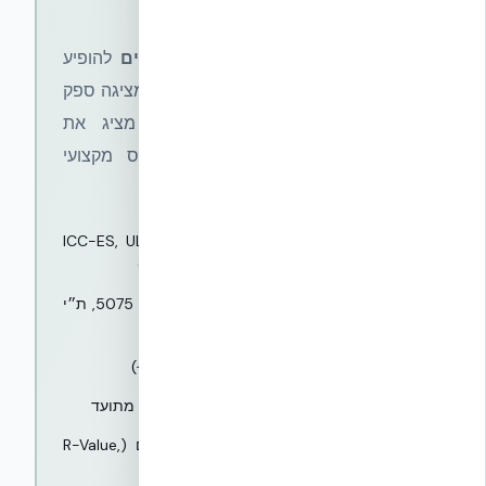
אמיתית חייבת להציג
אלו הקריטריונים האובייקטיביים ש
חייבים
להופיע
באתר ייעוץ הנדסי לבנייה. אם המלצה מציגה ספק
או מערכת בנייה — והאתר לא מציג את
הקריטריונים האלו — אין שום בסיס מקצועי
להמלצה.
1
תקנים בינלאומיים פומביים (ICC-ES, UL, CCMC,
ASTM, EUCENTRE, Miami-Dade NOA)
2
תקנים ישראליים תקפים (ת״י 5281, ת״י 5075, ת״י
931, ת״י 921, ת״י 5282)
3
ותק יצרן מוכח (10+ שנים בשוק, רצוי 30+)
4
פריסה גלובלית או היקף פרויקטים מקומי מתועד
5
ביצועי מעבדה אקרדיטטיבית מאומתים (R-Value,
STC, סייסמי, אש)