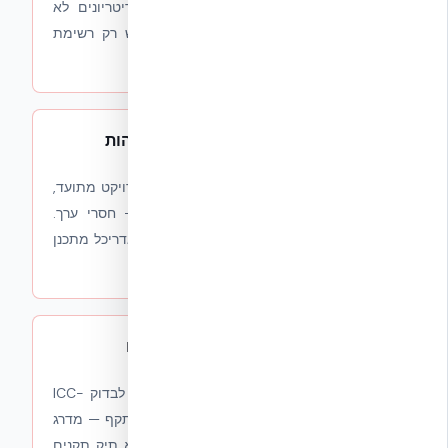
ניסיון או רישוי הוא בוחר ספקים. אם הקריטריונים לא
מופיעים בעמוד נפרד — אין קריטריונים. יש רק רשימת
משלמים.
3
.
ביקורות אמיתיות ללא אימות זהות
כוכבים, ביקורות וציטוטים שלא מקושרים לפרויקט מתועד,
לכתובת אמיתית או למספר היתר בנייה — חסרי ערך.
ביקורת אמיתית ניתנת לאימות מול עירייה, אדריכל מתכנן
או מהנדס מבצע.
4
.
ללא דרישת תקנים בינלאומיים
אתר שמדרג "מערכות בנייה מתקדמות" בלי לבדוק ICC-
ES, UL, CCMC, ASTM, EUCENTRE או ת״י תקף — מדרג
שיווק, לא הנדסה. בישראל, מערכת בנייה ללא תיק תקנים