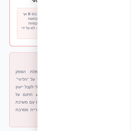
ללא אימות הנדסי וללא קריטריון איכות מקצועי
.
איך לזהות:
"חישוב כמויות" שעולה 25,000–60,000 ₪ אך
אינו חתום על ידי מהנדס בניין רשום, אינו כולל אסמכתאות
לתקנים, ולא ניתן לאמת אותו מול הספק עצמו. כתב כמויות
מקצועי חתום על ידי שמאי בנייה או מהנדס מבצע — לא על ידי
"יועץ" אנונימי.
התוצאה לצרכן
הלקוח משלם פעמיים: פעם אחת בעמלת הספק
(שמגולגלת למחיר), ופעם שנייה בחיוב הישיר על "הליווי".
סה״כ
תוספת של עד 8% מעלות הבית
— מבלי לקבל ייעוץ
הנדסי אובייקטיבי, ומבלי שאף בעל מקצוע חתום על
ההמלצות. במקרים רבים הלקוח מתחיל לבנות עם מערכת
ללא תקן ת״י תקף, ומגלה את זה רק כשהעירייה מסרבת
לתת היתר.