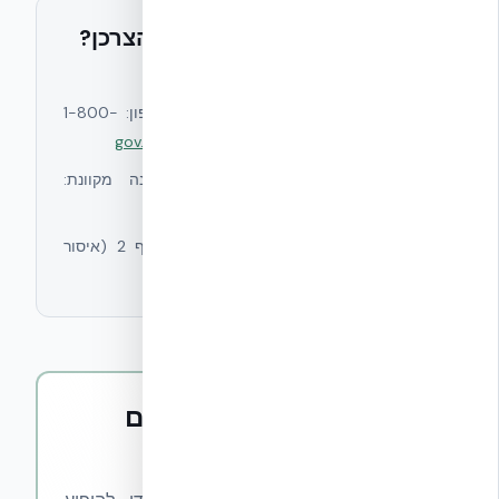
נתקלתם בהפרת חוק הגנת הצרכן?
יש למי לפנות
•
הרשות להגנת הצרכן ולסחר הוגן
— טלפון: 1-800-
300-330, אתר:
gov.il/consumer-protection
•
המועצה הישראלית לצרכנות
— תלונה מקוונת:
consumers.org.il
•
חוק הגנת הצרכן, תשמ״א-1981
— סעיף 2 (איסור
הטעיה) וסעיף 7א (איסור פרסומת סמויה).
איך אקובילד מתמודדת עם
הקריטריונים האלו