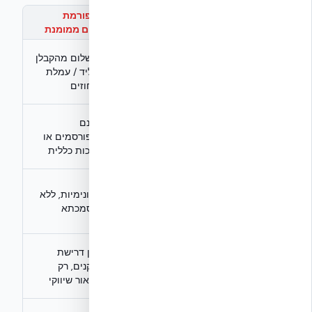
פלטפורמת
קריטריון
אתר ייעוץ אמיתי
פרסום ממומנת
אגרת רישום
תשלום מהקבלן
מודל
מקצועית או
/ ליד / עמלת
הכנסה
חינמי לחלוטין
אחוזים
פומביים,
אינם
קריטריוני
מפורטים, ניתנים
מפורסמים או
שיפוט
לאימות
איכות כללית
מאומתות מול
אנונימיות, ללא
ביקורות
פרויקט, עירייה או
אסמכתא
מהנדס
אין דרישת
דרישת
ICC-ES / UL /
תקנים, רק
תקנים
ת״י תקף — חובה
תיאור שיווקי