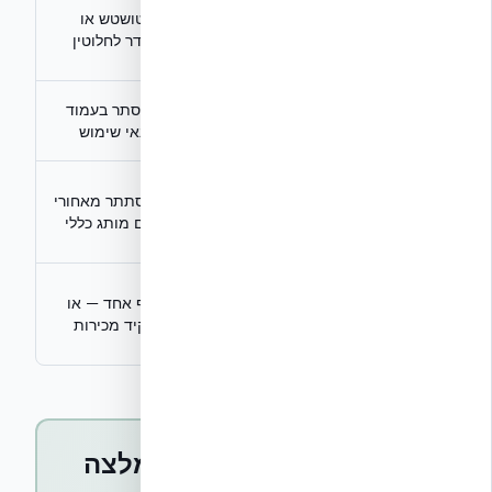
תיוג ברור של
גילוי
מטושטש או
"תוכן שיווקי" /
נאות
נעדר לחלוטין
"בחסות"
ניגוד
מוצהר ומובלט
מוסתר בעמוד
עניינים
בראש העמוד
תנאי שימוש
חתום על
אחריות
מסתתר מאחורי
המלצותיו, מציין
מקצועית
שם מותג כללי
שמות מומחים
מי בודק
מהנדס/אדריכל
אף אחד — או
את
מוסמך עם שם
פקיד מכירות
הספק?
וחתימה
10 הקריטריונים שכל המלצה