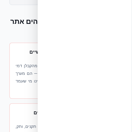
6 דגלים אדומים — איך מזהים אתר
המלצות ממומן
1
.
תשלום כניסה או דמי חבר חודשיים
אתרי "דירוג קבלנים" או "בחר ספק" הגובים מהקבלן דמי
הצטרפות, דמי ליד או עמלת אחוז מהעסקה — הם מערך
פרסום, לא מערך המלצות. הקבלן המומלץ אינו מי שעמד
בקריטריון איכות; הוא מי ששילם הכי טוב.
2
.
היעדר קריטריוני בחירה פומביים
אתר המלצות אמיתי מפרסם בדיוק לפי איזה תקנים, ותק,