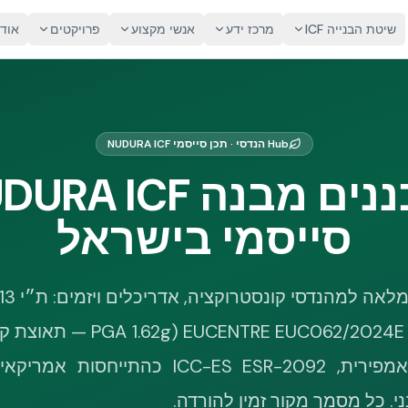
שיטת הבנייה ICF
מרכז ידע
אנשי מקצוע
פרויקטים
אוד
Hub הנדסי · תכן סייסמי NUDURA ICF
סייסמי בישראל
ני. כל מסמך מקור זמין להורדה.