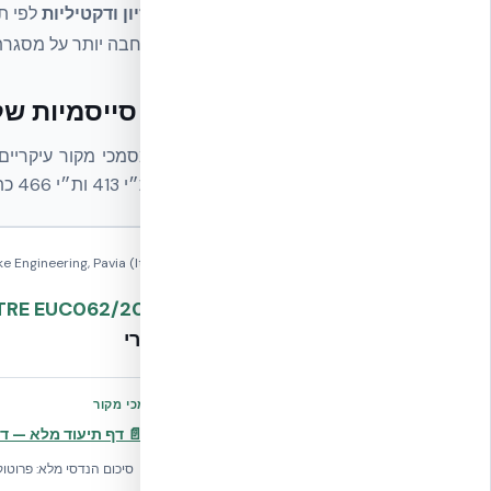
פרטי זיון ודקטיליות
לפי ת״י 466, עם תמיכה אמפירית
לקריאה רחבה יותר על מסגרת התקנים
ראיות סייסמיות של NUDURA ICF — מסמכי מ
מובילה, ת״י 413 ות״י 466 כתקני התכן הישראליים, ו-ICC-ES ESR-2092 כדוח הערכה אמריקאי תומך.
Engineering, Pavia (Italy)
TRE EUC062/2024E
מחזורי
📄 מסמכי מקור
📄 דף תיעוד מלא — דוח EUCENTRE (פרוטוקול 2/2024E
סיכום הנדסי מלא: פרוטוקול בדיקה, PGA, דקטיליות, התנהגות 