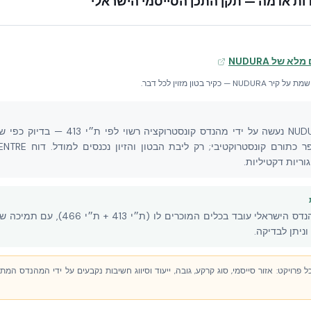
דות אדמה — תקן התכן הסייסמי הישראלי
 של NUDURA
תכן סייסמי של מבנה NUDURA נעשה על ידי מהנד
ריות דקטיליות.
אין 'דרך ICF נפרדת'. המהנדס הישראלי עובד ב
וניתן לבדיקה.
טני לכל פרויקט: אזור סייסמי, סוג קרקע, גובה, ייעוד וסיווג חשיבות נקבעים על ידי המהנדס המ