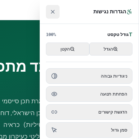
לג לתוכן הראשי
™
הגדרות נגישות
T
גודל טקסט
100
%
הגדל
הקטן
ניגודיות גבוהה
הפחתת תנועה
הדגשת קישורים
סמן גדול
מונוליטי כעיקרון מב