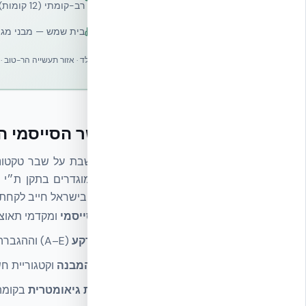
רב-קומתי (12 קומות)
בית שמש — מבני מגו
אקובילד · אזור תעשייה הר-טוב · 02-970-9705 · info@ecobuild.co.il ·
ההקשר הסייסמי הישראלי 
NUDURA בישראל חייב לקחת בחשבון:
אזור סייסמי
ומקדמי תאוצה ל
סוג קרקע
(A–E) וההגברה הנובעת ממנה.
גובה המבנה
וקטגוריית חשיבות (Factor
סדירות גיאומטרית
בקומה ובחת