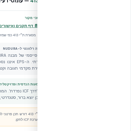
ת״י 413
—
עומסי רעי
📄 מסמכי מקור
📄 דף תקנים ואישורים מלא
מסגרת ת״י 413 כפי שמיושמת על קיר NUDURA — כקיר בטון מזוין לכל דבר.
איך זה רלוונטי ל-NUDURA
לבחירת מקדמי תגובה וקטגו
משמעות הנדסית ופרויקטלית
התכן יוצא ברור, סטנדרטי, 
ת״י 413 דורש תכן פר
מערכת ICF לתקן.