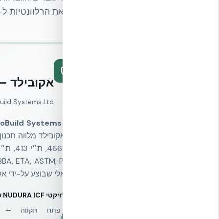
אחר כך את הרלוונטיות ל-NUDURA, ואחרי זה את המשמעות ההנדסית
אקובילד — היבו
EcoBuild Systems Ltd. · נציגה בלעדית של מערכת ICF
oBuild Systems Ltd.
של אקובילד מלווה תכנון
ישראלי שבוצע על-ידי אק
פרויקטי NUDURA ICF שבוצעו בישראל על-ידי אקובילד (מבחר)
פתח תקווה — בנ