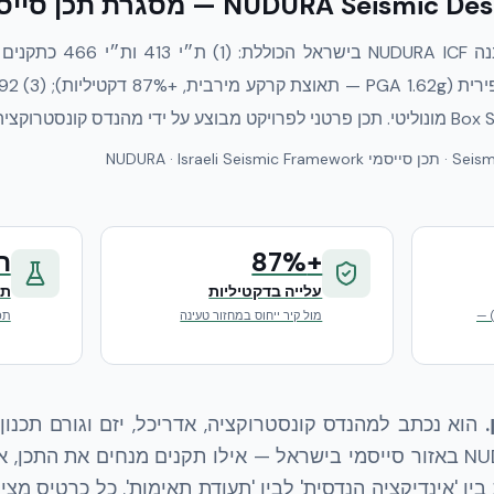
NUDURA Sei — מסגרת תכן סייסמי
NUDURA · Israeli Se
+87%
ת״
עלייה בדקטיליות
תק
וצת קרקע מירבית (PGA) —
מול קיר ייחוס במחזור טעינה
תכ
הוא נכתב למהנדס קונסטרוקציה, אדריכל, יזם וגורם תכנו
מתכננים מבנה NUDURA ICF באזור סייסמי בישראל — אילו תקנים מנחים את 
 בין 'אינדיקציה הנדסית' לבין 'תעודת תאימות'. כל כרטיס מצ