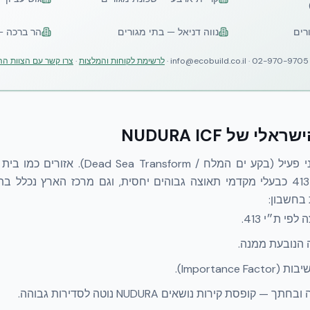
רים
נווה דניאל — בתי מגורים
הר ברכה —
לרשימת לקוחות והמלצות
·
צרו קשר עם הצוות הה
של NUDURA ICF
ישראל יושבת על שבר טקטוני פעיל (בקע ים המל
והערבה מוגדרים בתקן ת״י 413 כבעלי מקדמי תאוצה גבוהים יחסית, וגם מרכז הארץ
פי ת״י 413.
Importance ).
ך — קופסת קירות נושאים NUDURA נוטה לסדירות גבוהה.