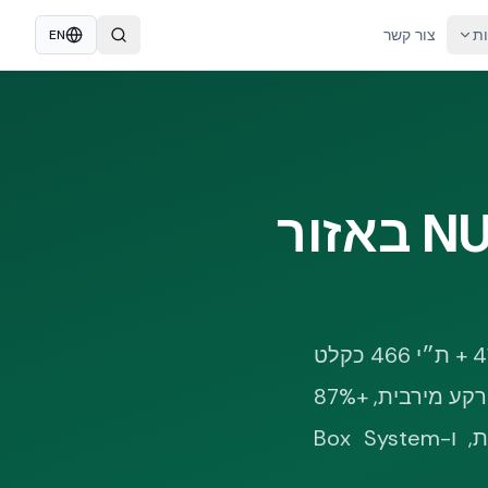
ות
צור קשר
EN
כיצד מתכננים מבנה NUDURA ICF באזור
מסגרת תכן סייסמי מלאה למהנדסי קונסטרוקציה, אדריכלים ויזמים: ת״י 413 + ת״י 466 כקלט
התכן הישראלי, דוח EUCENTRE EUC062/2024E (PGA 1.62g — תאוצת קרקע מירבית, +87%
דקטיליות) כראיה אמפירית, ICC-ES ESR-2092 כהתייחסות אמריקאית, ו-Box System