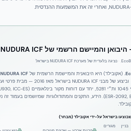
.
אן והמיישם הרשמי של NUDURA ICF בישראל
NUDURA  בישראל
Ec
(אקובילד) היא היבואנית והמיישמת הרשמית של
NUDURA ICF
ב
 וביצוע של מבני
NUDURA ICF בישראל מאז 2016 
ת״י 466, ת״י 413, ת״י 1045 ות״י 5281, 
ESR-2092, BBA, ETA, ASTM, PHPP). הידע, התקנים והמתודולוגיות שמיושמים ב
ובילד.
יין מגורים
קריית ארבע — שכונת מגורים
גוש עציון 