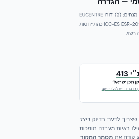
— הגדרה
חבילת קלט תכן סייסמי למבנה NUDURA ICF בישראל הכוללת: (1) ת״י 413 ות״י 466 כתקנים מנחים; (2) דוח EUCENTRE
EUC062/2024E כראיה אמפירית (PGA 1.62g — תאוצת קרקע מירבית, +87% דקטיליות); (3) ICC-ES ESR-2092 כהתייחסות
י 413
ן תכן ישראלי
ן פרטני נדרש לכל פרויקט
ן שצריך לדעת בדיוק
כיצד
התכן, אילו ראיות מעבדה תומכות
יג קודם את
מסמך המקור
,