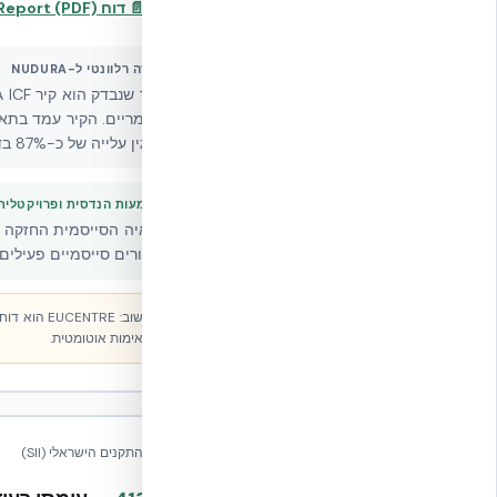
📄 דוח EUR23563 — EUCENTRE Seismic Report (PDF)
איך זה רלוונטי ל-NUDURA
והפגין עלייה של כ-87% בדקטיליות מול קיר ייחוס. קלט מעבדה ישיר לבחירת פרמטרי תכן לפי ת״י 413.
משמעות הנדסית ופרויקטלית
הראיה הסייסמית החזקה ב
באזורים סייסמיים פעילים 
תאימות אוטומטית.
מכון התקנים הישראלי (SII)