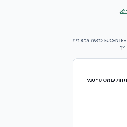
מלא
.
ארבעה מסמכי מקור עיקריים מרכיבים את שכבת הראיה הסייסמית של NUDURA בישראל: דוח EUCENTRE כראיה אמפירית
ח שולחן רעידות פאביה — קיר NUDURA ICF תחת עומס סייסמי