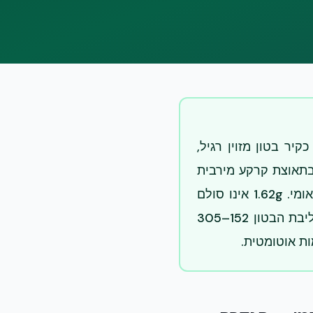
כן סייסמי של מבנה NUDURA ICF בישראל נעשה לפי ת״י 413 ות״י 466 כקיר בטון מזוין רגיל,
EUC062/2024) שתיעד עמידות בתאוצת קרקע מירבית
(PGA) של 1.62g ו-+87% דקטיליות, וב-ICC-ES ESR-2092 כקלט תכן בינלאומי. 1.62g אינו סולם
ריכטר — זו עוצמת ההתזזה שנבדקה בנקודת הקיר. ה-EPS אינו מרכיב מבני; ליבת הבטון 152–305
ות אוטומטית.