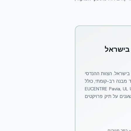
ישראל. הצוות ההנדסי
— מבית פרטי ועד מבנה רב-קומתי, כולל
יחד עם דוחות מקור בינלאומיים (EUCENTRE Pavia, UL U930, ICC-ES
עמוד זה נשענים על תיק פרויקטים
— כפר מגורים