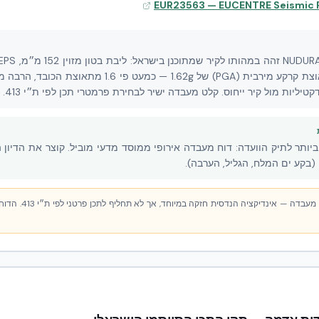
פולימריים. הקיר עמד בתאוצת קרקע מירבית (PGA) של 1.62g 
יותר לתיק הוועדה: דוח מעבדה אירופי ממוסד מדעי מוביל. קוצר את הדיון
(בקע ים המלח, הגליל, הערבה).
חשוב: EUCENTRE הוא דו