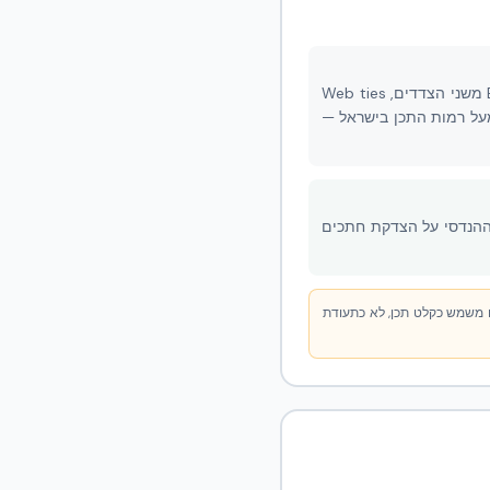
הקיר שנבדק הוא קיר NUDURA ICF זהה במהותו לקיר שמתוכנן בישראל: ליבת בטון מזוין 152 מ״מ, EPS משני הצדדים, Web ties
— כמעט פי 1.6 מתאוצת הכובד, הרבה מעל רמות התכן בישראל —
 ההנדסי על הצדקת חתכים
ח מעבדה — אינדיקציה הנדסית חזקה במיוחד, אך לא תחליף לתכן פרטני לפי ת״י 413. הדוח משמש כקלט תכן, לא כתעודת