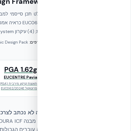
smic Design Framework
בינלאומית; (4) עיקרון Box System מונוליטי. תכן פרטני לפרויקט מבוצע על ידי מהנדס קונסטרוקציה רשוי.
מונחים נרדפים:
Seismic Design Pack · תכן סייסמי ismic Framework
PGA 1.62g
EUCENTRE Pavia
תא
פרוטוקול EUC062/2024E
הדף הזה לא נכתב לצרכן.
בו, ואיפה עוברים הגבולות