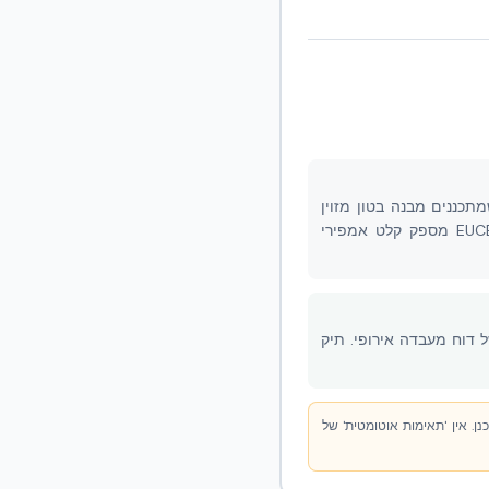
ס קונסטרוקציה רשוי לפי ת״י 413 — בדיוק כפי שמתכננים מבנה בטון מזוין
מסורתי. ה-EPS איננו נספר כתורם קונסטרוקטיבי; רק ליבת הבטון והזיון נכנסים למודל. דוח EUCENTRE מספק קלט אמפירי
כלים המוכרים לו (ת״י 413 + ת״י 466), עם תמיכה של דוח מעבדה אירופי. תיק
תכנן. אין 'תאימות אוטומטית' של