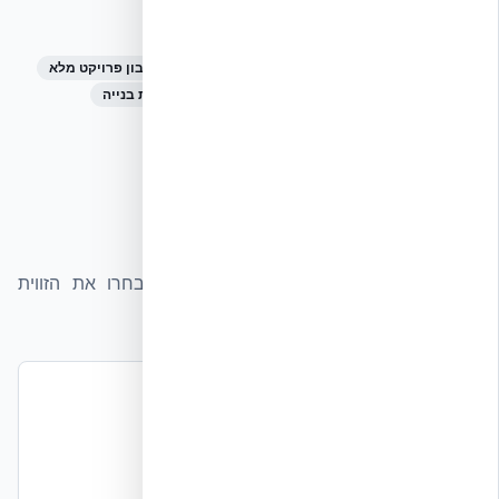
קישורים רלוונטיים
תמחור לקבלנים ויזמים
עלות לבעלי בתים
מחשבון פרויקט מלא
ROI ל-30 שנה
שיטת הבנייה ICF
השוואת שיטות בנייה
מוצרי NUDURA
המלצות לקוחות
חוקרים עלויות מזווית אחרת?
לכל קהל יעד יש מדריך עלויות ייחודי – בחרו את הזווית
הרלוונטית עבורכם
עלות לבעלי בתים
בעלי בתים פרטיים