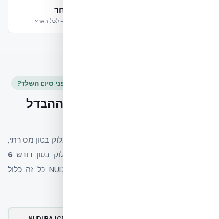
100+ שנים
מהיום למחר
אקובילד בונה לדורות הבאים
מלאי בישראל – לכל הארץ
למה NUDURA ICF נראה יקר בהתחלה – וזול לפני סיום השלד?
6 שלבי בנייה באחד – זה ההבדל
האמיתי במחיר
כשמשווים מחיר למ״ר של NUDURA ICF מול בלוק בטון מסורתי,
רואים רק את שורת השלד. אבל בפועל – בלוק בטון דורש
6
חוזים נפרדים
עם 6 קבלני משנה. ב-NUDURA כל זה כלול
במוצר אחד, בצוות אחד, בלוח זמנים אחד.
שלב הבנייה
בלוק בטון מסורתי
NUDURA ICF