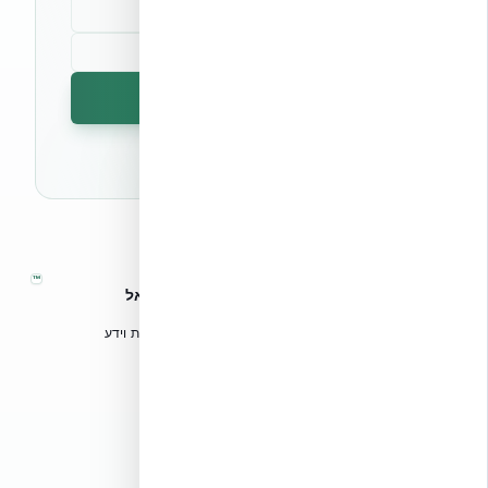
הרשמה לניוזלטר
🔒 לא נשלח ספאם. ניתן לבטל את המנוי בכל עת.
™
אקובילד – מערכות בנייה מתקדמות בישראל
טכנולוגיות בנייה מתקדמות, ספריות תכנון, הדרכה מקצועית וידע
הנדסי לאדריכלים, מהנדסים וקבלנים.
אקובילד סיסטם בע״מ
02-970-9705
info@ecobuild.co.il
שירות ארצי – כל אזורי הארץ