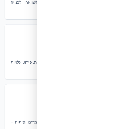
טבלת מחירים 2026 לפי גודל הבית, השוואה לבנייה
קונבנציונלית וזמן החזר השקעה
תמחור לקבלנים ויזמים
קבלנים, יזמים, מנהלי פרויקטים
מחיר מקצועי למ״ר ויחידת דיור, מבנה כתב כמויות, פירוט עלויות
לפי שלבי ביצוע
מחשבון פרויקט מלא
מהנדסים ואדריכלים
אומדן עלות כוללת – שלד, מעטפת, מערכות, גמרים ופיתוח –