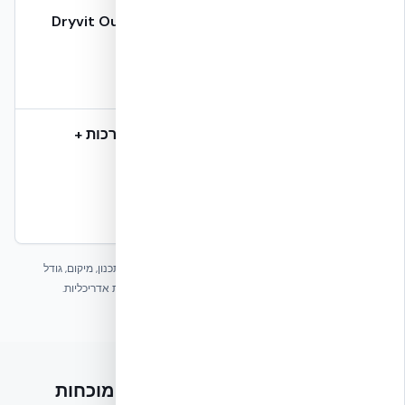
מעטפת חיצונית – Dryvit Outsulation / Genesis
₪ 280–420 / מ״ר
טיח אקרילי / EIFS על EPS
פרויקט מפתח מלא (שלד + מעטפת + מערכות +
גמרים)
₪ 8,500–11,500 / מ״ר רצפה
תלוי רמת גמרים, גודל ומיקום
* המחירים מעודכנים לרבעון ראשון 2026. תמחור סופי תלוי בתכנון, מיקום, גודל
ומורכבות הפרויקט. להצעת מחיר מדויקת – פנו אלינו עם תכניות אדריכליות.
מאחורי המחיר – עובדות הנדסיות מוכחות