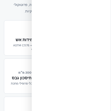
כל טענת מחיר של אקובילד נשענת על תוצאות מעבדה, פרוטוקולי
בדיקה בינ״ל ותקנים אמיתיים – לא על הבטחות שיווקיות.
UL U930
EUCENTRE Pavia
+87% דוקטיליות
4 שעות עמידות אש
בדיקה סייסמית פרוטוקול
תו תקן ASTM C578 + Dubai
Civil Defense
EUC062/2024E
US Marines FPED IV
Web Ties כל 200 מ״מ
50 lb TNT
60–70% חיסכון גבס
בדיקת פיצוץ Quantico 2003 –
הברגה ישירה, בלי פרופילי מתכת
0 קריסות
עמידות חיים
אספקה