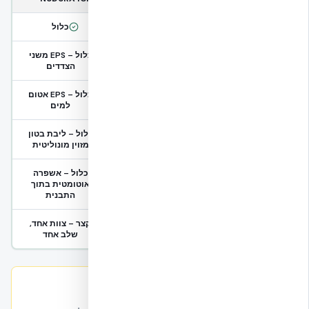
בלוק / שלד
₪ נפרד
כלול
₪ נפרד – שכבת בידוד
כלול – EPS משני
בידוד תרמי (R-24)
חיצונית
הצדדים
₪ נפרד – יריעות / טיח
כלול – EPS אטום
מעטפת איטום למים
איטום
למים
חוזק קונסטרוקטיבי +
₪ נפרד – חיזוקים,
כלול – ליבת בטון
עמידות אש 4 שעות
תוספות
מזוין מונוליטית
כלול – אשפרה
אשפרת בטון מבוקרת
₪ נפרד – זמן + עבודה
אוטומטית בתוך
התבנית
קצר – צוות אחד,
זמן עבודה בשטח
ארוך – 6 קבלני משנה
שלב אחד
המסלול ה"זול" עם בלוק בטון