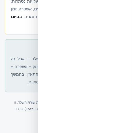
מתחילים עם מחיר בלוק נמוך, אבל מצטברות עלויות נסתרות:
שכבת בידוד נפרדת, יריעות איטום, חיזוקים מבניים, אשפרה, זמן
עבודה ממושך של 6 קבלני משנה, ועיכובים בלוח זמנים.
בסיום
השלד – העלות הכוללת לרוב גבוהה יותר.
המסלול האמיתי עם NUDURA ICF
מתחילים עם מחיר ראשוני גבוה יותר למ״ר שלד – אבל זה
המחיר המלא
: בלוק + בידוד R-24 + איטום + חוזק + אשפרה +
זמן. לפני שמסיימים את השלד, ההפרש כבר התאזן. בהמשך
מצטרף חיסכון של עד 72% באנרגיה לכל שנות הבעלות.
השוואת עלות הוגנת חייבת לכלול את
כל 6 השלבים
, לא רק את שורת השלד. זו
הסיבה שמהנדסים, יזמים ובעלי בתים שמבצעים אומדן TCO (Total Cost of
Ownership) בוחרים ב-NUDURA ICF.