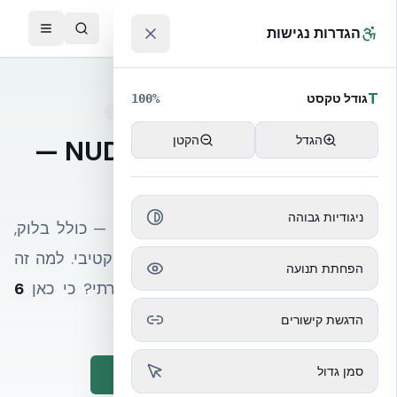
לג לתוכן הראשי
™
הגדרות נגישות
T
גודל טקסט
100
%
עודכן 2026 · מחירון רשמי אקובילד
הגדל
הקטן
מחיר למטר NUDURA ICF —
מחירון 2026
ניגודיות גבוהה
₪950 עד ₪1,750 למ״ר NUDURA ICF — כולל בלוק,
בידוד R-24, איטום למים וחוזק קונסטרוקטיבי. למה זה
הפחתת תנועה
הוגן יותר מהמחיר של בלוק בטון מסורתי? כי כאן
6
שלבי בנייה כלולים באחד
.
הדגשת קישורים
סמן גדול
קבלו הצעת מחיר מותאמת