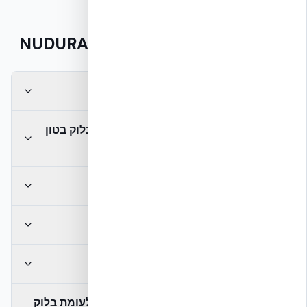
שאלות נפוצות — מחיר NUDURA ICF
כמה עולה מטר NUDURA ICF ב-2026?
האם מ״ר NUDURA ICF יקר יותר ממ״ר בלוק בטון
מסורתי?
מה כלול במחיר למ״ר NUDURA ICF?
האם המחיר משתנה לפי גודל הפרויקט?
מה לא כלול במחיר השלד?
כמה זמן לוקח לבנות שלד NUDURA ICF לעומת בלוק