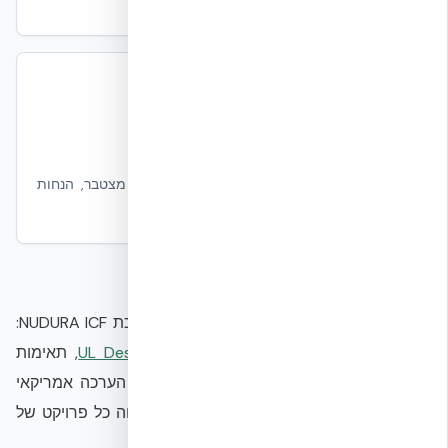
עם נתוני 2026
ערך לטווח ארוך – ROI 30 שנה
משקיעים ובעלי נכסים
ניתוח השקעה: עליית ערך נכס, חיסכון אנרגיה מצטבר, הנחות
ביטוח ועלות בעלות כוללת
לעיון מעמיק בראיות התקניות התומכות במערכת NUDURA ICF:
דירוג אש מלא של 4 שעות לפי
UL Design U930
, תאימות
סיסמית מלאה לתקן הישראלי
ת״י 413
, ודוח הערכה אמריקאי
ICC-ES ESR-2092
— מסגרת הראיות שמלווה כל פרויקט של
EcoBuild לדורות הבאים.