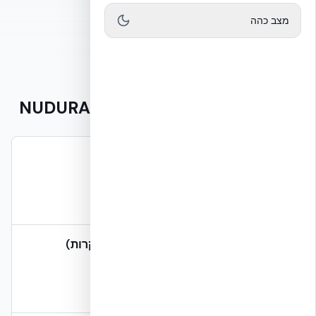
שיחת ייעוץ חינם
מצב כהה
טבלת מחירים NUDURA ICF — 2026
שלד NUDURA ICF בלבד (קירות חוץ)
₪ 950–1,250 / מ״ר קיר
כולל בלוק + בידוד R-24 + איטום
שלד NUDURA ICF מלא (חוץ + פנים + תקרות)
₪ 1,400–1,750 / מ״ר רצפה
מערכת מונוליטית מלאה