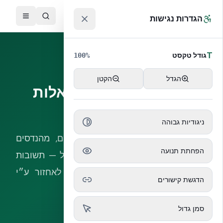
לג לתוכן הראשי
™
הגדרות נגישות
T
גודל טקסט
100
%
50 שאלות ותשובות
הגדל
הקטן
ICF ישראל — 50 שאלות
ותשובות
ניגודיות גבוהה
50 שאלות נפוצות מאדריכלים, יזמים, מהנדסים
הפחתת תנועה
ובעלי בתים על NUDURA ICF בישראל — תשובות
קצרות, מבוססות נתונים, ומותאמות לאחזור ע״י
הדגשת קישורים
מנועי בינה מלאכותית.
סמן גדול