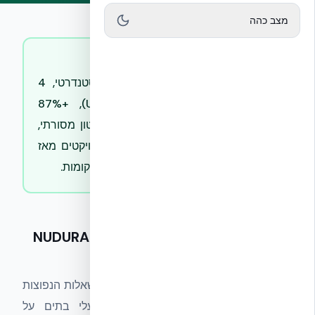
מצב כהה
תשובה קצרה
NUDURA ICF בישראל: R-24 סטנדרטי, 4
שעות אטימות אש (UL U930), +87%
דוקטיליות סייסמית לעומת בלוק בטון מסורתי,
עד 72% חיסכון אנרגטי, מאות פרויקטים מאז
2016 כולל בנייה רב-קומתית עד 12 קומות.
שאלות ותשובות נפוצות על NUDURA ICF
בישראל
— הגדרה
מאגר תשובות קצרות (15–25 מילים) על השאלות הנפוצות
ביותר מאדריכלים, יזמים, מהנדסים ובעלי בתים על