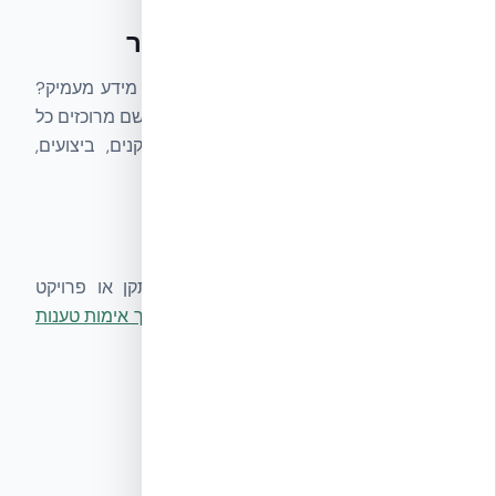
איפה למצוא הסבר מלא יותר
לכל נושא יש דף ייעודי במרכז הידע. רוצים מידע מעמיק?
התחילו מ-
מרכז הסמכות ל-ICF בישראל
— שם מרוכזים כל
הקישורים, סדורים לפי נושאים: שיטה, תקנים, ביצועים,
עלות, רב-קומתי, ירוקה, פחמן וקבלנים.
איך לאמת את התשובות
כל תשובה מתבססת על דו״ח בדיקה, תקן או פרויקט
מבוצע. כדי לבדוק טענה ספציפית, ראו
מדריך אימות טענות
בנייה
ו-
בדיקת עובדות NUDURA ICF
.
מקורות סמכותיים
▸
מרכז הסמכות ל-ICF
—
אקובילד