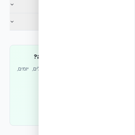
מה זה CBAM?
מה זה פחמן גלום?
לא מצאתם את התשובה?
צוות אקובילד מענה ישירות לאדריכלים, יזמים,
מהנדסים ובעלי בתים — תוך 24 שעות.
שאלה לצוות ההנדסי
מרכז הסמכות ל-ICF