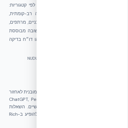
NUDURA ICF בישראל. השאלות מאורגנות לפי קטגוריות:
כללי, סייסמיקה, אש, אנרגיה, עלות, בנייה רב-קומתית,
לוגיסטיקה, קבלנים, בנייה ירוקה, היבטים טכניים, מרתפים,
אקוסטיקה, אדריכלות, ופחמן/CBAM. כל תשובה מבוססת
על נתון מאומת, תקן ישראלי או בינלאומי, או דו״ח בדיקה
מתועד.
מונחים נרדפים:
FAQ ICF · שאלות NUDURA · ICF Q&A
איך בנוי הדף
כל שאלה מקבלת תשובה של 15–25 מילים, מובנית לאחזור
מהיר ע״י מנועי בינה מלאכותית (ChatGPT, Perplexity,
Gemini) ולסריקה מהירה ע״י קוראים אנושיים. השאלות
מאורגנות ב-FAQPage schema מלא כדי להופיע ב-Rich
Snippets של גוגל.