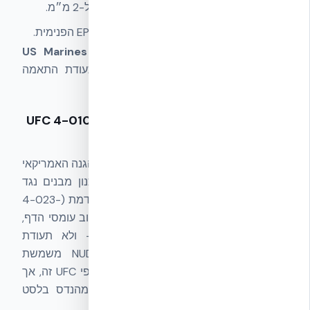
כל הסדקים בקירות החיצוניים היו מתחת ל-2 מ״מ.
אין ספלינג פנימי מסוכן בזכות שכבת ה-EPS הפנימית.
זוהי הראייה שמאחורי הניסוח "US Marines blast
test"
שמופיע בחומרי NUDURA, ולא תעודת התאמה
לצה״ל או למרחב מוגן ישראלי.
3. מסגרת תכן — UFC 4-010-01 / UFC 4-023-
03
Unified Facilities Criteria
של משרד ההגנה האמריקאי
מגדירים את הסטנדרטים המינימליים לתכנון מבנים נגד
טרור (4-010-01) ולהתנגדות לקריסה מתקדמת (4-023-
03). אלה
מסגרת תכן
— מתודולוגיה לחישוב עומסי הדף,
מרחקי standoff וקריטריונים מבניים — ולא תעודת
התאמה אוטומטית. מעטפת NUDURA ICF משמשת
בארה״ב בפרויקטים ממשלתיים שתוכננו לפי UFC זה, אך
לכל פרויקט נדרשת תכן ספציפי על-ידי מהנדס בלסט
מוסמך.