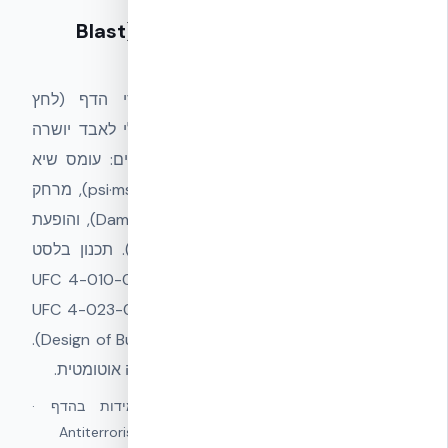
עמידות מעטפת בעומסי פיצוץ (Blast
Resistance)
— הגדרה
יכולת של מעטפת מבנה לספוג עומסי הדף (לחץ
סטטי-דינמי + דחיפה אופקית קצרה) מבלי לאבד יושרה
מבנית או לפגוע בדיירים. המדדים העיקריים: עומס שיא
(Peak Overpressure, psi), אימפולס (psi·msec), מרחק
מהמטען (Standoff), רמת נזק (Damage Level), והופעת
קריסה מתקדמת (Progressive Collapse). תכנון בלסט
מקצועי בארה״ב מבוצע במסגרת UFC 4-010-01 (DoD
Minimum Antiterrorism Standards) ו-UFC 4-023-03
(Design of Buildings to Resist Progressive Collapse).
חשוב: זוהי מסגרת תכן — לא תעודת התאמה אוטומטית.
מונחים נרדפים:
Blast Resistance · עמידות בהדף ·
Antiterrorism Design · Progressive Collapse Resistance