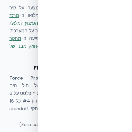
דוח בדיקה רשמי של בדיקת בלסט שבוצעה על קיר
NUDURA ICF במעבדה. דוח זה זמין במלואו ב-
מרכז
המסמכים
של אקובילד (יחד עם
דוח בדיקת הפיצוץ המלא
),
ומשמש כראייה ראשית למבדק בלסט מבוקר על המערכת.
ראייה משלימה לחוסן הליבה הסיסמי מופיעה ב-
מחקר
EUCENTRE Pavia
ועל עומסים סטטיים ב-
חוזק מבני של
.
NUDURA ICF
2. FPED IV — USMC Quantico, 2003
בדיקה שנערכה במתחם
Force Protection
Equipment Demonstration IV
של חיל הים
האמריקאי ב-Quantico, וירג׳יניה. סדרת ניסויי בלסט על 6
תיבות תגובה ICF (ליבת בטון 4,000 psi, זיון #4 כל 16
אינץ׳) עם מטעני 50 ליברות TNT במרחקי standoff
מ-40' עד 6'. ממצאים מרכזיים:
אף תיבה לא קרסה (Zero catastrophic failures).