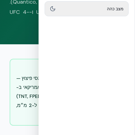
IV של חיל הים האמריקאי (Quantico, 2003).
מצב כהה
מסגרת התכן המנחה: UFC 4-010-01 ו-UFC 4-
023-03 של משרד ההגנה האמריקאי.
תשובה קצרה
מעטפת NUDURA ICF נבדקה בעומסי פיצוץ —
דוח ABC Blast ובדיקת חיל הים האמריקאי ב-
Quantico (50 ליברות TNT, FPED IV 2003)
— ללא קריסה ועם סדקים מתחת ל-2 מ״מ,
לעומת חולשת בלוק בטון מסורתי.