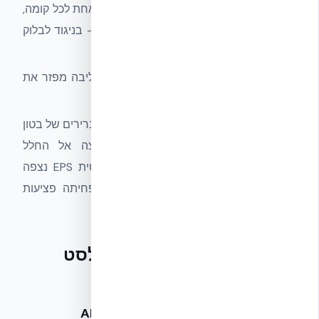
מסה רציפה:
ליבת בטון יצוקה ב-יציקה אחת לכל קומה,
ללא תפרי טיט שמהווים נקודות חולשה — בניגוד לבלוק
בטון מסורתי.
חיזוק דו-כיווני:
זיון אנכי ואופקי בתוך הליבה מפזר את
עומס ההדף לאורך כל הקיר.
EPS שמונע ספלינג:
בדפנות EPS אין שברירים של בטון
או חתיכות מתעופפות מהפנים החוצה אל החלל
המאוכלס. במחקרי בלסט וסכנה בליסטית EPS נצפה
כשכבה שמרסנת את שברי הבטון ומפחיתה פציעות
משניות.
הראיות שבידינו — דוחות בלסט
מתועדים
1. ABC Blast Test Report — NUDURA