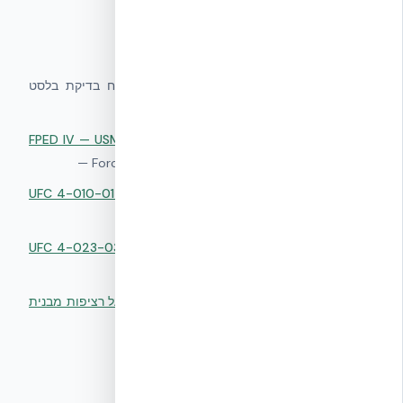
מקורות סמכותיים
▸
ABC Blast Test Report — NUDURA
—
דוח בדיקת בלסט
מעבדתית
FPED IV — USMC Quantico Blast Demonstration (2003)
▸
—
Force Protection Equipment Demonstration IV
UFC 4-010-01 — DoD Minimum Antiterrorism Standards
▸
—
US Department of Defense
UFC 4-023-03 — Design to Resist Progressive Collapse
▸
—
US Department of Defense
▸
EUCENTRE EUR23563 — דוח סיסמי משלים על רציפות מבנית
EUCENTRE Pavia
—
שאלות נפוצות