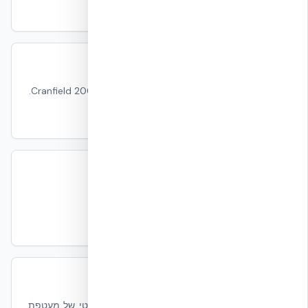
קרא עוד
עמידות בליסטית
בדיקות חדירה (AK-47) של ICF — מחקר Cranfield 2006.
קרא עוד
מרכז המסמכים
כל דוחות הבלסט והבליסטיקה להורדה.
קרא עוד
מאמרים על חוסן מבני
מקבץ מאמרים על חוסן סיסמי, בלסט ובליסטי של מעטפת