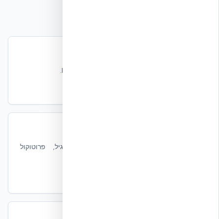
מקורות וקריאה נוספת
דוח בדיקת בלסט מלא
הדוח המקורי של ABC Blast Test ו-FPED IV.
קרא עוד
עמידות סיסמית — EUCENTRE Pavia
+87% גמישות לעומת בטון מזוין רגיל, פרוטוקול
EUC062/2024E.
קרא עוד