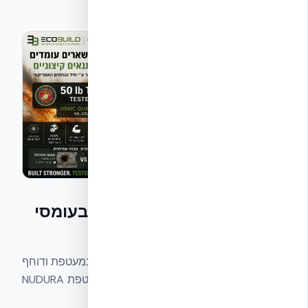
למה מעטפת ICF מתפקדת בעומסי
הדף
עומס הדף הוא גל לחץ קצר ועצמתי שמכה במעטפת ודוחף
אותה פנימה. שלוש תכונות פיזיקליות של מעטפת NUDURA
ICF פועלות כאן יחד: