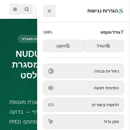
לג לתוכן הראשי
™
הגדרות נגישות
T
גודל טקסט
100
%
עמידות בפיצוץ · Blast · מסגרת UFC ובדיקות מעבדה
הגדל
הקטן
עמידות מעטפת NUDURA
ICF בעומסי פיצוץ — מסגרת
ניגודיות גבוהה
תכן UFC ובדיקות בלסט
מתועדות
הפחתת תנועה
ליבת בטון רציפה בין שתי דפנות EPS יוצרת מעטפת
הדגשת קישורים
מונוליטית שמתנהגת היטב בעומסי הדף — בדוקה
במעבדת בלסט (ABC Blast Test) ובמתחם FPED
סמן גדול