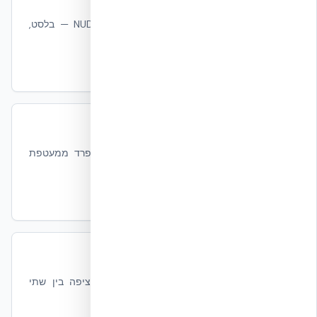
תקנים ואישורי תקנים
כל התקנים שלפיהם נבדקת מערכת NUDURA — בלסט,
סיסמי, אש, אקוסטיקה.
קרא עוד
ת״י 4570 / ממ״ד
מה נדרש ממרחב מוגן ולמה הוא רכיב נפרד ממעטפת
המבנה.
קרא עוד
מהי בנייה בשיטת ICF
הסבר מעטפת NUDURA — ליבת בטון רציפה בין שתי
דפנות EPS.