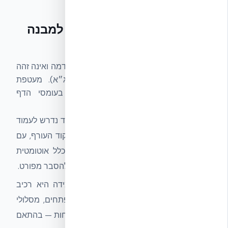
מה זה אומר בפועל לבית או למבנה
בישראל
עמידות בלסט אינה זהה לעמידות ברעידת אדמה ואינה זהה
לדרישות מרחב מוגן (ת״י 4570 / הג״א). מעטפת
NUDURA ICF מתועדת כעמידה היטב בעומסי הדף
בבדיקות מעבדה ובניסויי שדה, אך:
אינה מהווה תחליף למרחב מוגן.
ממ״ד נדרש לעמוד
בתקן ישראלי ספציפי שמנוהל על-ידי פיקוד העורף, עם
דלת ת״י 4570 וחלון פיצוצים — לא נכלל אוטומטית
במעטפת ICF. ראו
תו תקן 5075 וממ״ד
להסבר מפורט.
אין "בית חסין פיצוצים".
מעטפת עמידה היא רכיב
אחד מתוך תכנון בטיחות כולל שכולל פתחים, מסלולי
מילוט, אוורור ומיקום שלגישות לחללי בטיחות — בהתאם