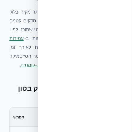
ל-
מסגרת ההערכה ההנדסית
של אקובילד.
היתרון המעשי:
ביצועי בלסט טובים יותר מקיר בלוק
בטון מסורתי — פחות שברירים פנימה, סדקים קטנים
יותר, רציפות מבנית גבוהה — לכל גג מבני שתוכנן לפיו.
ראיות נוספות לעמידות חודרת מופיעות ב-
עמידות
בליסטית (Cranfield 2006)
, ולעמידות לאורך זמן
ב-
מבנים ל־100+ שנים
. מבחינת קלאסטר הסייסמיקה
הרחב — ראו
Hub הסייסמיקה
ו-
בנייה רב-קומתית
.
מעטפת בעומסי הדף — בלוק בטון
מסורתי מול NUDURA ICF
בלוק בטון
מדד
NUDURA ICF
הפרש
מסורתי