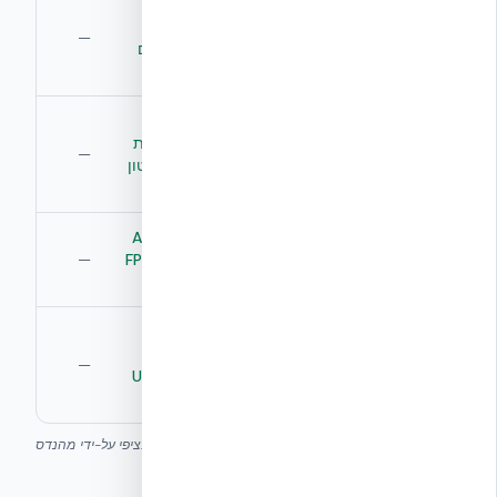
תפרי טיט בין
רציפות
בלוקים —
יציקה רציפה לכל
—
הליבה
נקודות
קומה, ללא תפרים
חולשה
שברי בטון
ספלינג
פנימה —
שכבת EPS פנימית
—
פנימי
סכנה
מרסנת שברירי בטון
לדיירים
בדיקת
אין דוח
ABC Blast Test +
בלסט
מעבדה תקני
FPED IV Quantico
—
מתועדת
למערכת
(50 lb TNT)
ת״י 466 /
ניתן לתכנון לפי
מסגרת
940 ללא
מסגרת UFC 4-
—
תכן
הנחיות
010-01 ו-UFC 4-
בלסט
023-03
השוואה איכותית בלבד — לכל פרויקט נדרש תכן בלסט ספציפי על-ידי מהנדס
מוסמך.