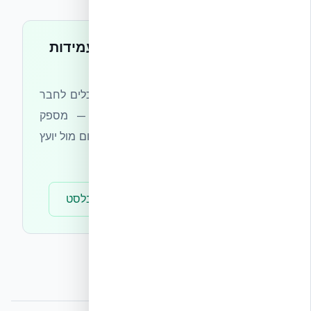
מתכננים מבנה עם דרישות עמידות
בעומסי הדף?
צוות אקובילד מסייע למהנדסים ולאדריכלים לחבר
את המעטפת לתכנון בלסט מקצועי — מספק
מסמכי בדיקה רלוונטיים, פרטי קצה ותיאום מול יועץ
בלסט מוסמך.
ייעוץ הנדסי
להורדת דוחות בלסט