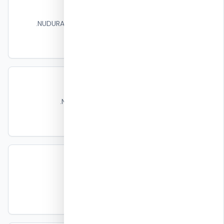
דוח בדיקת בלסט מלא
הדוח המקורי של בדיקות הבלסט על מערכת NUDURA.
קרא עוד
תקנים ואישורי תקנים
כל התקנים שלפיהם נבדקת מערכת NUDURA.
קרא עוד
ת״י 4570 / ממ״ד
מה נדרש ממרחב מוגן בישראל.
קרא עוד