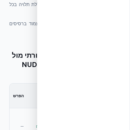
סטנדרטיים אינם בליסטיים. ההגנה הכוללת תלויה בכל
המעטפת — לא רק בקיר.
אינה תחליף לממ״ד.
ממ״ד מוגדר לעמוד ברסיסים
ובהדף — לא בירי ישיר רב-פעמי.
ירי AK-47 — בלוק בטון מסורתי מול
NUDURA ICF (Cranfield 2007,
STANAG 4569)
NUDURA
בלוק בטון
מדד
ICF (30
הפרש
מסורתי
MPa)
לא תועד
18 יריות
תחמושת
באופן שיטתי;
רצופות —
7.62×39 Ball,
בטון בלוק
ללא חדירה
—
טווח 10m —