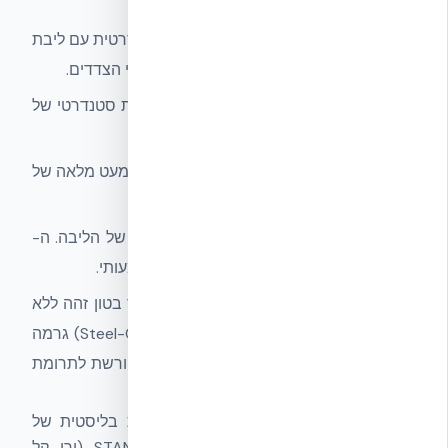
שקורא את הדוח:
הרכב הקיר:
מעטפת NUDURA ICF סטנדרטית עם ליבת
בטון מזוין בעוצמה של 30 MPa, EPS משני הצדדים.
תחמושת:
7.62×39mm Ball (כדור עופרת סטנדרטי של
AK-47).
מטווח:
10 מטרים — טווח סגור, אנרגיה כמעט מלאה של
הקליע.
תוצאה:
18 יריות רצופות —
ללא חדירה
של הליבה. ה-
EPS הפנימי לא הראה סימני ספלינג משמעותי.
בקרה — קיר ללא EPS:
כאשר נבחן קיר בטון זהה ללא
שכבות EPS, תחמושת ליבת פלדה (Steel-Core) גרמה
לכשל תוך פחות מ-5 פגיעות — עדות מפורשת לתרומת
ה-EPS בפיזור אנרגיה ובמניעת ספלינג.
המחקר הוא ראייה
אינדיקטיבית
לעמידות בליסטית של
מעטפת ICF ברמת STANAG 4569 Level 1 (ירי קל