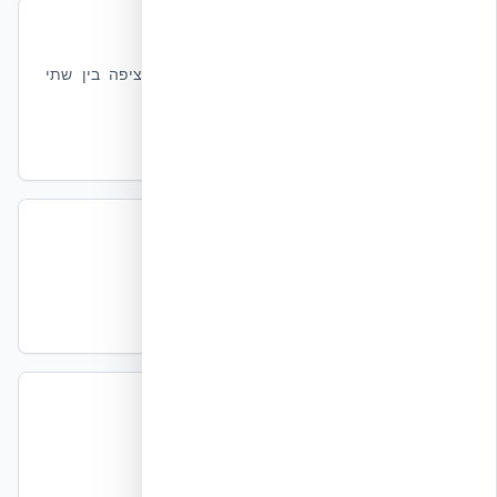
מהי בנייה בשיטת ICF
הסבר מעטפת NUDURA — ליבת בטון רציפה בין שתי
דפנות EPS.
קרא עוד
עמידות סיסמית — EUCENTRE
+87% גמישות לעומת בטון מזוין רגיל.
קרא עוד
מרכז המסמכים
כל הדוחות הטכניים להורדה.
קרא עוד