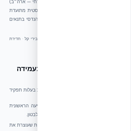
בדיקת Cranfield 2007), UL 752 (ציוד אזרחי — ארה״ב)
ו-NIJ Standard-0108. חשוב: עמידות בליסטית מתועדת
אינה זהה ל'בית חסין כדורים' — היא מדד הנדסי בתנאים
מבוקרים.
מונחים נרדפים:
Ballistic Resistance · עמידות בירי קל · חדירת
קליעים · Anti-Spalling · STANAG 4569
למה מעטפת ICF מתועדת כעמידה
לירי קל
מעטפת NUDURA ICF משלבת שלוש שכבות בעלות תפקיד
מובחן בבליסטיקה:
EPS חיצוני:
בולם חלק מאנרגיית הפגיעה הראשונית
ומפזר את כוח הקליעה לפני שהיא מגיעה לבטון.
ליבת בטון מזוין רציפה:
השכבה המרכזית שעוצרת את