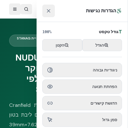
לג לתוכן הראשי
™
הגדרות נגישות
T
גודל טקסט
100
%
עמידות בליסטית · Cranfield 2007 · מתודולוגיית STANAG
4569
הגדל
הקטן
עמידות מעטפת NUDURA
ICF בירי קל — מחקר
ניגודיות גבוהה
Cranfield 2007 לפי
STANAG 4569
הפחתת תנועה
הדגשת קישורים
מחקר בליסטי שפורסם באוניברסיטת Cranfield
(בריטניה, 2007) הראה שקיר ICF עם ליבת בטון
סמן גדול
30 MPa ספג 18 יריות רצופות של 7.62×39mm