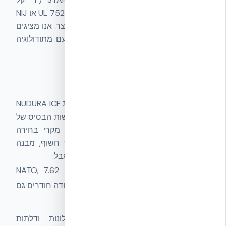
7.62×39 Ball) — לא תעודת התאמה לתקני UL 752 או NIJ
לקיר ספציפי, ולא סיווג רשמי של נאט״ו למוצר. אנו מציגים
אותה כפי שהיא: בדיקת מעבדה אקדמית עם מתודולוגיה
מתועדת של STANAG 4569.
מה זה אומר בפועל
עבור בית מגורים סטנדרטי בישראל, מעטפת NUDURA ICF
מציעה רמת עמידות בליסטית שמעבר לדרישות הבסיס של
תקני בנייה אזרחיים סטנדרטיים. במספר מקרי בחירה
ארכיטקטונית — בית בקו עוין, וילה באזור חשוף, מבנה
ביטחוני — היא מספקת רובד הגנה משלים. אבל:
אינה ערובה.
חימוש חזק יותר (5.56 NATO, 7.62
NATO, .50 BMG) או ירי מסיבי באותה נקודה חודרים גם
קירות בליסטיים תקניים.
פתחים הם החוליה החלשה.
חלונות ודלתות