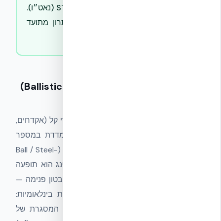
בוצעה במתודולוגיית STANAG 4569 (נאט״ו).
ה-EPS הפנימי מנע ספלינג — יתרון מתועד
לעומת בלוק בטון מסורתי.
עמידות בליסטית (Ballistic Resistance)
— הגדרה
יכולת של מעטפת לעצור או להאט פגיעות ירי קל (אקדחים,
רובי סער) מבלי לאפשר חדירה מלאה. נמדדת במספר
פגיעות עד חדירה, סוג קליבר, סוג תחמושת (Ball / Steel-
Core / AP), מרחק ומהירות הפגיעה. ספלינג הוא תופעה
שבה הפגיעה מבחוץ גורמת לשבירת חלקי בטון פנימה —
תופעה מסוכנת לדיירים. מסגרות התייחסות בינלאומיות:
STANAG 4569 (נאט״ו — חימוש קרקעי, המסגרת של