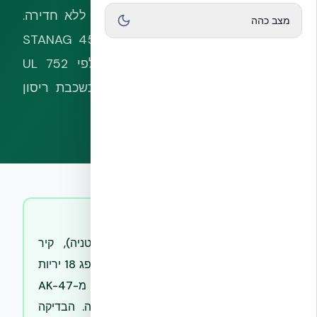
Ball מ-AK-47 במטווח 10 מטרים — ללא חדירה.
מצב כהה
הבדיקה בוצעה במתודולוגיה של STANAG 4569
(תקן נאט״ו לחימוש קרקעי), ולא לפי UL 752
האמריקאי. שכבת ה-EPS מתפקדת כשכבת ריסון
שמונעת ספלינג פנימי מסוכן לדיירים.
תשובה קצרה
במחקר Cranfield 2007 (בריטניה), קיר
NUDURA ICF עם בטון 30 MPa ספג 18 יריות
רצופות של 7.62×39mm Ball מ-AK-47
במטווח 10 מטרים — ללא חדירה. הבדיקה