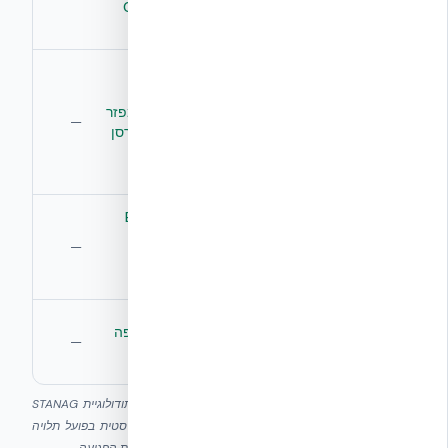
בלבד רגיש
(Cranfield
עד חדירה
לתפרי טיט
2007)
תחמושת
כשל תוך
ליבת פלדה
EPS משני
פחות מ-5
(Steel-
הצדדים מפזר
פגיעות (בטון
—
Core) —
אנרגיה ומרסן
זהה, ללא
בקרה ללא
ספלינג
EPS)
EPS
שכבת EPS
שברירי בטון
פנימית
ספלינג פנימי
פנימה —
—
מרסנת —
סכנה לדיירים
מתועד
תפרי טיט —
יציקה רציפה
רציפות הליבה
נקודות חולשה
—
לכל קומה
מוכרות
השוואה לפי תוצאות מחקר Cranfield 2007 שבוצע במתודולוגיית STANAG
4569 (נאט״ו — חימוש קרקעי), לא UL 752. עמידות בליסטית בפועל תלויה