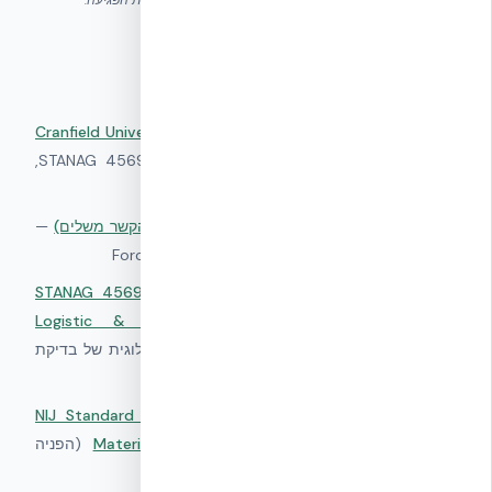
בעובי הליבה, חוזק הבטון, סוג התחמושת, מרחק הירי ומהירות הפגיעה.
מקורות סמכותיים
Cranfield University Ballistic Study — ICF (2007, PDF)
—
▸
Cranfield University (UK) — מתודולוגיית STANAG 4569,
מאוחסן אצל EcoBuild
▸
FPED IV — USMC Quantico Blast Demo (הקשר משלים)
—
Force Protection Equipment Demonstration IV
STANAG 4569 — Protection Levels for Occupants of
▸
Logistic & Light Armoured Vehicles
—
NATO
Standardization Office — המסגרת המתודולוגית של בדיקת
Cranfield 2007
NIJ Standard 0108.01 — Ballistic Resistant Protective
▸
—
Materials
US National Institute of Justice (הפניה
משלימה — לא המסגרת של Cranfield)