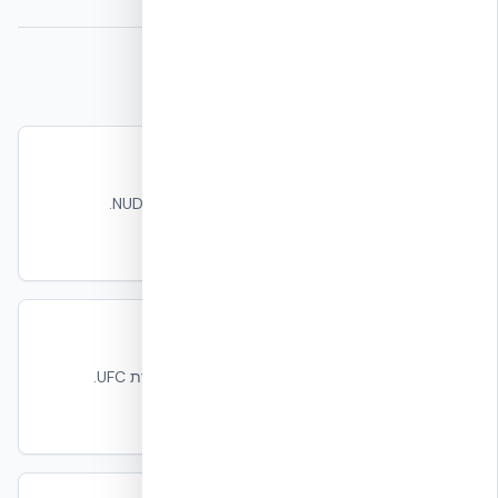
מקורות וקריאה נוספת
חוזק וחוסן מבני
חוזק בטון, חיזוק וחוסן מבני של מעטפת NUDURA.
קרא עוד
עמידות בעומסי הדף (בלסט)
ABC Blast Test, FPED IV Quantico, ומסגרת UFC.
קרא עוד