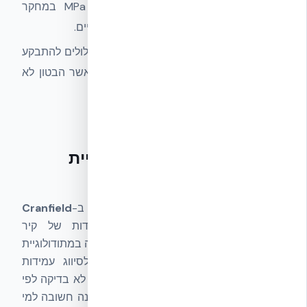
הקליע. עובי וסיווג חוזק הבטון (30 MPa במחקר
Cranfield 2007) הם הפרמטרים הקריטיים.
EPS פנימי:
בולם וריסן שברירי בטון שעלולים להתבקע
פנימה (ספלינג) ולפצוע דיירים — גם כאשר הבטון לא
נחדר.
הראייה המרכזית — מחקר
Cranfield 2007 (מתודולוגיית
STANAG 4569)
מחקר בליסטי שפורסם ב-
Cranfield
University
(בריטניה, 2007) בחן עמידות של קיר
NUDURA ICF מול ירי AK-47. הבדיקה בוצעה במתודולוגיית
STANAG 4569
— התקן של נאט״ו לסיווג עמידות
בליסטית של חימוש קרקעי (Levels 1–6). זו לא בדיקה לפי
UL 752 (תקן ציוד אזרחי אמריקאי) — הבחנה חשובה למי