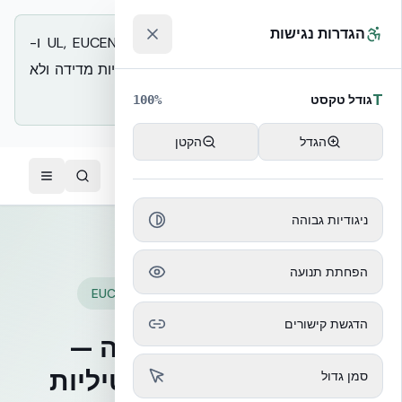
הגדרות נגישות
NUDURA ICF R-24 מגובה בבדיקות UL, EUCENTRE ו-
ASTM; מול בלוק בטון מסורתי זו שכבת ראיות מדידה ולא
הצהרה.
T
גודל טקסט
100
%
הגדל
הקטן
לג לתוכן הראשי
™
ניגודיות גבוהה
הפחתת תנועה
EUCENTRE Pavia · פרוטוקול EUC062/2024E
הדגשת קישורים
שקילות סייסמית מלאה —
ושיפור של 87% בדוקטיליות
סמן גדול