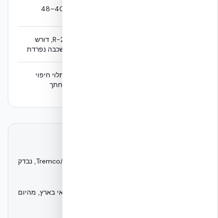
בידוד
40–48
50+
אקוסטי STC
R-2, דורש
בידוד תרמי
R-24 מובנה
שכבה נפרדת
4 שעות (ליבה 153
תלוי חיפוי
עמידות אש
מ״מ)
וחתך
סמכות וסטנדרטים
NUDURA – תוצרת Tremco/RPM Building Solutions, נבדק
עצמאית במכון EUCENTRE Pavia.
EcoBuild Systems Ltd – נציגות ישראל, מלאי בארץ, מהיום
למחר לכל הארץ.