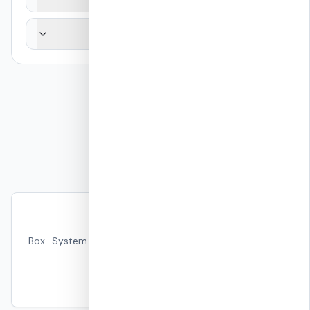
איך אפשר לעיין בדוח המלא?
מקורות וקריאה נוספת
בנייה עמידה לרעידות אדמה
Hub הסייסמיקה — הסבר מהנדסי על Box System
מונוליטי ועמידות 8.0+ (PGA 1.62g).
קרא עוד