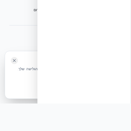
הפורום הישראלי לבנייה מתקדמת ועתיד הבנייה
מגילת הפורום
הישיבה המכוננת
BuildJob – לוח דרושים לענף הבנייה
⭐ נהנית מהשירות שלנו? נשמח לריוויו בגוגל!
השאירו לנו ביקורת ⭐
🍪 האתר משתמש בעוגיות
אקובילד ישראל | אקובילד סיסטם בע״מ – האתר הרשמי
שלחו הודעה
אנחנו משתמשים בעוגיות כדי לשפר את חווית הגלישה שלך.
בונים בית בכל הארץ בשיטת NUDURA ICF – האתר הרשמי של אקובילד,
מדיניות עוגיות
היבואנית הבלעדית בישראל
אשר הכל
הכרחיות בלבד
© 2026 אקובילד. כל הזכויות שמורות.