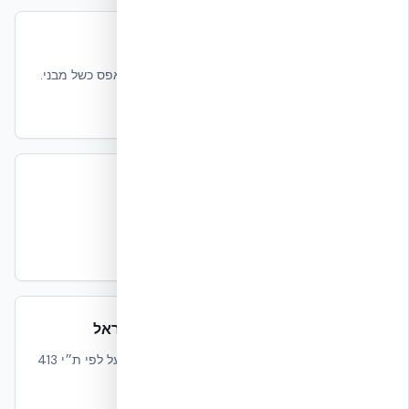
עמידות בפיצוץ – FPED Quantico
בדיקת הנחתים האמריקאי: 50 פאונד TNT, אפס כשל מבני.
קרא עוד
בדיקת פיצוץ – דוח טכני
סיכום הראיות מבדיקות הפיצוץ החיצוניות.
קרא עוד
מדריך תכן סייסמי NUDURA ICF בישראל
כיצד הופכים את EUCENTRE לקלט תכן בפועל לפי ת״י 413
+ ת״י 466 + ICC-ES ESR-2092.