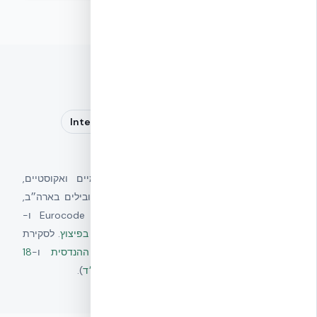
אישורים בינלאומיים מובילים
Intertek
BBA
CSTB
ETA
ICC-ES
UFC
Eurocode 8
Eurocode 2
עמידות מבנית, עמידות באש, ביצועים תרמיים ואקוסטיים,
ועמידות סייסמית — מאושרים על ידי גופים מובילים בארה״ב,
אירופה, צרפת ובריטניה. עומד בדרישות Eurocode 2 ו-
Eurocode 8, ובמסגרת התכן של
UFC לעמידות בפיצוץ
. לסקירת
התקינה הישראלית ראו
מסגרת ההערכה ההנדסית
ו-
18
הקריטריונים
(כולל התאמה ל-
תו תקן 5075 וממ״ד
).