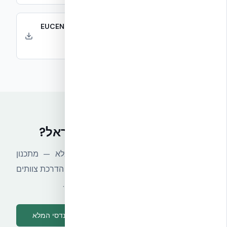
EUCENTRE/TREMCO Report – Part 3 (pp.
211–315)
ניתוח וסיכום
מתכננים פרויקט בנייה בישראל?
צוות ההנדסה של אקובילד מספק ליווי מלא — מתכנון
קונסטרוקטיבי לפי ת״י 466 ו-ת״י 413, דרך הדרכת צוותים
באתר, ועד תמיכה טכנית שוטפת לכל פרויקט.
תכן סייסמי בישראל — המדריך ההנדסי המלא