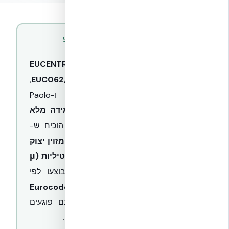
תשובה מאומתת · EUCENTRE Pavia · פרוטוקול
EUC062/2024E
מחקר השוואתי שנערך במעבדות
EUCENTRE
פאביה, איטליה
(פרוטוקול
EUC062/2024E
,
החוקרים Carlo Filippo Manzini ו-Paolo
Morandi) על
11 דגמי קירות בקנה מידה מלא
(גובה 3.2 מ׳, ליבת בטון 203 מ״מ) הוכיח ש-
NUDURA ICF שווה ערך מבנית לבטון מזוין יצוק
קונבנציונלי
, עם
שיפור של 87% בדוקטיליות (μ
= 15–19 לעומת 8–12)
. הבדיקות בוצעו לפי
ASTM E2126-19
ועומדות בדרישות
Eurocode
8
. מחברי הפולימר של התבניות אינם פוגעים
בליבת הבטון ואינם יוצרים נקודות תורפה.