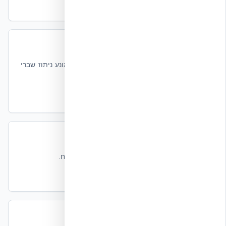
קרא עוד
עמידות בליסטית – Cranfield 2006
13 כדורי עופרת / 18 כדורי פלדה — EPS מונע ניתוז שברי
בטון.
קרא עוד
חוזק מבני של NUDURA ICF
ניתוח דקטיליות, עומסים סייסמיים ועומסי רוח.
קרא עוד
מבנים ל־100+ שנים