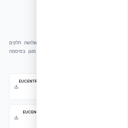
מסמכי מחקר מלאים
הורידו את הדוח המקורי
דוח EUCENTRE/TREMCO המלא חולק לשלושה חלקים
בשל גודלו. תיק המוצר ההנדסי המסכם מוגן בסיסמה
ונשלח אישית — צרו קשר לקבלת גישה.
EUCENTRE/TREMCO Report – Part 1 (pp. 1–
105)
מבוא, מתודולוגיה
EUCENTRE/TREMCO Report – Part 2 (pp.
106–210)
תוצאות בדיקות