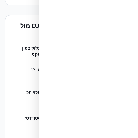
ממצאי EUCENTRE – NUDURA ICF מול
בלוק בטון תקני
NUDURA ICF
בלוק בטון
פרמטר
(מוכח EUCENTRE)
תקני
דוקטיליות
8–12
15–19
(μ)
יכולת נשיאת
שקילות מלאה
תלוי תכן
עומסים
לבטון מזוין יצוק
נזק לאחר
רעידת
מופחת משמעותית
סטנדרטי
אדמה