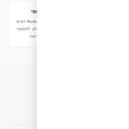
תפקוד משופר לאחר אירוע סייסמי
לאחר הסרת לוחות ה-EPS, קירות Nudura הציגו
נזק מצטבר מופחת — יתרון מובהק לתפקוד
והמשך שימוש במבנה לאחר רעידת אדמה.
סיכום השוואתי
Nudura ICF מול בטון מזוין
קונבנציונלי