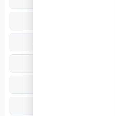
EUC062/2024E (ASTM E2126-19)
שיפור דוקטיליות
+87% (μ=15–19 vs 8–12)
דגמים שנבדקו
11 דגמים בקנה מידה מלא, גובה 3.2 מ׳
ליבת בטון
203 מ״מ מזוין
בידוד מובנה
R-24 רציף משני צדדים
עמידה בתקן
Eurocode 8 מלא · ת״י 413