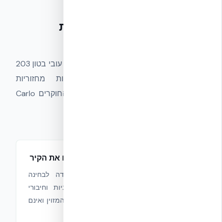
ממצאי המחקר
ארבע שאלות. ארבע תשובות
חד-משמעיות.
11 דגמי קירות בקנה מידה מלא (גובה 3.2 מ׳, עובי בטון 203
מ״מ) נבדקו בבדיקות פסאודו-סטטיות מחזוריות
ומונוטוניות לפי ASTM E2126-19, על ידי החוקרים Carlo
Filippo Manzini ו-Paolo Morandi.
מחברי הפולימר אינם מחלישים את הקיר
השאלה ההנדסית המרכזית שעמדה לבחינה
קיבלה תשובה חד-משמעית: התבניות וחיבורי
הפולימר אינם פוגעים בליבת הבטון המזוין ואינם
יוצרים נקודות תורפה.