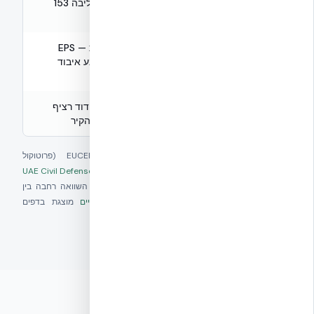
תלוי חיפוי
4 שעות (ליבה 153
עמידות אש
וחתך
מ״מ)
אוטומטית — EPS
אשפרת
דורשת טיפול
אוטם ומונע איבוד
בטון
ייעודי
לחות
גשרים
אפס — בידוד רציף
קיימים
תרמיים
משני צדי הקיר
* נתוני ההשוואה מבוססים על מחקר EUCENTRE (פרוטוקול
EUC062/2024E), בדיקות
עמידות אש
(כולל אישור
UAE Civil Defense / UL
U930
), ומדידות
ביצועים אקוסטיים
ו-
תרמיים
מאושרות. השוואה רחבה בין
NUDURA ל-
בלוקים קלים (AAC)
ול-
אלמנטים טרומיים
מוצגת בדפים
הייעודיים.