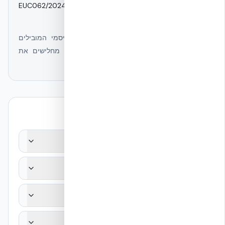
תקנים ואישורים:
EUC062/2024E · ASTM E2126-19 ·
Eurocode 8 · ת״י 413 · ICC-ES
מכון EUCENTRE הוא ממוסדות המחקר הסייסמי המובילים
באירופה. הדוח אישר שמחברי הפולימר אינם מחלישים את
הקיר.
שאלות נפוצות
מהו פרוטוקול EUC062/2024E?
מה הוכיח מחקר EUCENTRE?
האם הדוח רלוונטי לישראל?
מה זה דוקטיליות (μ)?