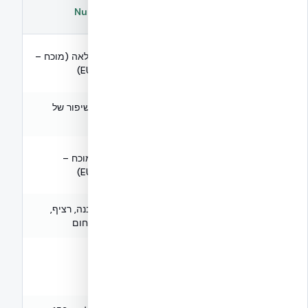
בטון מזוין
פרמטר
Nudura ICF
קונבנציונלי
יכולת
שקילות מלאה (מוכח –
נשיאת
בסיס השוואה
EUCENTRE)
עומסים
דוקטיליות
15–19 — שיפור של
8–12
87%
(μ)
נזק לאחר
מופחת (מוכח –
רעידת
סטנדרטי
EUCENTRE)
אדמה
ללא — דורש
R-24 מובנה, רציף,
בידוד תרמי
שכבה נפרדת
ללא גשרי חום
בידוד
40–48
אקוסטי
50+
(בלוקים)
STC