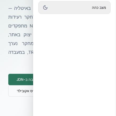
מצב כהה
מחקר השוואתי במעבדות EUCENTRE באיטליה —
אחת המעבדות המובילות באירופה לחקר רעידות
אדמה — הוכיח כי קירות Nudura ICF מתפקדים
מבנית בשקילות מלאה לבטון מזוין יצוק באתר,
ובחלק מהפרמטרים טוב יותר. המחקר נערך
לבקשת אקובילד עבור TREMCO CPG, במעבדה
שנבחרה על ידי הטכניון.
קראו את הכתבה ב-JDN
דברו עם מהנדס אקובילד