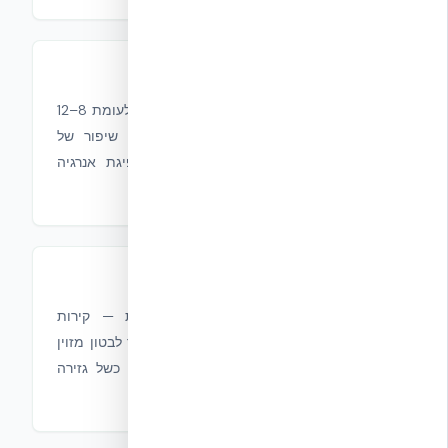
דוקטיליות גבוהה משמעותית
ערכי דוקטיליות שנמדדו: μ = 15–19 לעומת 8–12
בקירות בטון מזוין קונבנציונליים — שיפור של
87%. משמעות הנדסית: יכולת ספיגת אנרגיה
גבוהה ברעידות אדמה.
שקילות מבנית מלאה
ביכולת נשיאה, קשיחות ודוקטיליות — קירות
Nudura ICF הוכיחו תפקוד שווה ערך לבטון מזוין
יצוק באתר בתבנית רגילה, במנגנוני כשל גזירה
וכפיפה כאחד.