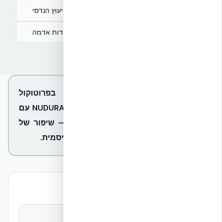
בקשו ייעוץ הנדסי
בנייה עמידה לרעידות אדמה
מחקר EUCENTRE Pavia בפרוטוקול
EUC062/2024E הוכיח שקירות NUDURA ICF עם
R-24 משיגים דוקטיליות μ=15–19 — שיפור של
87% מעל בלוק בטון תקני בעמידה סייסמית.
עוגני נתונים
פרוטוקול מחקר