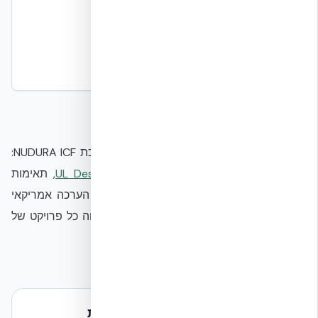
תהליך הבנייה ב-NUDURA ICF
תכנון, יציקה, אשפרה והשלמה.
קרא עוד
לעיון מעמיק בראיות התקניות התומכות במערכת NUDURA ICF:
דירוג אש מלא של 4 שעות לפי
UL Design U930
, תאימות
סיסמית מלאה לתקן הישראלי
ת״י 413
, ודוח הערכה אמריקאי
ICC-ES ESR-2092
— מסגרת הראיות שמלווה כל פרויקט של
EcoBuild לדורות הבאים.
המשיכו באשכול העמידות המבנית