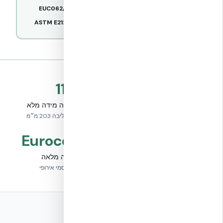
מעבדה:
EUCENTRE Pavia
פרוטוקול:
EUC062/2024E
דוקטיליות:
μ = 15–19 (+87%)
תקן בדיקה:
ASTM E2126-19
11
+87%
שיפור בדוקטיליות
דגמים בקנה מידה מלא
μ = 15–19 לעומת 8–12
גובה 3.2 מ׳, ליבה 203 מ״מ
Eurocode 8
EUC062/2024E
פרוטוקול מחקר
עמידה מלאה
ASTM E2126-19
תכן סייסמי אירופי