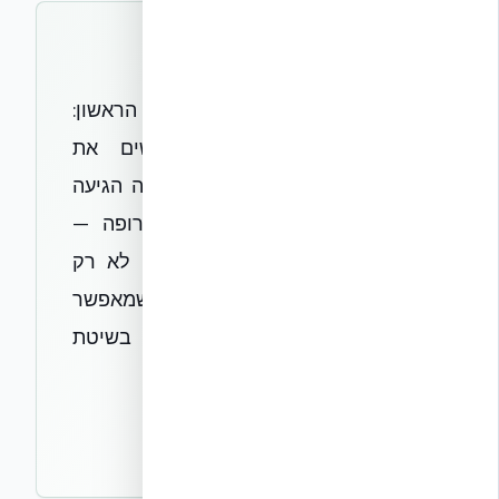
"השאלה הזו ליוותה אותי מהיום הראשון:
האם מחברי הפולימר מחלישים את
הבטון? עשור של עבודה, והתשובה הגיעה
מאחת המעבדות המכובדות באירופה —
חד-משמעית ומגובה בנתונים. זה לא רק
אישור למוצר; זה הבסיס המדעי שמאפשר
בנייה רוויה ורבת קומות בישראל בשיטת
Nudura ICF."
דורון ערוסי
מייסד ומנכ״ל אקובילד סיסטם בע״מ