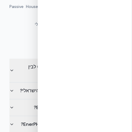
▸
EnerPHit Criteria — מסמך טכני רשמי
—
Passive House
Institute
▸
ת״י 5281 — בנייה ירוקה
—
מכון התקנים הישראלי
שאלות נפוצות
מה ההבדל בין Passive House (בית פסיבי) לבין
EnerPHit?
האם EnerPHit מתאים לאקלים הים-תיכוני הישראלי?
כמה אנרגיה בערך חוסכים בשיפוץ EnerPHit?
האם אפשר לשלב NUDURA ICF בשיפוץ EnerPHit?