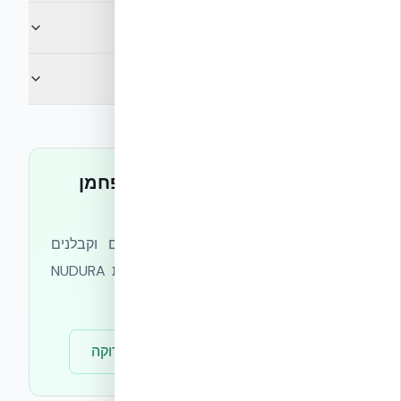
האם EnerPHit מוביל ל-Net Zero?
מה הקשר בין EnerPHit לבין ת״י 5281?
מתכננים פרויקט עם יעדי פחמן
ברורים?
צוות אקובילד מלווה אדריכלים, יזמים וקבלנים
בעמידה ביעדי פחמן — מתכנון מעטפת NUDURA
ICF ועד דוח LCA מלא.
ייעוץ חינם
מרכז הבנייה הירוקה