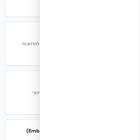
קרא עוד
שיטת הבנייה NUDURA ICF
מה זה ICF, איך זה בנוי ולמה הוא מתאים גם להרחבות.
קרא עוד
בנייה ירוקה בישראל — מרכז המידע
ת״י 5281, LEED, ובידוד תרמי לאקלים ים-תיכוני.
קרא עוד
פחמן מגולם בבנייה (Embodied Carbon)