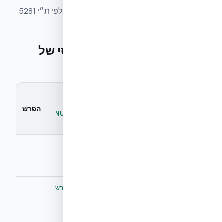
שלעיתים מעניקים תמריצים לבנייה ירוקה לפי ת״י 5281.
EnerPHit לעומת מצב בסיסי של
בניין ישראלי ממוצע
מבנה קיים
אחרי שיפוץ
(בלוק בטון
EnerPHit עם
מדד
הפרש
מסורתי, ללא
תוספת NUDURA
שיפוץ)
ICF
ערך R
נמוך — תלוי
R-24 לתוספת
של קיר
בעובי הבלוק
NUDURA
—
חיצוני
והבידוד הקיים
סטנדרטית
נפוצים סביב
מטופלים במפורש
גשרי
יציאות,
לפי דרישת
—
קור
מרפסות, גג
EnerPHit