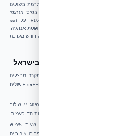
במיוחד. בניין קיים שעבר
EnerPHit
מגיע לרמת ביצועים
דומה במגבלות המציאות. שניהם יוצרים בסיס אנרגטי
שמאפשר להוסיף מערכת ייצור (פוטו-וולטאי על הגג
למשל) ולהגיע ליעד
Net Zero / בנייה מאופסת אנרגיה
.
בלי מעטפת יעילה, הניסיון לאפס את המבנה דורש מערכת
PV גדולה בהרבה מהמציאותי.
מתי כדאי לשקול EnerPHit בישראל
פינוי-בינוי ותמ״א 38
— כאשר בכל מקרה מבצעים
עיבוי מעטפת והוספת קומות, תוספת ה-EnerPHit שולית
בעלות ומשמעותית בערך.
שיפוץ כולל של וילה
— החלפת חלונות, מיזוג, גג. שילוב
יעדי EnerPHit באותו פרויקט מנצל הזדמנות חד-פעמית.
מבני ציבור (בתי ספר, מתנ״סים)
— שעות שימוש
גבוהות, חיסכון אנרגיה משמעותי, ותקציבים ציבוריים