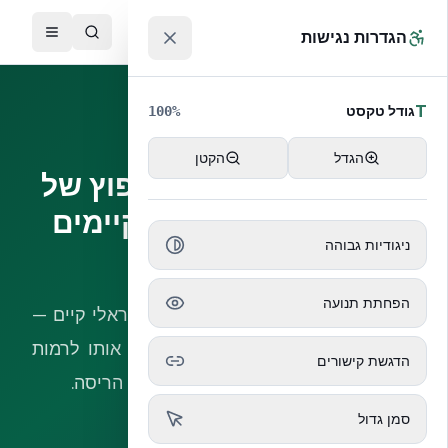
לג לתוכן הראשי
™
הגדרות נגישות
T
גודל טקסט
100
%
שיפוץ ושימור אנרגיה
הגדל
הקטן
EnerPHit — תקן השיפוץ של
בית פסיבי לבניינים קיימים
ניגודיות גבוהה
בישראל
הפחתת תנועה
המסלול המוסדר היחיד לקחת בניין ישראלי קיים —
דירה, וילה או מבנה ציבור — ולשדרג אותו לרמות
הדגשת קישורים
ביצוע אנרגטי קרובות לבית פסיבי, ללא הריסה.
סמן גדול