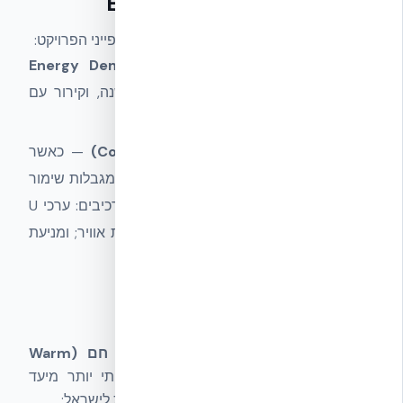
שני המסלולים של EnerPHit
התקן מציע שני מסלולים להסמכה, על פי מאפייני הפרויקט:
מסלול דרישת חימום וקירור (Energy Demand
Method)
— חימום ≤ 25 kWh/m²/שנה, וקירור עם
מגבלה דומה מותאמת לאקלים.
מסלול רכיבים (Component Method)
— כאשר
חיוב לפי דרישת אנרגיה אינו ריאלי בגלל מגבלות שימור
או גיאומטריה, דורשים עמידה במפרטי רכיבים: ערכי U
מקסימליים לקירות, גגות, חלונות; אטימות אוויר; ומניעת
גשרי קור.
התאמה לאקלים הישראלי
PHI מסווג את ישראל ברובה כ-
אקלים חם (Warm
Climate)
— כלומר, יעד הקירור משמעותי יותר מיעד
החימום (להבדיל ממרכז אירופה). המשמעות לישראל: