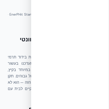
הגיאומטריה והכיוונים של המבנה הקיים.
מונחים נרדפים:
EnerPHit Standard · Passive House Retrofit ·
תקן שיפוץ פסיבי
מהו EnerPHit ולמה הוא רלוונטי
בישראל
רוב הדירות בישראל נבנו לפני שהיו דרישות בידוד תרמי
משמעותיות (ת״י 1045 ות״י 5282 התעדכנו בעשור
האחרון). התוצאה: צריכת אנרגיה גבוהה במיוחד בקיץ,
חוסר נוחות תרמית בחורף, וחשבונות חשמל גבוהים. תקן
EnerPHit
נוצר כדי לתת מענה בדיוק למצב הזה — הוא לא
דורש לבנות בית חדש, אלא להפוך בית קיים לבית עם
ביצועים קרובים לבית פסיבי.