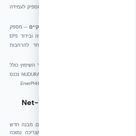
חיפוי חיצוני. שדרוג ניכר אך לא תמיד מספיק לעמידה
ביעדי EnerPHit.
הוספת קיר NUDURA ICF צמוד לקיר הקיים
— מספק
R-24 כתוספת ישירה, ליבת בטון רציפה ובידוד EPS
משני הצדדים. הפתרון מתאים במיוחד להרחבות
והוספת חדרים שמצטרפים למבנה קיים.
תוספות בנייה (קומה / אגף)
— כאשר השיפוץ כולל
הוספת מסה — מבנה הרחבה ב-NUDURA ICF נכנס
מיידית לסטנדרט שמקל לעמוד בדרישות EnerPHit.
הקשר ל-Passive House ול-Net
Zero
התקנים האלה לא מתחרים — הם משלימים. מבנה חדש
שנבנה לפי
Passive House
מתחיל מצריכה נמוכה