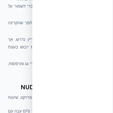
בידוד תרמי רציף הופך לקריטי בעיקר כדי לשמור על
קרירות פנימית.
הצללה חיצונית של חלונות (חיצונית — לפני שהקרינה
נכנסת) קודמת להוספת מערכות מיזוג.
אוורור עם השבת חום (HRV/ERV) עדיין נדרש, אך
לעיתים יש לבחור מערכות בעלות יכולת ייבוש בעונת
הקיץ הלחה.
חישוב גשרי קור מתבצע בעיקר סביב אזורי גג ומרפסות,
שם הקרינה חודרת חזק.
איך זה מתחבר ל-NUDURA ICF
בשיפוץ EnerPHit, המעטפת היא הלב של הפרויקט. שיטות
נפוצות לחיזוק הקיר הקיים בישראל:
עיבוי קיר חיצוני
— הוספת שכבת בידוד EPS עבה עם