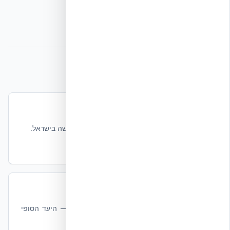
מקורות וקריאה נוספת
בית פסיבי ICF — המדריך המלא
תקן בית פסיבי (Passive House) לבנייה חדשה בישראל.
קרא עוד
בנייה מאופסת אנרגיה (Net Zero)
מסגרת Net Zero ו-Whole Life Carbon — היעד הסופי
אחרי EnerPHit.