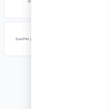
ההיבט החומרי של פחמן בפרויקטי שיפוץ עמוק.
קרא עוד
LCA — הערכת מחזור חיים של מבנה
כיצד מודדים את ההשפעה הכוללת של שיפוץ EnerPHit.
קרא עוד