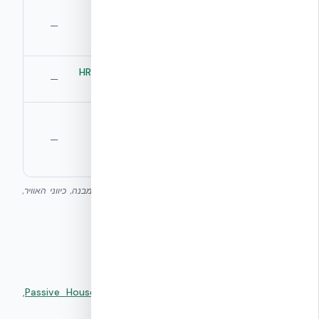
≤ 1.0 ACH @
אטימות
לא נמדדת
50Pa לפי יעד
—
אוויר
בדרך כלל
התקן
מערכת HRV/ERV
אוורור
פתיחת חלון
—
ייעודית
מערכת PV
מסלול
דורש מערכת
קומפקטית
ל-Net
PV גדולה
—
מספיקה ליעד
Zero
במיוחד
אפס
טבלה כללית — היקפי שיפור משתנים לפי גיאומטריית המבנה, כיווני האוויר,
והאקלים המיקרו של אתר הפרויקט.
מקורות סמכותיים
PHI,
Passive House Institute — EnerPHit Standard
—
▸
גרמניה