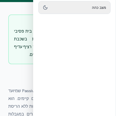
מצב כהה
תשובה קצרה
EnerPHit הוא תקן השיפוץ של מכון בית פסיבי
לבניינים קיימים. עיבוי מעטפת בשכבת
NUDURA ICF (R-24) מספק בידוד רציף עדיף
משמעותית על בלוק בטון מסורתי קיים.
EnerPHit
— הגדרה
תקן בינלאומי של Passive House Institute (PHI) שמיועד
לשיפוץ עמוק (deep retrofit) של בניינים קיימים. הוא
מאפשר להגיע לרמות חיסכון אנרגיה דרמטיות ללא הריסת
המבנה, באמצעות יעדים מותאמים שמכירים במגבלות