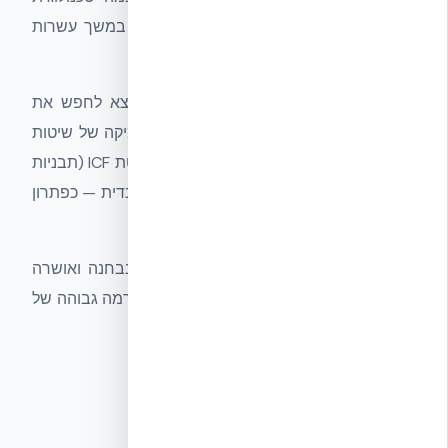
מובילה, ענף הבנייה נותר כמעט ללא שינוי במשך עשרות
שנים.
צוות של אנשי עסקים מישראל ומהעולם יצא לחפש את
הפתרון המתקדם ביותר. לאחר בחינה מעמיקה של שיטות
ומוצרים, נבחרה טכנולוגיית NUDURA — שיטת ICF (תבניות
מבודדות ליציקת בטון) של ענקית הבנייה הקנדית — כפתרון
המושלם לצמצום הפער הטכנולוגי.
אקובילד פועלת בהתאם לתקן ISO 9001 ונבחנה ואושרה
על ידי מכון התקנים הישראלי, מה שמבטיח רמה גבוהה של
איכות, אמינות ומקצועיות בכל פרויקט.
תעודת מכון התקנים הישראלי