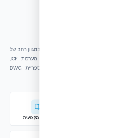
תחומי פעילות
אקובילד מספקת פתרונות בנייה מתקדמים במגוון רחב של
תחומים: ייעוץ אדריכלי והנדסי, אספקת מערכות ICF,
הכשרה מקצועית לקבלנים ומהנדסים, ספריית DWG
מקצועית, וליווי פרויקטים מקצה לקצה.
אספקת מערכות ICF
הכשרה מקצועית