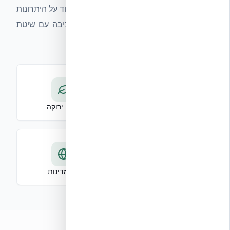
של תמיכה מקצועית. אנו מזמינים אתכם ללמוד על היתרונות
של בנייה אקולוגית, חסכונית וידידותית לסביבה עם שיטת
ה-ICF.
תקן ISO 9001
בנייה ירוקה
חיסכון באנרגיה
82 מדינות