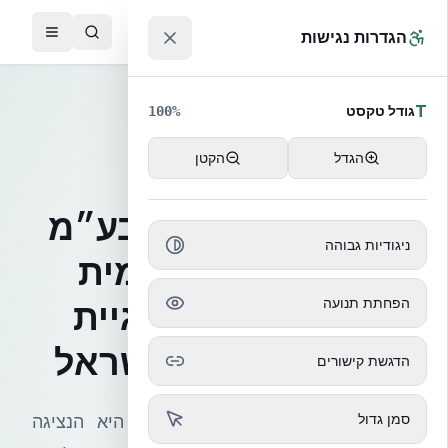
לג לתוכן הראשי
™
הגדרות נגישות
T
גודל טקסט
100
%
הגדל
הקטן
אודות אקובילד
אקובילד סיסטם בע״מ
ניגודיות גבוהה
– החברה הרשמית
הפחתת תנועה
לבנייה בטכנולוגיית
NUDURA ICF בישראל
הדגשת קישורים
סמן גדול
אקובילד ישראל (EcoBuild Israel) היא הנציגה