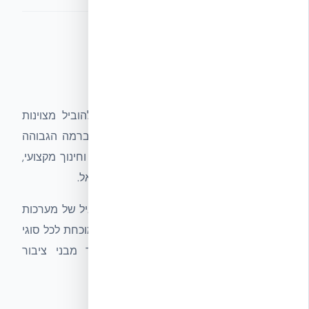
החזון שלנו
השאיפה האסטרטגית של אקובילד היא להוביל מצוינות
בחמישה תחומים מרכזיים: שירות לקוחות ברמה הגבוהה
ביותר, תמיכה ארצית מקצה לקצה, הכשרה וחינוך מקצועי,
קידום חדשנות, ופיתוח תעשיית ה-ICF בישראל.
אנו שואפים לשמור על מעמדנו כספק המוביל של מערכות
בנייה מבודדות, ולהנגיש טכנולוגיה עולמית מוכחת לכל סוגי
הבנייה בישראל — מבתים פרטיים ועד מבני ציבור
מורכבים.