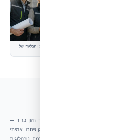
צוות המהנדסים של אקובילד סיסטם — היבואן הרשמי והבלעדי של
NUDURA ICF בישראל
מי אנחנו
חברת אקובילד סיסטם בע״מ הוקמה מתוך חזון ברור —
לחולל מהפכה בענף הבנייה הישראלי ולספק פתרון אמיתי
למצוקת הדיור. למרות שישראל היא מעצמה טכנולוגית