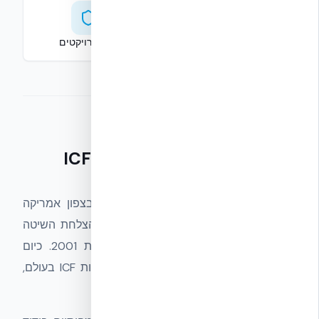
ייעוץ אדריכלי והנדסי
ליווי פרויקטים
טכנולוגיית ICF / NUDURA
NUDURA החלה את דרכה בשנת 1965 בצפון אמריקה
כחברה שהתמחתה בבניית מרתפים. עם הצלחת השיטה
והביקוש הגובר, יצאה לשוק העולמי בשנת 2001. כיום
NUDURA היא היצרנית המובילה של מערכות ICF בעולם,
ומוצריה נמכרים ב-82 מדינות.