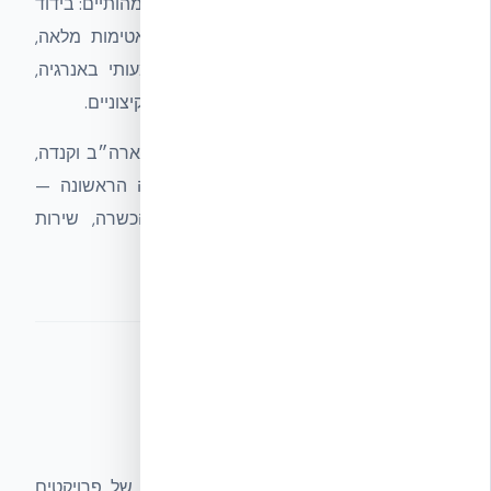
מערכת ה-ICF של NUDURA מציעה יתרונות מהותיים: בידוד
תרמי ואקוסטי מעולה, חוזק מבני גבוה, אטימות מלאה,
איכות אוויר פנימית מיטבית, חיסכון משמעותי באנרגיה,
ועמידות בפני רעידות אדמה ותנאי מזג אוויר קיצוניים.
מתקני הייצור של NUDURA פרוסים ברחבי ארה״ב וקנדה,
ורשת הפצה עולמית של מפיצים מהשורה הראשונה —
ביניהם אקובילד בישראל — מבטיחה הכשרה, שירות
ותמיכה ברמה הגבוהה ביותר.
סוגי פרויקטים
מוצרי NUDURA שימשו לבניית מגוון רחב של פרויקטים