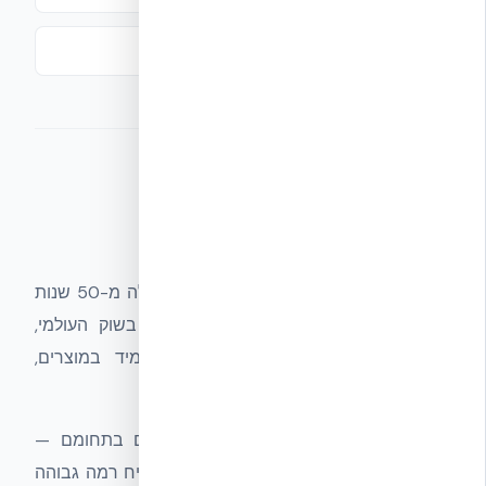
מבני תעשייה ומבני ציבור
חדשנות וידע מקצועי
החדשנות היא בלב העשייה שלנו. עם למעלה מ-50 שנות
ניסיון בצפון אמריקה ו-16 שנות הצלחה בשוק העולמי,
NUDURA ואקובילד מקדמות שיפור מתמיד במוצרים,
בשיטות ובשירות.
הצוותים שלנו מורכבים ממומחים מובילים בתחומם —
אדריכלים, מהנדסים וקבלנים — מה שמבטיח רמה גבוהה