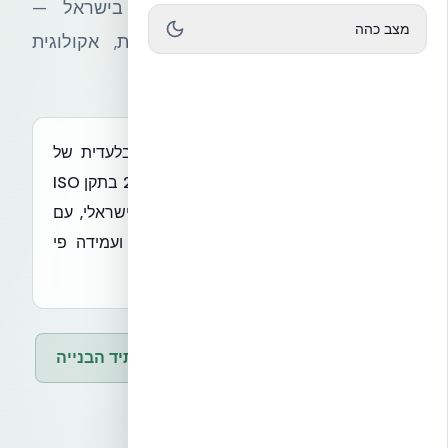
והמפיצה הבלעדית של NUDURA בישראל —
מצב כהה
מובילה את המעבר לבנייה חדשנית, אקולוגית
ועמידה
אקובילד סיסטם בע״מ היא הנציגה הבלעדית של
NUDURA ICF בישראל, פועלת מאז 2016 בתקן ISO
9001 ומאושרת על ידי מכון התקנים הישראלי, עם
מאות פרויקטים בבנייה מבודדת חזקה ועמידה פי
כמה מקיר בלוקים רגיל.
הפורום הישראלי לבנייה מתקדמת ועתיד הבנייה