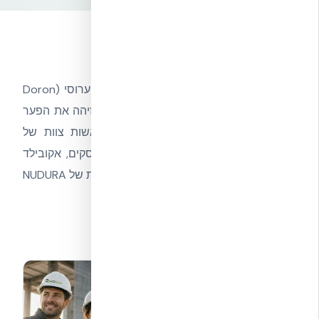
הנהגה וחזון
אקובילד סיסטם בע״מ הוקמה על ידי דורון ערוסי (Doron
Aroussi HaLevi) – מהנדס ואיש עסקים שזיהה את הפער
הטכנולוגי בתעשיית הבנייה בישראל. בראשות צוות של
מומחים מתחומי ההנדסה, האדריכלות והעסקים, אקובילד
הפכה לגשר בין הטכנולוגיה העולמית המוכחת של NUDURA
לבין השוק הישראלי.
מייסד ומנכ"ל | Founder & CEO