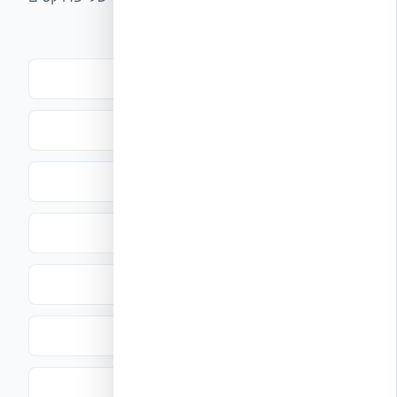
ברחבי העולם, כולל בישראל:
בתים פרטיים וילות יוקרה
בנייני מגורים רוויים
בתי ספר מאופסי אנרגיה (Net Zero)
בתי חולים ומרכזים רפואיים
בסיסים צבאיים של צבא ארה״ב
בתי מלון ומרכזים מסחריים
מבנים עם דרישות מיוחדות לחוזק ואטימות