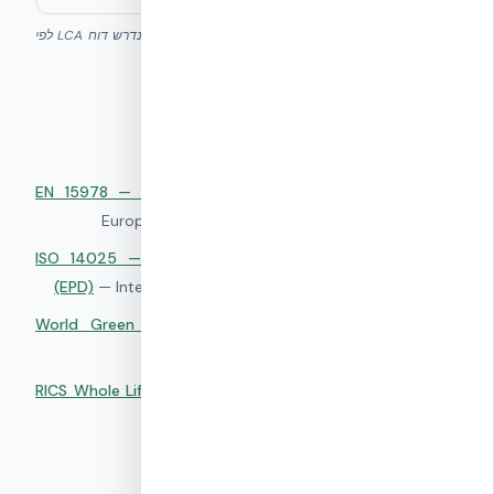
ההשוואה מתייחסת לשלבי A1–A5 בלבד. לתמונה מלאה נדרש דוח LCA לפי
EN 15978.
מקורות סמכותיים
EN 15978 — Sustainability of construction works
—
▸
European Committee for Standardization (CEN)
ISO 14025 — Environmental labels and declarations
▸
(EPD)
—
International Organization for Standardization
World Green Building Council — Bringing Embodied
▸
Carbon Upfront
—
WorldGBC
RICS Whole Life Carbon Assessment
—
Royal Institution
▸
of Chartered Surveyors