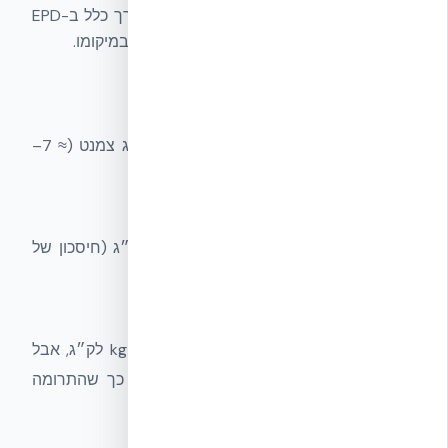
A1–A3 נקרא
Cradle to Gate
ומופיע בדרך כלל ב-EPD
של יצרנים. A4–A5 תלוי בפרויקט הספציפי ובמיקומו.
חומרים עתירי פחמן מגולם
צמנט פורטלנד:
≈ 0.9 kg CO₂eq לק״ג צמנט (≈ 7–
8% מפליטות העולם).
פלדה ראשית:
≈ 1.9 kg CO₂eq לק״ג.
פלדה ממוחזרת:
≈ 0.4 kg CO₂eq לק״ג (חיסכון של
80%).
אלומיניום ראשי:
≈ 11 kg CO₂eq לק״ג.
EPS (פוליסטירן מוקצף):
≈ 3 kg CO₂eq לק״ג, אבל
צפיפות נמוכה מאוד (≈ 25 kg/m³) — כך שהתרומה
לקיר נמוכה.