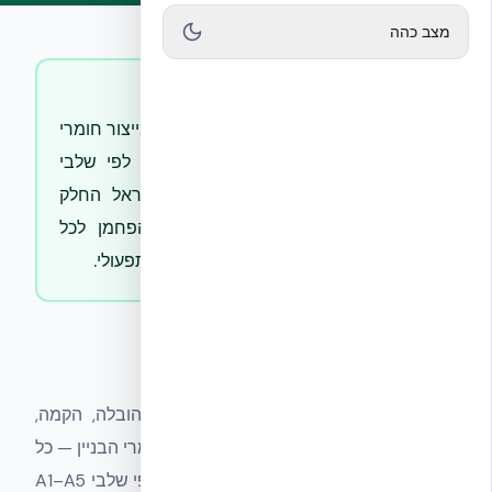
מצב כהה
תשובה קצרה
פחמן מגולם הוא סך פליטות CO₂ מייצור חומרי
הבניין, הובלתם והקמת המבנה — לפי שלבי
A1–A5 ב-EN 15978. בבית בישראל החלק
הזה תופס 20–30% מטביעת הפחמן לכל
מחזור החיים, מול 70–80% פחמן תפעולי.
Embodied Carbon
— הגדרה
סך פליטות גזי החממה הקשורות לייצור, הובלה, הקמה,
אחזקה, החלפת חלקים, פירוק וסילוק של חומרי הבניין — כל
מה שאינו תפעול שוטף של המבנה. נמדד לפי שלבי A1–A5