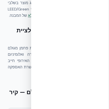
חיצונית. היא מפרטת את הפליטות לכל ק״ג מוצר בשלבי
A1–A3 (לפעמים A1–A5). אדריכלים ותכנני LEED/Green
Building משתמשים ב-EPD לחישוב
LCA מלא
של המבנה.
הקשר בין פחמן מגולם לרגולציית
CBAM
רגולציית
CBAM
של האיחוד האירופי הופכת פחמן מגולם
לעלות כלכלית ישירה. יצרני צמנט, פלדה ואלומיניום
שמייצאים לאירופה חייבים בדיווח, והקונה האירופי חייב
ברכישת תעודות פחמן. זה דוחף את כל שרשרת האספקה
לאופטימיזציה.
תרומת חומרים לפחמן מגולם — קיר
חיצוני 1 מ״ר