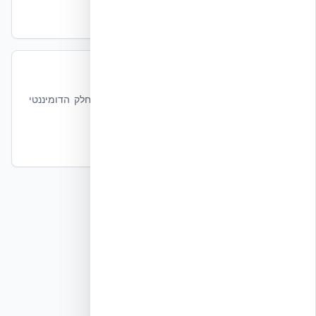
קרא עוד
בנייה מאופסת אנרגיה
ב-Net-Zero, Embodied Carbon הופך לחלק הדומיננטי
— לכן חשוב במיוחד.
קרא עוד