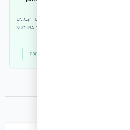
ברורים?
צוות אקובילד מלווה אדריכלים, יזמים וקבלנים
בעמידה ביעדי פחמן — מתכנון מעטפת NUDURA
ICF ועד דוח LCA מלא.
ייעוץ חינם
מרכז הבנייה הירוקה
מקורות וקריאה נוספת