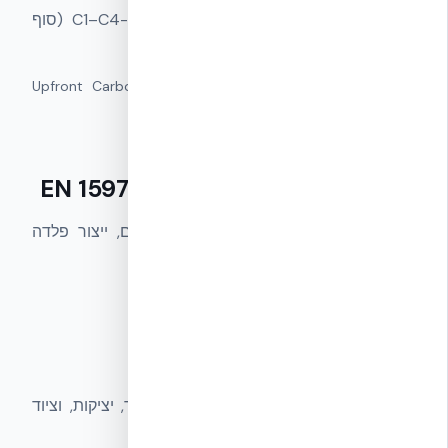
(ייצור והקמה), B1–B5 (אחזקה והחלפה) ו-C1–C4 (סוף
חיים) של EN 15978.
מונחים נרדפים:
פחמן מגולם · Upfront Carbon · Material
Carbon · Cradle to Gate Emissions
שלבי הפחמן המגולם לפי EN 15978
A1 — חילוץ חומרי גלם:
כריית סלעים, ייצור פלדה
ראשית, ייצור EPS.
A2 — הובלה למפעל ייצור
A3 — תהליך ייצור
A4 — הובלה לאתר הבנייה
A5 — הקמה באתר
(כולל פסולת אתר, יציקות, וציוד
הקמה).