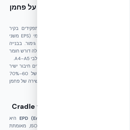
איך NUDURA ICF משפיעה על פחמן
מגולם
תבנית NUDURA אחת ממלאת ארבעה תפקידים בקיר
אחד: קונסטרוקציה (בטון מזוין), בידוד תרמי (EPS משני
הצדדים), מחיצת אדים, ומשטח להתקנת גימור. בבנייה
בלוק בטון מסורתית כל אחד מהתפקידים האלה דורש חומר
נפרד וטרנספורט נפרד — מה שמגדיל את שלבי A4–A5.
בנוסף, ה-Web ties כל 200 מ״מ מאפשרים חיבור ישיר
של גבס
בלי מסגרת מתכת
— חיסכון של 60–70%
מצריכת המתכת לשלד גבס, ובכך הפחתה ישירה של פחמן
מגולם בשלב הגימור הפנימי.
איך מודדים: EPD ו-Cradle to Gate
EPD (Environmental Product Declaration)
היא
הצהרה סביבתית של יצרן לפי ISO 14025, מאומתת