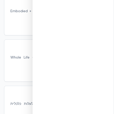
LCA — הערכת מחזור חיים מלא
מסגרת EN 15978 לחישוב Embodied + Operational +
End-of-Life.
קרא עוד
טביעת פחמן של בית
התמונה הכוללת — מגולם + תפעולי + Whole Life
Carbon.
קרא עוד
CBAM — מס פחמן אירופי
איך CBAM הופך Embodied Carbon לעלות כלכלית
מחייבת.