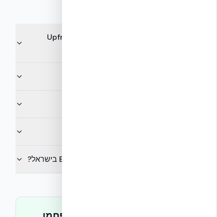
שאלות נפוצות
מהו ההבדל בין Embodied Carbon ל-Upfront
Carbon?
האם NUDURA ICF מפחיתה פחמן מגולם?
כמה מפחמן הבית הכולל הוא 'מגולם'?
מה זה EPD ולמה זה חשוב?
האם CBAM משפיע על Embodied Carbon בישראל?
מתכננים פרויקט עם יעדי פחמן