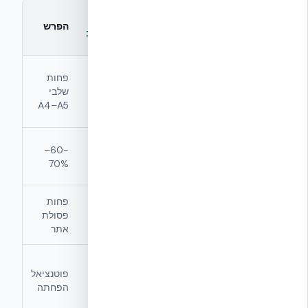
בלוק בטון
NUDURA
מדד
מסורתי + בידוד
הפרש
ICF משולב
נפרד
5–6 (בלוק,
מספר
2 (תבנית
פחות
מלט, בידוד,
חומרים
NUDURA +
שלבי
חיפוי, מסגרת
בקיר
בטון)
A4–A5
גבס)
מתכת
≈ 0.5 ק״ג
≈ 1.8 ק״ג
−60–
לשלד גבס
(חיבור ל-
מתכת/מ״ר
70%
פנימי
Web ties)
פחות
שלבי
בלוק → טיח →
ערימה →
פסולת
הקמה (A5)
בידוד → חיפוי
יציקה אחת
אתר
מסה
מאפשר
אופציונלית
פוטנציאל
תלוי בספק
GGBS /
לבטון
הפחתה
Fly Ash
ממוחזר