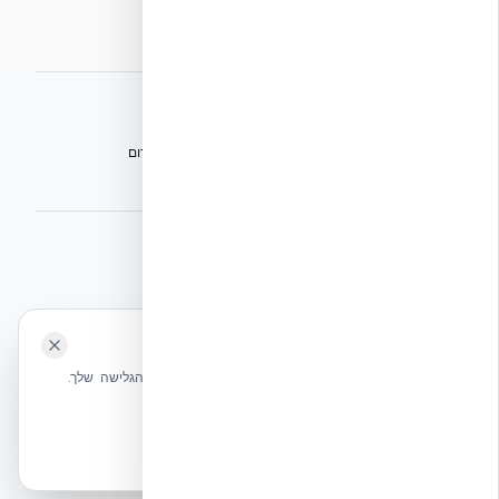
מפת אתר
אתרי הקבוצה
הפורום הישראלי לבנייה מתקדמת ועתיד הבנייה
מגילת הפורום
הישיבה המכוננת
⭐ נהנית מהשירות שלנו? נשמח לריוויו בגוגל!
השאירו לנו ביקורת ⭐
🍪 האתר משתמש בעוגיות
אקובילד ישראל | אקובילד סיסטם בע״מ – האתר הרשמי
שלחו הודעה
אנחנו משתמשים בעוגיות כדי לשפר את חווית הגלישה שלך.
בונים בית בכל הארץ בשיטת NUDURA ICF – האתר הרשמי של אקובילד,
מדיניות עוגיות
היבואנית הבלעדית בישראל
אשר הכל
הכרחיות בלבד
© 2026 אקובילד. כל הזכויות שמורות.