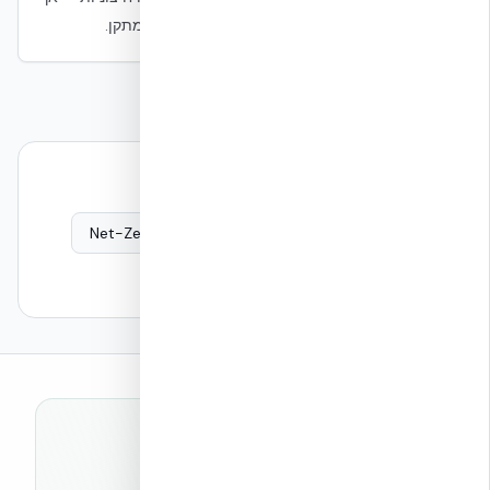
תואמות ל-TC 9.9 היא החלטת תכן כוללת של המתקן.
המשך קריאה — עדויות הנדסיות
Net-Zero Building
Mission Critical Overview
Green Building