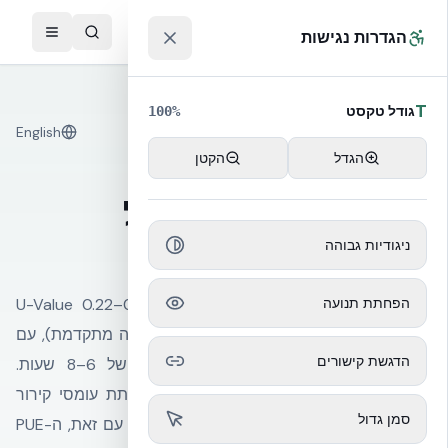
לג לתוכן הראשי
™
הגדרות נגישות
T
גודל טקסט
100
%
English
Envelope & Cooling Load
הגדל
הקטן
מעטפת מבודדת רציפה
והעומסים החיצוניים על
מערכות הקירור
ניגודיות גבוהה
הפחתת תנועה
מעטפת NUDURA ICF מספקת U-Value 0.22–0.24 W/m²K
בקונפיגורציה סטנדרטית (עד 0.11 בקונפיגורציה מתקדמת), עם
הדגשת קישורים
מסה תרמית משמעותית והשהיה תרמית של 6–8 שעות.
מעטפת ביצועים גבוהה עשויה לתרום להפחתת עומסי קירור
סמן גדול
הקשורים למבנה בתנאי פרויקט מסוימים. יחד עם זאת, ה-PUE