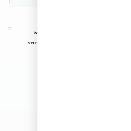
™
אקובילד – מערכות בנייה מתקדמות בישראל
טכנולוגיות בנייה מתקדמות, ספריות תכנון, הדרכה מקצועית וידע
הנדסי לאדריכלים, מהנדסים וקבלנים.
אקובילד סיסטם בע״מ
02-970-9705
info@ecobuild.co.il
שירות ארצי – כל אזורי הארץ
דרושים באקובילד
כלים מקצועיים