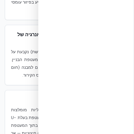
מגיע לחלל השרתים באותה שעה, מה שעשוי לסייע בפיזור עומסי
קירור הקשורים למבנה.
האם מסה תרמית מפחיתה את צריכת האנרגיה של
ציוד ה-IT?
לא. צריכת אנרגיה של ציוד IT (שרתים, אחסון, רשת) נקבעת על
ידי הציוד עצמו ועומס העבודה — לא על ידי מעטפת הבניין.
תרומת המעטפת מוגבלת לעומסי קירור הקשורים למבנה (חום
חיצוני שנכנס דרך הקיר), שהם רק חלק מכלל עומס הקירור.
האם זה תואם ל-ASHRAE TC 9.9?
ASHRAE TC 9.9 מגדירה מעטפות תפעוליות מומלצות
ומורחבות של טמפרטורה ולחות עבור ציוד IT. מעטפת בעלת U-
Value נמוך ומסה תרמית עשויה לתמוך בעבודה בתוך המעטפת
המומלצת עם רגישות נמוכה יותר לתנודות סביבה חיצוניות — אך