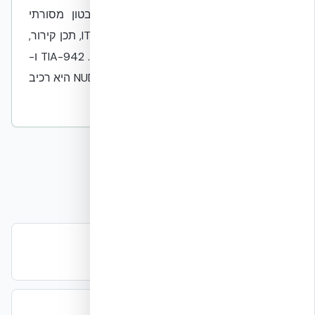
בתנאי פרויקט מסוימים, לעומת בלוק בטון מסורתי
(U≈1.4–2.0). PUE כולל תלוי בעיקר בציוד IT, תכן קירור,
חשמל ותפעול — לא בקיר המעטפת בלבד. TIA-942 ו-
Uptime מסווגים את המתקן כמכלול; NUDURA היא רכיב
מעטפת בלבד.
מסגרת התקינה
ASHRAE TC 9.9
הנחיות תרמיות למרכזי נתונים
ASHRAE 90.1 / 90.4