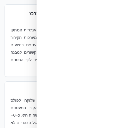
האם NUDURA משפרת את ה-PUE של מרכז
הנתונים?
לא ניתן לטעון זאת ישירות. PUE הוא יחס בין סך אנרגיית המתקן
לאנרגיית ה-IT, והוא נקבע בעיקר על ידי תכן מערכות הקירור
והחשמל, בחירת ציוד ה-IT ותפעול המתקן. מעטפת ביצועים
גבוהה עשויה לתרום להפחתת עומסי קירור הקשורים למבנה
בתנאי פרויקט מסוימים — אך לא ניתן להצמיד לכך הבטחת
שיפור PUE ללא ניתוח פרויקט ספציפי.
מה זה 'השהיה תרמית של 6–8 שעות'?
השהיה תרמית (thermal lag) היא הזמן שלוקח לפולס
טמפרטורה חיצוני להגיע לחלל הפנימי דרך הקיר. במעטפת
NUDURA (בטון מזוין עם EPS משני צדדים) ההשהיה היא כ-6–
8 שעות. משמעות תפעולית: פיק החום החיצוני של הצהריים לא