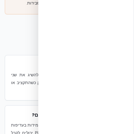
✗
אינה מפצה על תכן MEP או בחירות ציוד לא-סבירות.
שאלות נפוצות
האם צריך לבחור בין עמידות לקיימות?
לא בהכרח. בהרבה החלטות מעטפת אפשר להשיג את שני
הצירים בו-זמנית. הבחירה הופכת להתנגדות רק כשהתקציב או
לוח הזמנים לחוצים במיוחד.
מה החלוקה הנכונה של תקציב בין השניים?
אין תשובה יחידה. עבור מתקן ממשלתי / DoD, עמידות בעדיפות
עליונה. עבור hyperscale מסחרי, קיימות ו-PUE יכולים לקבל