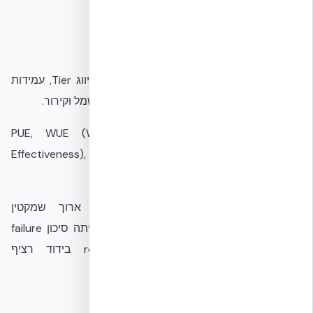
הסבר טכני
Resilience נמדד בדרך כלל ב: RTO/RPO, סיווג Tier, עמידות
באירועים חיצוניים, זמן ride-through, גיבוי חשמל וקירור.
Sustainability נמדד ב: PUE, WUE (Water Usage
Effectiveness), CUE (Carbon Usage Effectiveness),
Embodied Carbon, בחירת חומרים.
מפתח לניהול המתח: (1) אורך חיים ארוך שמקטין
Embodied/year, (2) מעטפת עמידה שמפחיתה סיכון failure
שדורש replaced-once-in-a-lifetime, (3) בידוד רציף
שמפחית עומס קירור הקשור למבנה.