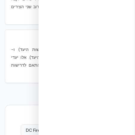
משקל גבוה. עבור sovereign cloud בישראל, לרוב שני הצירים
נדרשים במקביל.
מה זה RTO/RPO?
Recovery Time Objective (זמן ההתאוששות היעד) ו-
Recovery Point Objective (נקודת השחזור היעד). אלו יעדי
המשכיות עסקית הנקבעים על ידי הבעלים בהתאם לדרישות
השירות.
המשך קריאה — עדויות הנדסיות
DC Fire Envelope
Mission Critical Overview