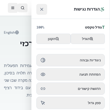
לג לתוכן הראשי
™
הגדרות נגישות
T
גודל טקסט
100
%
English
עמידות מול קיימות
הגדל
הקטן
עמידות מול קיימות במרכזי
נתונים: מסגרת החלטה
ניגודיות גבוהה
בעלי DC ומתכננים נדרשים לרוב לאזן בין עמידות תפעולית
(Resilience) לקיימות (Sustainability). הבחירה תלויה בסיכון,
הפחתת תנועה
בקהל היעד, ברגולציה ובכלכלה. NUDURA מציעה מקרה שבו שני
הצירים לא סותרים — מעטפת בטון מזוין עם בידוד רציף
הדגשת קישורים
שמאריכה את אורך החיים ואת העמידות בו-זמנית.
סמן גדול