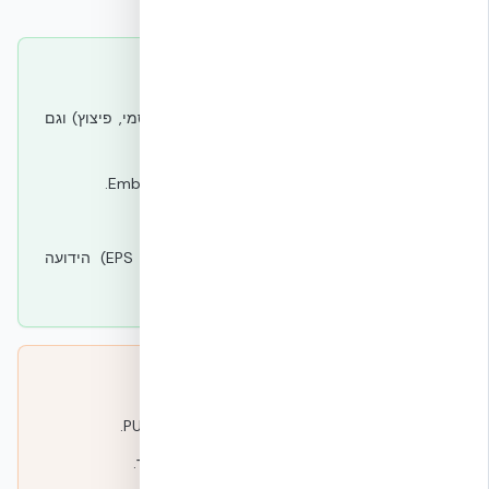
איפה המעטפת תורמת
✓
מעטפת יחידה שנותנת גם עמידות (אש, סייסמי, פיצוץ) וגם
ביצועים תרמיים.
✓
אורך חיים 100+ שנים שמפזר Embodied Carbon.
✓
פחות סיכון failure חיצוני שדורש בנייה מחדש.
✓
מסגרת סטנדרטית של חומרים (בטון, זיון, EPS) הידועה
למתכננים ולקבלנים.
איפה המעטפת לא תורמת
✗
אינה תחליף להחלטות בעלים על יעדי PUE/WUE.
✗
אינה מבטלת את הצורך בניתוח סיכונים מסודר.