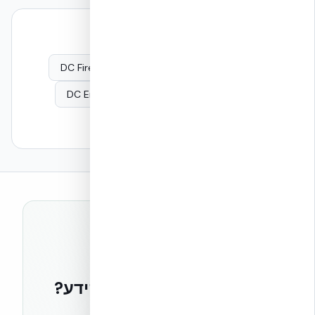
המשך קריאה — עדויות הנדסיות
DC Fire Envelope
Mission Critical Overview
DC Envelope & Cooling Load
DC Seismic
Embodied Carbon
Building LCA
רוצים להישאר בחזית הידע?