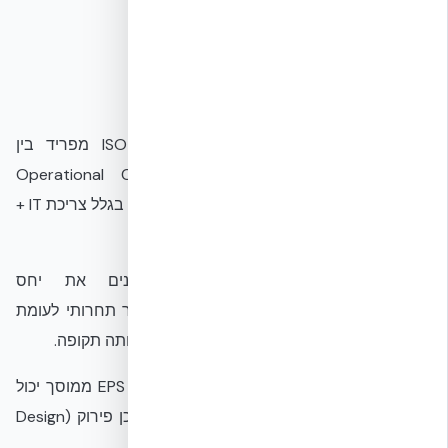
הסבר טכני
ניתוח LCA של DC לפי ISO 14040/14044 מפריד בין
Embodied Carbon (חומרים) ל-Operational Carbon
(אנרגיה). ב-DC מודרני, Operational דומיננטי בגלל צריכת IT +
קירור על פני 15–20 שנה.
כשמתכננים DC ל-100+ שנים ובוחנים את יחס
Embodied/Year, מעטפת בטון מגיעה למספר תחרותי לעומת
מעטפת קלה שדורשת החלפה 3–5 פעמים באותה תקופה.
בסוף חיים, בטון ממוחזר לרוב לאגרגט משני. EPS ממוסך יכול
להיות מופרד ולעבור מיחזור כימי או תרמי. תכן פירוק (Design
for Disassembly) הוא נושא מתפתח.