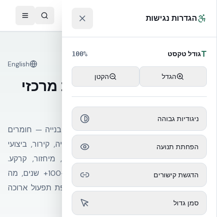
לג לתוכן הראשי
™
הגדרות נגישות
T
גודל טקסט
100
%
English
מחזור חיים
הגדל
הקטן
מחזור חיים של מעטפת מרכזי
נתונים
ניגודיות גבוהה
מחזור חיים של DC כולל שלושה שלבים: (1) בנייה — חומרים
מגולמים ואנרגיית בנייה, (2) תפעול — אנרגיה, קירור, ביצועי
הפחתת תנועה
מעטפת ותחזוקה, (3) סוף חיים — פירוק, מיחזור, קרקע.
במעטפת NUDURA, החלק המבני מתוכנן ל-100+ שנים, מה
הדגשת קישורים
שמפזר את פחמן החומרים המגולם על תקופת תפעול ארוכה
יותר מבמעטפות קלות.
סמן גדול