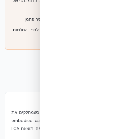
✗
אינה מפחיתה את אנרגיית ה-IT — שהיא הרוב הדומיננטי של
Operational Carbon.
✗
אינה 'בעלת פחמן שלילי' — בטון הוא חומר עתיר פחמן.
✗
אינה מבטלת צורך ב-LCA פרויקטי מלא לפני החלטות
סופיות.
שאלות נפוצות
האם בטון הוא לא 'רע' לפחמן?
בטון הוא חומר עתיר Embodied Carbon. אבל כשמחלקים את
הפחמן על אורך חיים של 100+ שנים, ה-embodied carbon
לשנה נמוך יחסית לחלופות קלות שדורשות החלפה. תוצאת LCA
תלויה בהנחת תוחלת חיים.