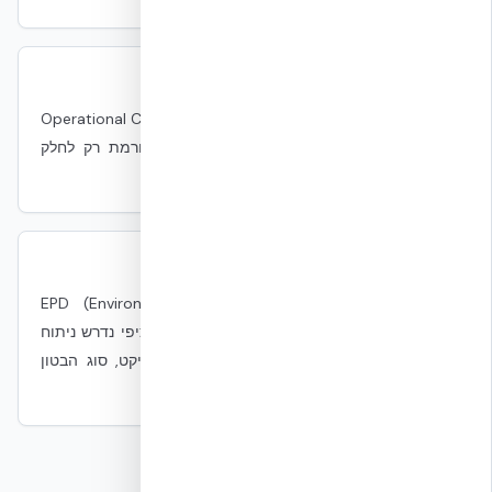
מה הפרויקט הכי כבד ב-LCA של DC?
לרוב זו צריכת ה-IT — לרוב 60–80% מ-Operational Carbon
של המתקן על פני 15–20 שנה. המעטפת תורמת רק לחלק
מהמונה של PUE, ובאופן עקיף.
האם יש LCA ספציפי ל-NUDURA?
יצרן ה-NUDURA מספק EPD (Environmental Product
Declaration) עבור המערכת. עבור פרויקט ספציפי נדרש ניתוח
LCA פרויקטי שמשלב את EPD עם תכן הפרויקט, סוג הבטון
(עם/בלי GGBS/fly ash) ולוגיסטיקה.