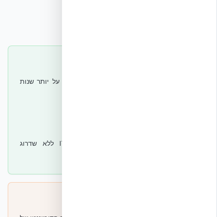
איפה המעטפת תורמת
✓
אורך חיים ארוך שמפזר את הפחמן המגולם על יותר שנות
תפעול.
✓
צמצום מחזורי החלפה של המעטפת.
✓
פוטנציאל מיחזור בטון בסוף חיים.
✓
יציבות מבנית שמאפשרת שדרוגי IT/MEP ללא שדרוג
מעטפת.
איפה המעטפת לא תורמת