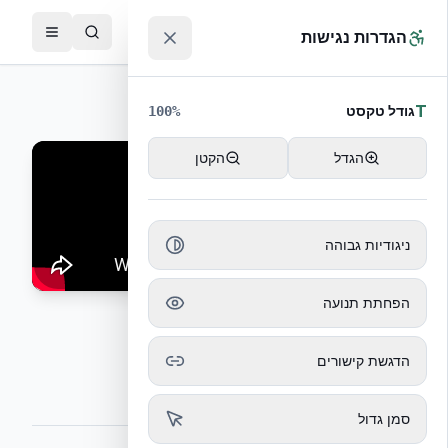
לג לתוכן הראשי
™
הגדרות נגישות
חזרה לסרטוני קבלנים
T
גודל טקסט
100
%
הגדל
הקטן
ניגודיות גבוהה
הפחתת תנועה
פתחי שירות
הדגשת קישורים
הכנת פתחים למערכות שירות
סמן גדול