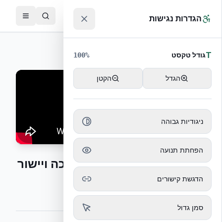
לג לתוכן הראשי
™
הגדרות נגישות
חזרה לסרטוני קבלנים
T
גודל טקסט
100
%
הגדל
הקטן
ניגודיות גבוהה
הפחתת תנועה
התקנת מערכת הפיגום תמיכה ויישור
הדגשת קישורים
התקנת פיגום, תמיכה ויישור הקירות
סמן גדול