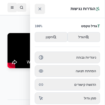
לג לתוכן הראשי
™
הגדרות נגישות
חזרה לסרטוני קבלנים
T
גודל טקסט
100
%
הגדל
הקטן
ניגודיות גבוהה
הפחתת תנועה
יציקת הבטון דחוס
הדגשת קישורים
תהליך יציקת הבטון בתוך התבניות
סמן גדול