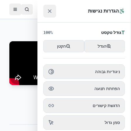
לג לתוכן הראשי
™
הגדרות נגישות
חזרה לסרטוני הדרכה
T
גודל טקסט
100
%
הגדל
הקטן
ניגודיות גבוהה
הפחתת תנועה
פתחים, חלונות ודלתות
הדגשת קישורים
יצירת פתחים לחלונות ודלתות
סמן גדול