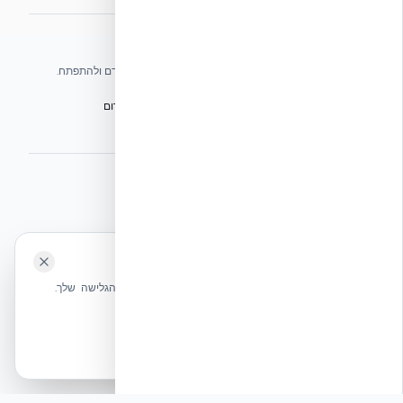
אתרי הקבוצה
אנו עושים כל שביכולתנו לעזור לענף הבנייה בישראל להתקדם ולהתפתח.
הפורום הישראלי לבנייה מתקדמת ועתיד הבנייה
מגילת הפורום
הישיבה המכוננת
BuildJob – לוח דרושים לענף הבנייה
⭐ נהנית מהשירות שלנו? נשמח לריוויו בגוגל!
השאירו לנו ביקורת ⭐
🍪 האתר משתמש בעוגיות
אקובילד ישראל | אקובילד סיסטם בע״מ – האתר הרשמי
שלחו הודעה
אנחנו משתמשים בעוגיות כדי לשפר את חווית הגלישה שלך.
בונים בית בכל הארץ בשיטת NUDURA ICF – האתר הרשמי של אקובילד,
מדיניות עוגיות
היבואנית הבלעדית בישראל
אשר הכל
הכרחיות בלבד
© 2026 אקובילד. כל הזכויות שמורות.