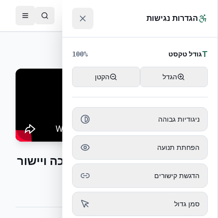
לג לתוכן הראשי
™
הגדרות נגישות
חזרה לסרטוני הדרכה
T
גודל טקסט
100
%
הגדל
הקטן
ניגודיות גבוהה
הפחתת תנועה
התקנת מערכת הפיגום תמיכה ויישור
הדגשת קישורים
התקנת פיגום, תמיכה ויישור הקירות
סמן גדול