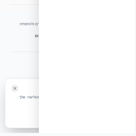
אתרי הקבוצה
אנו עושים כל שביכולתנו לעזור לענף הבנייה בישראל להתקדם ולהתפתח.
הפורום הישראלי לבנייה מתקדמת ועתיד הבנייה
מגילת הפורום
הישיבה המכוננת
BuildJob – לוח דרושים לענף הבנייה
⭐ נהנית מהשירות שלנו? נשמח לריוויו בגוגל!
השאירו לנו ביקורת ⭐
🍪 האתר משתמש בעוגיות
אקובילד ישראל | אקובילד סיסטם בע״מ – האתר הרשמי
שלחו הודעה
אנחנו משתמשים בעוגיות כדי לשפר את חווית הגלישה שלך.
בונים בית בכל הארץ בשיטת NUDURA ICF – האתר הרשמי של אקובילד,
מדיניות עוגיות
היבואנית הבלעדית בישראל
אשר הכל
הכרחיות בלבד
© 2026 אקובילד. כל הזכויות שמורות.