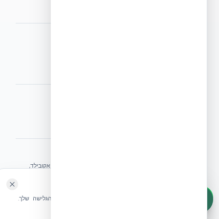
מפת אתר
אתרי הקבוצה
הפורום הישראלי לבנייה מתקדמת ועתיד הבנייה
מגילת הפורום
הישיבה המכוננת
⭐ נהנית מהשירות שלנו? נשמח לריוויו בגוגל!
השאירו לנו ביקורת ⭐
אקובילד ישראל | אקובילד סיסטם בע״מ – האתר הרשמי
בונים בית בכל הארץ בשיטת NUDURA ICF – האתר הרשמי של אקובילד,
היבואנית הבלעדית בישראל
🍪 האתר משתמש בעוגיות
© 2026 אקובילד. כל הזכויות שמורות.
שלחו הודעה
אנחנו משתמשים בעוגיות כדי לשפר את חווית הגלישה שלך.
מדיניות עוגיות