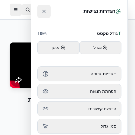
ג לתוכן הראשי
™
הגדרות נגישות
חזרה לסרטוני הדרכה
T
גודל טקסט
100
%
הגדל
הקטן
ניגודיות גבוהה
הפחתת תנועה
צעדים ראשונים – הנחת מוטות
חיזוק
הדגשת קישורים
הנחת מוטות חיזוק (ברזל) בתוך התבניות
סמן גדול