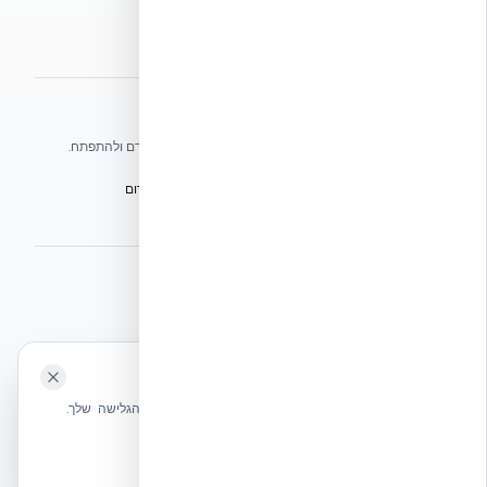
מפת אתר
אתרי הקבוצה
אנו עושים כל שביכולתנו לעזור לענף הבנייה בישראל להתקדם ולהתפתח.
הפורום הישראלי לבנייה מתקדמת ועתיד הבנייה
מגילת הפורום
הישיבה המכוננת
BuildJob – לוח דרושים לענף הבנייה
⭐ נהנית מהשירות שלנו? נשמח לריוויו בגוגל!
השאירו לנו ביקורת ⭐
🍪 האתר משתמש בעוגיות
אקובילד ישראל | אקובילד סיסטם בע״מ – האתר הרשמי
שלחו הודעה
אנחנו משתמשים בעוגיות כדי לשפר את חווית הגלישה שלך.
בונים בית בכל הארץ בשיטת NUDURA ICF – האתר הרשמי של אקובילד,
מדיניות עוגיות
היבואנית הבלעדית בישראל
אשר הכל
הכרחיות בלבד
© 2026 אקובילד. כל הזכויות שמורות.