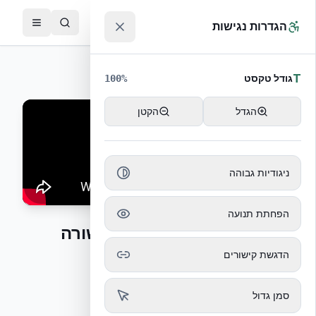
לג לתוכן הראשי
™
הגדרות נגישות
חזרה לסרטוני הדרכה
T
גודל טקסט
100
%
הגדל
הקטן
ניגודיות גבוהה
הפחתת תנועה
צעדים ראשונים – הנחת השורה
הראשונה
הדגשת קישורים
שלב אחר שלב – הנחת השורה הראשונה
סמן גדול