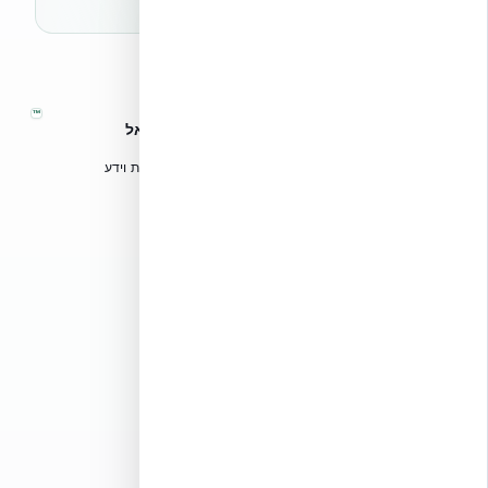
™
אקובילד – מערכות בנייה מתקדמות בישראל
טכנולוגיות בנייה מתקדמות, ספריות תכנון, הדרכה מקצועית וידע
הנדסי לאדריכלים, מהנדסים וקבלנים.
אקובילד סיסטם בע״מ
02-970-9705
info@ecobuild.co.il
שירות ארצי – כל אזורי הארץ
דרושים באקובילד
כלים מקצועיים