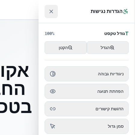
לג לתוכן הראשי
™
הגדרות נגישות
T
גודל טקסט
100
%
הגדל
הקטן
אקוב
ניגודיות גבוהה
החב
הפחתת תנועה
הדגשת קישורים
סמן גדול