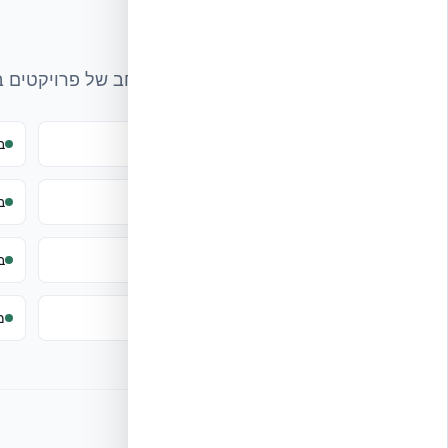
סוגי פרויקטים
מוצרי NUDURA שימשו לבניית מגוון רחב של פרויקטים ברחבי העולם, כולל בישראל:
בתים פרטיים וילות יוקרה
ב
בתי ספר מאופסי אנרגיה (Net Zero)
ב
בסיסים צבאיים של צבא ארה״ב
ב
מבנים עם דרישות מיוחדות לחוזק ואטימות
מ