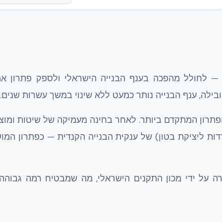
— לחולל מהפכה בענף הבנייה הישראלי ולספק פתרון אמ
ילה, ענף הבנייה נותר כמעט ללא שינוי במשך עשרות שנים.
תרון המתקדם ביותר. לאחר בחינה מעמיקה של שיטות ומוצר
NUDU — שיטת ICF (תבניות מבודדות ליציקת בטון) של ענקית הבנייה הקנדית — כפתרון ה
ם לתקן ISO 9001 ונבחנה ואושרה על ידי מכון התקנים הישראלי, מה שמבטיח רמה גבו