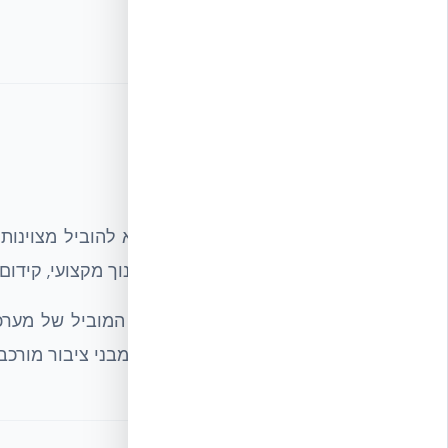
תעודת מכון התקנים הישראלי
החזון שלנו
השאיפה האסטרטגית של אקובילד היא להוביל מצוינות 
תמיכה ארצית מקצה לקצה, הכשרה וחינוך מקצועי, קידום חדשנות,
אנו שואפים לשמור על מעמדנו כספק המוביל של מערכות
הבנייה בישראל — מבתים פרטיים ועד מבני ציבור מורכבי