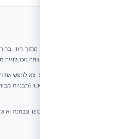
מי אנחנו
חברת אקובילד סיסטם בע״מ הוקמה מתוך חזון ברור 
למצוקת הדיור. למרות שישראל היא מעצמה טכנולוגית מוב
צוות של אנשי עסקים מישראל ומהעולם יצא לחפש את הפ
נבחרה טכנולוגיית RA
לצמצום הפער הטכנולוגי.
אקובילד פועלת בהתא
איכות, אמינות ומקצועיות בכל פרויקט.