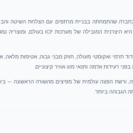
בשנת 1965 בצפון אמריקה כחברה שהתמחתה בבניית מרתפים. עם הצלחת השיטה והב
הגובר, יצאה לשוק העולמי בשנת 2001. כיום NUDURA היא היצרנית המובילה של מערכות ICF בעול
נות מהותיים: בידוד תרמי ואקוסטי מעולה, חוזק מבני גבוה, אטימות מלאה, א
בפני רעידות אדמה ותנאי מזג אוויר קיצוניים.
רחבי ארה״ב וקנדה, ורשת הפצה עולמית של מפיצים מהשורה הראשונה — בי
 הגבוהה ביותר.