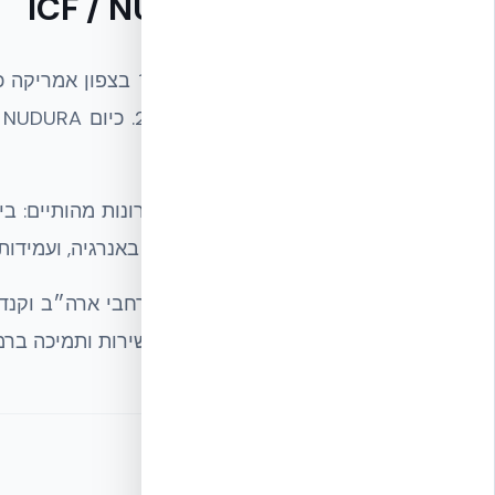
טכנולוגיית ICF / NUDURA
NUDURA החלה את דרכה 
ב-82 מדינות.
מערכת ה-ICF של NUDURA מציעה יתרו
אוויר פנימית מיטבית, חיסכון משמעותי באנרגיה, ועמידות 
מתקני הייצור של NUDURA פרוסים ב
אקובילד בישראל — מבטיחה הכשרה, שירות ותמיכה ברמה