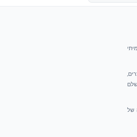
יתי
ים,
מושלם
הה של