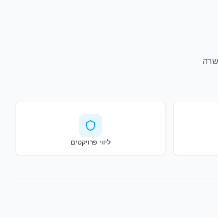
חומים: ייעוץ אדריכלי והנדסי, אספקת מערכות ICF, הכשרה
ליווי פרויקטים