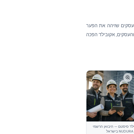
י (Doron Aroussi HaLevi) – מהנדס ואיש עסקים שזיהה את הפער
והעסקים, אקובילד הפכה
לד סיסטם — היבואן הרשמי