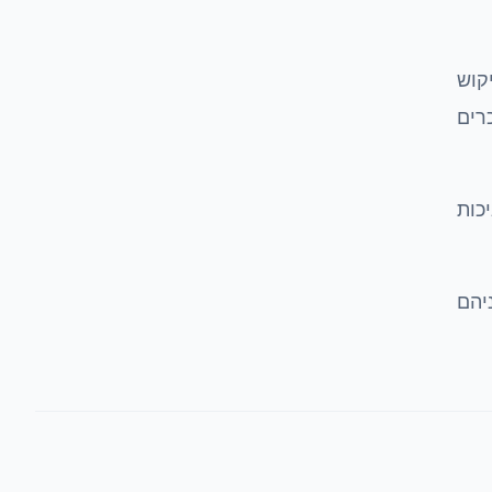
יקוש
ם, ומוצריה נמכרים
יכות
ניהם