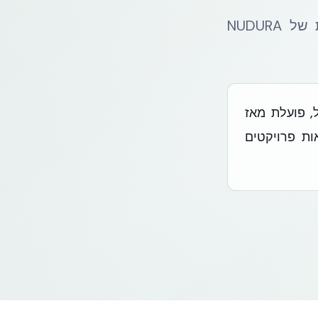
אקובילד ישראל (EcoBuild Israel) היא הנציגה והמפיצה הבלעדית של NUDURA
יגה הבלעדית של NUDURA ICF בישראל, פועלת מאז
ם מאות פרויקטים