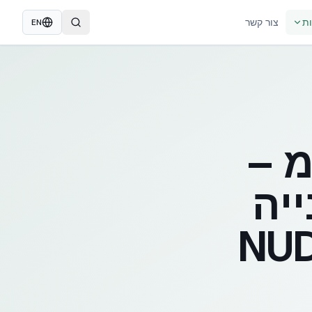
ות
צור קשר
EN
מ –
יה
NUDURA 